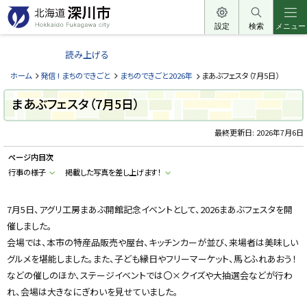
本
文
設定
検索
メニュー
北
へ
海
読み上げる
メ
道
ニ
ホーム
発信 ! まちのできごと
まちのできごと2026年
まあぶフェスタ（7月5日）
深
ュ
川
まあぶフェスタ（7月5日）
ー
市
へ
最終更新日:
2026年7月6日
H
o
k
ページ内目次
k
a
行事の様子
掲載した写真を差し上げます！
i
d
o
7月5日、アグリ工房まあぶ開館記念イベントとして、2026まあぶフェスタを開
F
u
催しました。
k
a
会場では、本市の特産品販売や屋台、キッチンカーが並び、来場者は美味しい
g
a
グルメを堪能しました。また、子ども縁日やフリーマーケット、馬とふれあおう！
w
などの催しのほか、ステージイベントでは〇×クイズや大抽選会などが行わ
a
c
れ、会場は大きなにぎわいを見せていました。
i
t