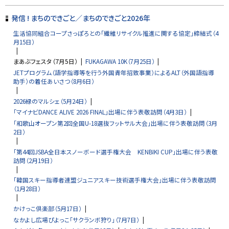
る
ッ
プ
発信 ! まちのできごと／まちのできごと2026年
に
生活協同組合コープさっぽろとの「繊維リサイクル推進に関する協定」締結式（4
戻
月15日）
る
まあぶフェスタ（7月5日）
FUKAGAWA 10K（7月25日）
JETプログラム（語学指導等を行う外国青年招致事業）によるALT（外国語指導
助手）の着任あいさつ（8月6日）
2026緑のマルシェ（5月24日）
「マイナビDANCE ALIVE 2026 FINAL」出場に伴う表敬訪問（4月3日）
「和歌山オープン第2回全国U-18選抜フットサル大会」出場に伴う表敬訪問（3月
2日）
「第44回JSBA全日本スノーボード選手権大会 KENBIKI CUP」出場に伴う表敬
訪問（2月19日）
「韓国スキー指導者連盟ジュニアスキー技術選手権大会」出場に伴う表敬訪問
（1月28日）
かけっこ倶楽部（5月17日）
なかよし広場ぴよっこ「サクランボ狩り」（7月7日）