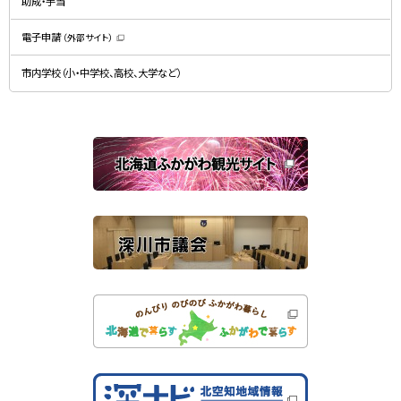
助成・手当
き
ウ
ま
で
す
開
）
電子申請
（外部サイト）
き
（
ま
新
す
規
）
市内学校（小・中学校、高校、大学など）
ウ
ィ
ン
ド
ウ
で
関
開
き
連
ま
す
サ
）
イ
ト