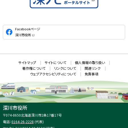
公
Facebookページ
式
深川市役所
S
（
新
N
規
ウ
S
ィ
ン
ド
本
ウ
サ
サイトマップ
サイトについて
個人情報の取り扱い
で
文
開
イ
著作権について
リンクについて
関連リンク
へ
き
ト
ま
ウェブアクセシビリティについて
免責事項
戻
す
情
）
る
メ
報
ニ
ュ
ー
へ
深川市役所
戻
住
〒074-8650
北海道深川市2条17番17号
る
所
電話：
0164-26-2228
(代表)
：