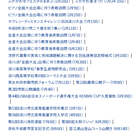
ふかがわ冬フェスタinまあぶ（1月18日）
ふかがわ夏まつり（7月24・25日）
ピアノ全国大会出場に伴う表敬訪問（1月9日）
ピアノ全国大会出場に伴う表敬訪問（2月25日）
ホクレン・ディスタンスチャレンジ2026深川大会（7月15日）
令和8年深川市二十歳を祝う集い（1月11日）
全道大会出場に伴う教育長表敬訪問（1月7日）
全道大会出場に伴う教育長表敬訪問（2月4日）
全道大会出場に伴う教育長表敬訪問（6月23日）
次世代農業の実現と地域課題解決に関する包括連携協定締結式（3月18日）
深川JB「全国大会」出場に伴う表敬訪問（7月28日）
深川東高等学校「春季生産物即売会」（5月12日）
深川西高等学校第69回コーラス大会（5月8日）
男女共同参画市民フォーラム（7月11日）
第22回農場公開デー（7月8日）
第2回市民公開講座（7月4日）
第44回JSBA全日本スノーボード選手権大会 KENBIKI CUP入賞報告（3月30日）
第53回深川市立高等看護学院卒業式（3月7日）
第56回深川市立高等看護学院入学式（4月8日）
第62回深川消防演習（7月6日）
第8回和太鼓でいっ！（6月28日）
非核平和都市宣言記念式（8月6日）
音江連山登山コース山開き（6月14日）