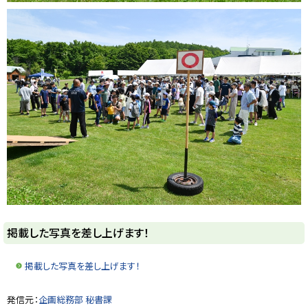
ト
掲載した写真を差し上げます！
ッ
プ
掲載した写真を差し上げます！
に
戻
ト
発信元：
企画総務部 秘書課