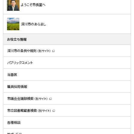
ようこそ市長室へ
深川市のあらまし
お役立ち情報
深川市の条例や規則
（別サイト）
（
新
規
パブリックコメント
ウ
ィ
ン
ド
当番医
ウ
で
開
職員採用情報
き
ま
す
）
市議会会議録検索
（別サイト）
（
新
規
市立図書館蔵書検索
（別サイト）
ウ
（
ィ
新
ン
規
ド
各種相談
ウ
ウ
ィ
で
ン
開
ド