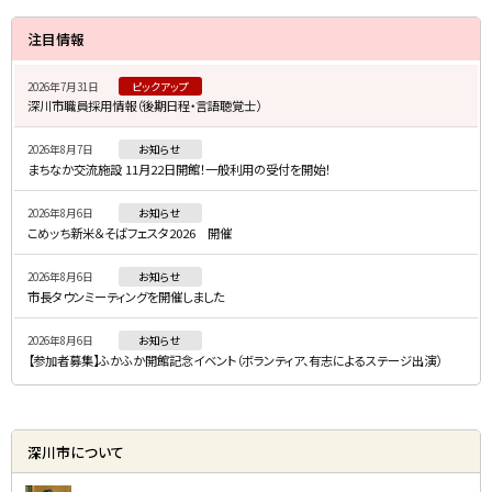
サ
注目情報
イ
2026年7月31日
ピックアップ
ド
深川市職員採用情報（後期日程・言語聴覚士）
・
2026年8月7日
お知らせ
メ
まちなか交流施設 11月22日開館！一般利用の受付を開始！
ニ
2026年8月6日
お知らせ
ュ
こめッち新米＆そばフェスタ2026 開催
ー
2026年8月6日
お知らせ
市長タウンミーティングを開催しました
2026年8月6日
お知らせ
【参加者募集】ふかふか開館記念イベント（ボランティア、有志によるステージ出演）
深川市について