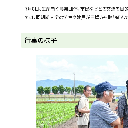
u
へ
k
7月8日、生産者や農業団体、市民などとの交流を目
戻
a
では、同短期大学の学生や教員が日頃から取り組んで
g
る
a
w
a
c
行事の様子
i
t
y