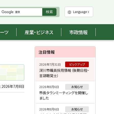
実
Language
検索
行
ポーツ
産業・ビジネス
市政情報
サ
注目情報
イ
2026年7月31日
ピックアップ
ド
深川市職員採用情報（後期日程・
言語聴覚士）
・
メ
:
2026年7月8日
2026年8月6日
お知らせ
市長タウンミーティングを開催し
ニ
ました
ュ
2026年8月6日
お知らせ