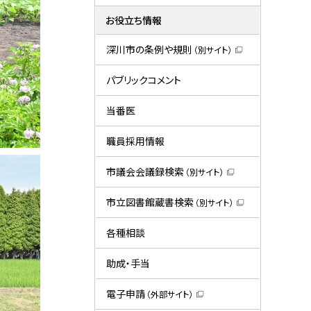
お役立ち情報
深川市の条例や規則
（別サイト）
（
新
規
パブリックコメント
ウ
ィ
ン
当番医
ド
ウ
で
職員採用情報
開
き
ま
市議会会議録検索
（別サイト）
す
（
）
新
規
市立図書館蔵書検索
（別サイト）
ウ
（
ィ
新
ン
規
各種相談
ド
ウ
ウ
ィ
で
ン
助成・手当
開
ド
き
ウ
ま
で
電子申請
（外部サイト）
す
開
（
）
き