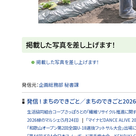
ト
掲載した写真を差し上げます！
ッ
プ
掲載した写真を差し上げます！
に
戻
ト
発信元：
企画総務部 秘書課
る
ッ
発信 ! まちのできごと／まちのできごと202
プ
に
生活協同組合コープさっぽろとの「繊維リサイクル推進に関する
戻
2026緑のマルシェ（5月24日）
「マイナビDANCE ALIVE 
「和歌山オープン第2回全国U-18選抜フットサル大会」出場に
る
「第44回JSBA全日本スノーボード選手権大会 KENBIKI 