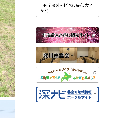
新
ま
規
市内学校（小・中学校、高校、大学
す
ウ
）
など）
ィ
ン
ド
ウ
で
関
開
き
連
ま
す
サ
）
イ
ト