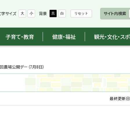
文字サイズ
背景
サイト内検索
大
小
黒
白
リセット
子育て・教育
健康・福祉
観光・文化・ス
2回農場公開デー（7月8日）
最終更新日