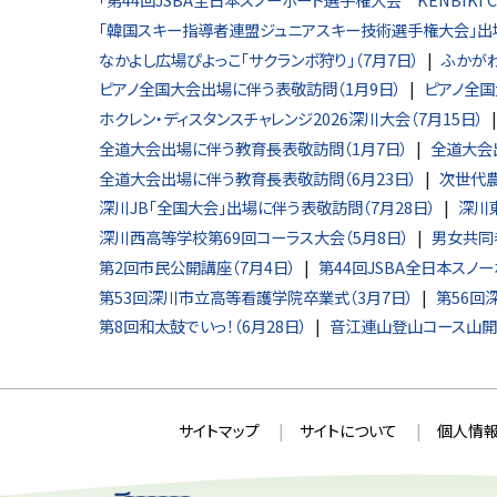
「韓国スキー指導者連盟ジュニアスキー技術選手権大会」出場
なかよし広場ぴよっこ「サクランボ狩り」（7月7日）
ふかがわ
ピアノ全国大会出場に伴う表敬訪問（1月9日）
ピアノ全国
ホクレン・ディスタンスチャレンジ2026深川大会（7月15日）
全道大会出場に伴う教育長表敬訪問（1月7日）
全道大会
全道大会出場に伴う教育長表敬訪問（6月23日）
次世代農
深川JB「全国大会」出場に伴う表敬訪問（7月28日）
深川
深川西高等学校第69回コーラス大会（5月8日）
男女共同
第2回市民公開講座（7月4日）
第44回JSBA全日本スノーボ
第53回深川市立高等看護学院卒業式（3月7日）
第56回
第8回和太鼓でいっ！（6月28日）
音江連山登山コース山開き
本
サ
サイトマップ
サイトについて
個人情報
文
イ
へ
ト
戻