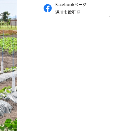
公
Facebookページ
式
深川市役所
S
（
新
N
規
ウ
S
ィ
ン
ド
ウ
で
開
き
ま
す
）