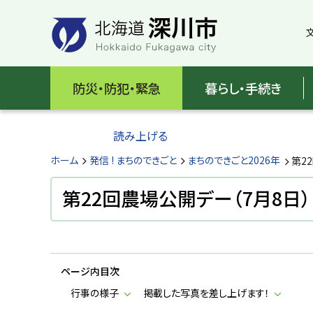
本
本
文
文
へ
へ
メ
戻
北
ニ
る
海
防災・防犯・緊急
暮らし・手続き
ュ
メ
ー
ニ
道
へ
ュ
読み上げる
深
ー
へ
ホーム
発信 ! まちのできごと
まちのできごと2026年
第2
川
戻
る
第22回農場公開デー（7月8日）
市
ペ
H
ー
o
ジ
k
k
の
a
ページ内目次
ト
i
d
ッ
行事の様子
掲載した写真を差し上げます！
o
プ
F