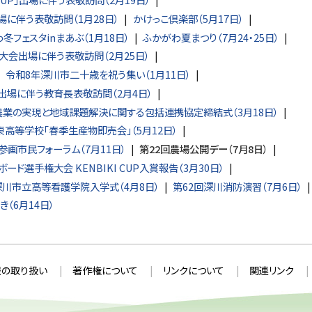
に伴う表敬訪問（1月28日）
かけっこ倶楽部（5月17日）
冬フェスタinまあぶ（1月18日）
ふかがわ夏まつり（7月24・25日）
大会出場に伴う表敬訪問（2月25日）
令和8年深川市二十歳を祝う集い（1月11日）
出場に伴う教育長表敬訪問（2月4日）
業の実現と地域課題解決に関する包括連携協定締結式（3月18日）
東高等学校「春季生産物即売会」（5月12日）
参画市民フォーラム（7月11日）
第22回農場公開デー（7月8日）
ード選手権大会 KENBIKI CUP入賞報告（3月30日）
深川市立高等看護学院入学式（4月8日）
第62回深川消防演習（7月6日）
（6月14日）
の取り扱い
著作権について
リンクについて
関連リンク