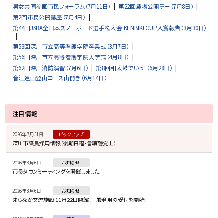
男女共同参画市民フォーラム（7月11日）
第22回農場公開デー（7月8日）
第2回市民公開講座（7月4日）
第44回JSBA全日本スノーボード選手権大会 KENBIKI CUP入賞報告（3月30日）
第53回深川市立高等看護学院卒業式（3月7日）
第56回深川市立高等看護学院入学式（4月8日）
第62回深川消防演習（7月6日）
第8回和太鼓でいっ！（6月28日）
音江連山登山コース山開き（6月14日）
サ
注目情報
イ
2026年7月31日
ピックアップ
ド
深川市職員採用情報（後期日程・言語聴覚士）
・
2026年8月6日
お知らせ
メ
市長タウンミーティングを開催しました
ニ
2026年8月6日
お知らせ
ュ
まちなか交流施設 11月22日開館！一般利用の受付を開始！
ー