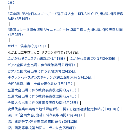
2日）
「第44回JSBA全日本スノーボード選手権大会 KENBIKI CUP」出場に伴う表敬
訪問（2月19日）
「韓国スキー指導者連盟ジュニアスキー技術選手権大会」出場に伴う表敬訪問
（1月28日）
かけっこ倶楽部（5月17日）
なかよし広場ぴよっこ「サクランボ狩り」（7月7日）
ふかがわ冬フェスタinまあぶ（1月18日）
ふかがわ夏まつり（7月24・25日）
ピアノ全国大会出場に伴う表敬訪問（1月9日）
ピアノ全国大会出場に伴う表敬訪問（2月25日）
ホクレン・ディスタンスチャレンジ2026深川大会（7月15日）
令和8年深川市二十歳を祝う集い（1月11日）
全道大会出場に伴う教育長表敬訪問（1月7日）
全道大会出場に伴う教育長表敬訪問（2月4日）
全道大会出場に伴う教育長表敬訪問（6月23日）
次世代農業の実現と地域課題解決に関する包括連携協定締結式（3月18日）
深川JB「全国大会」出場に伴う表敬訪問（7月28日）
深川東高等学校「春季生産物即売会」（5月12日）
深川西高等学校第69回コーラス大会（5月8日）