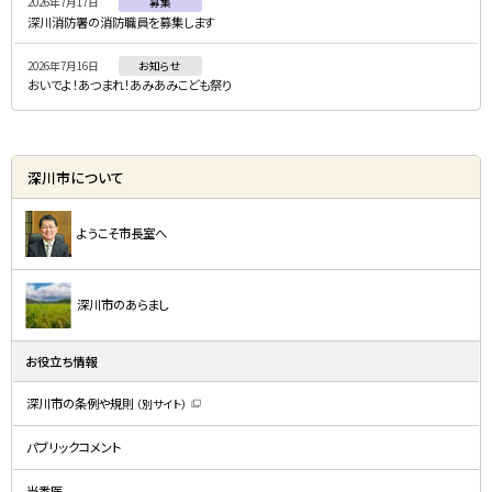
2026年7月17日
募集
深川消防署の消防職員を募集します
2026年7月16日
お知らせ
おいでよ！あつまれ！あみあみこども祭り
深川市について
ようこそ市長室へ
深川市のあらまし
お役立ち情報
深川市の条例や規則
（別サイト）
（
新
規
パブリックコメント
ウ
ィ
ン
ド
当番医