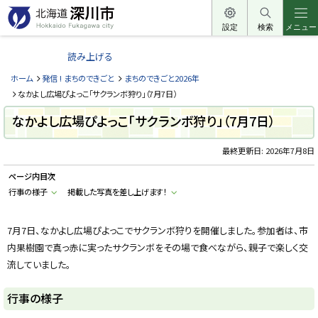
本
文
設定
検索
メニュー
北
へ
海
読み上げる
メ
道
ニ
ホーム
発信 ! まちのできごと
まちのできごと2026年
深
ュ
なかよし広場ぴよっこ「サクランボ狩り」（7月7日）
川
ー
なかよし広場ぴよっこ「サクランボ狩り」（7月7日）
市
へ
H
o
最終更新日:
2026年7月8日
k
k
ページ内目次
a
i
行事の様子
掲載した写真を差し上げます！
d
o
F
u
7月7日、なかよし広場ぴよっこでサクランボ狩りを開催しました。参加者は、市
k
内果樹園で真っ赤に実ったサクランボをその場で食べながら、親子で楽しく交
a
g
流していました。
a
w
a
行事の様子
c
i
t