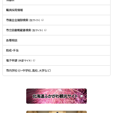
ウ
で
開
職員採用情報
き
ま
す
）
市議会会議録検索
（別サイト）
（
新
規
市立図書館蔵書検索
（別サイト）
ウ
（
ィ
新
ン
規
ド
各種相談
ウ
ウ
ィ
で
ン
開
ド
助成・手当
き
ウ
ま
で
す
開
）
電子申請
（外部サイト）
き
（
ま
新
す
規
）
市内学校（小・中学校、高校、大学など）
ウ
ィ
ン
ド
ウ
で
関
開
き
連
ま
す
サ
）
イ
ト