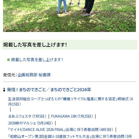
ト
掲載した写真を差し上げます！
ッ
プ
掲載した写真を差し上げます！
に
戻
ト
発信元：
企画総務部 秘書課
る
ッ
プ
発信 ! まちのできごと／まちのできごと2026年
に
生活協同組合コープさっぽろとの「繊維リサイクル推進に関する協定」締結式（4
戻
月15日）
る
まあぶフェスタ（7月5日）
FUKAGAWA 10K（7月25日）
2026緑のマルシェ（5月24日）
「マイナビDANCE ALIVE 2026 FINAL」出場に伴う表敬訪問（4月3日）
「和歌山オープン第2回全国U-18選抜フットサル大会」出場に伴う表敬訪問（3月