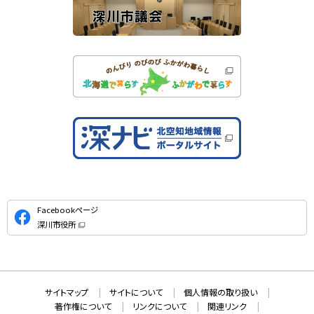
公
Facebookページ
式
深川市役所
S
（
新
N
規
ウ
S
ィ
ン
ド
本
ウ
サ
サイトマップ
サイトについて
個人情報の取り扱い
で
文
開
イ
著作権について
リンクについて
関連リンク
へ
き