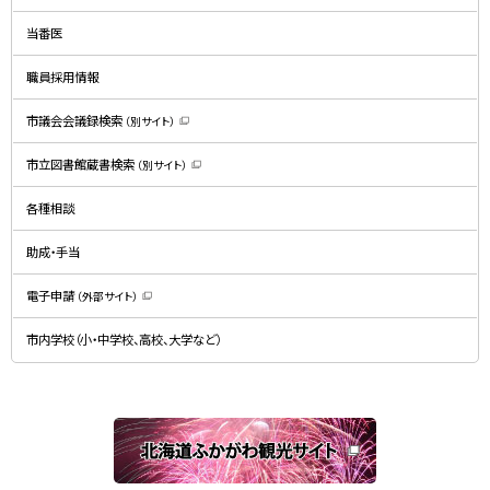
ィ
ン
ド
当番医
ウ
で
開
職員採用情報
き
ま
す
）
市議会会議録検索
（別サイト）
（
新
規
市立図書館蔵書検索
（別サイト）
ウ
（
ィ
新
ン
規
ド
各種相談
ウ
ウ
ィ
で
ン
開
ド
助成・手当
き
ウ
ま
で
す
開
）
電子申請
（外部サイト）
き
（
ま
新
す
規
）
市内学校（小・中学校、高校、大学など）
ウ
ィ
ン
ド
ウ
で
関
開
き
連
ま
す
サ
）
イ