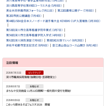
深川東高等学校「春季生産物即売会」（5月12日）
深川西高等学校第69回コーラス大会（5月8日）
男女共同参画市民フォーラム（7月11日）
第22回農場公開デー（7月8日）
第2回市民公開講座（7月4日）
第44回JSBA全日本スノーボード選手権大会 KENBIKI CUP入賞報告（3月30日）
第53回深川市立高等看護学院卒業式（3月7日）
第56回深川市立高等看護学院入学式（4月8日）
第62回深川消防演習（7月6日）
第8回和太鼓でいっ！（6月28日）
非核平和都市宣言記念式（8月6日）
音江連山登山コース山開き（6月14日）
サ
注目情報
イ
2026年7月31日
ピックアップ
ド
深川市職員採用情報（後期日程・言語聴覚士）
・
2026年8月7日
お知らせ
メ
まちなか交流施設 11月22日開館！一般利用の受付を開始！
ニ
2026年8月6日
お知らせ
ュ
こめッち新米＆そばフェスタ2026 開催