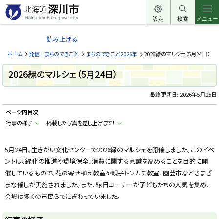
本
文
設定
検索
メニュー
北
へ
海
読み上げる
メ
道
ニ
ホーム
発信 ! まちのできごと
まちのできごと2026年
2026緑のマルシェ（5月24日）
深
ュ
川
2026緑のマルシェ（5月24日）
ー
市
へ
最終更新日:
2026年5月25日
H
o
k
ページ内目次
k
a
行事の様子
掲載した写真を差し上げます！
i
d
o
5月24日、生きがい文化センターで2026緑のマルシェを開催しました。このイベ
F
u
ントは、緑化の推進や環境保全、消費に関する意識を高めることを目的に開
k
a
催しているもので、花の寄せ植え教室や親子トンカチ教室、園芸市などさまざ
g
a
まな催しが実施されました。また、縁日コーナーが子どもたちの人気を集め、
w
会場は多くの市民らでにぎわっていました。
a
c
i
t