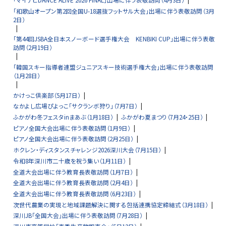
「和歌山オープン第2回全国U-18選抜フットサル大会」出場に伴う表敬訪問（3月
2日）
「第44回JSBA全日本スノーボード選手権大会 KENBIKI CUP」出場に伴う表敬
訪問（2月19日）
「韓国スキー指導者連盟ジュニアスキー技術選手権大会」出場に伴う表敬訪問
（1月28日）
かけっこ倶楽部（5月17日）
なかよし広場ぴよっこ「サクランボ狩り」（7月7日）
ふかがわ冬フェスタinまあぶ（1月18日）
ふかがわ夏まつり（7月24・25日）
ピアノ全国大会出場に伴う表敬訪問（1月9日）
ピアノ全国大会出場に伴う表敬訪問（2月25日）
ホクレン・ディスタンスチャレンジ2026深川大会（7月15日）
令和8年深川市二十歳を祝う集い（1月11日）
全道大会出場に伴う教育長表敬訪問（1月7日）
全道大会出場に伴う教育長表敬訪問（2月4日）
全道大会出場に伴う教育長表敬訪問（6月23日）
次世代農業の実現と地域課題解決に関する包括連携協定締結式（3月18日）
深川JB「全国大会」出場に伴う表敬訪問（7月28日）