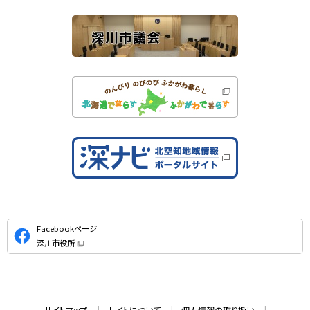
ト
公
Facebookページ
式
深川市役所
S
（
新
N
規
ウ
S
ィ
ン
ド
本
ウ
サ
サイトマップ
サイトについて
個人情報の取り扱い