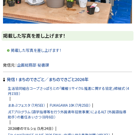
ト
掲載した写真を差し上げます！
ッ
プ
掲載した写真を差し上げます！
に
戻
ト
発信元：
企画総務部 秘書課
る
ッ
プ
発信 ! まちのできごと／まちのできごと2026年
に
生活協同組合コープさっぽろとの「繊維リサイクル推進に関する協定」締結式（4
戻
月15日）
る
まあぶフェスタ（7月5日）
FUKAGAWA 10K（7月25日）
JETプログラム（語学指導等を行う外国青年招致事業）によるALT（外国語指導
助手）の着任あいさつ（8月6日）
2026緑のマルシェ（5月24日）
「マイナビDANCE ALIVE 2026 FINAL」出場に伴う表敬訪問（4月3日）