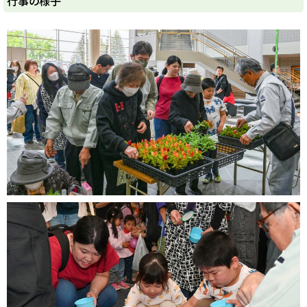
行事の様子
y