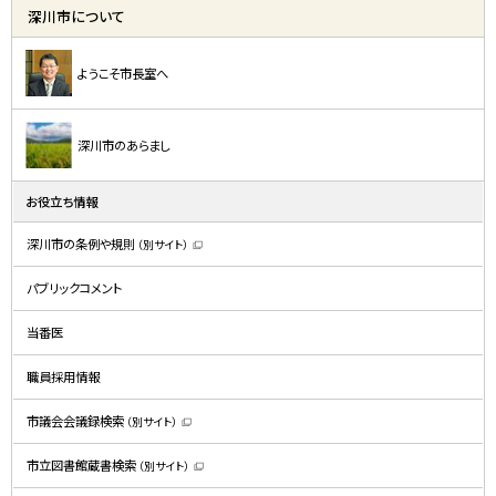
深川市について
ようこそ市長室へ
深川市のあらまし
お役立ち情報
深川市の条例や規則
（別サイト）
（
新
規
パブリックコメント
ウ
ィ
ン
ド
当番医
ウ
で
開
職員採用情報
き
ま
す
）
市議会会議録検索
（別サイト）
（
新
規
市立図書館蔵書検索
（別サイト）
ウ
（
ィ
新
ン