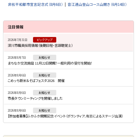
非核平和都市宣言記念式（8月6日）
音江連山登山コース山開き（6月14日）
サ
注目情報
イ
2026年7月31日
ピックアップ
ド
深川市職員採用情報（後期日程・言語聴覚士）
・
2026年8月7日
お知らせ
メ
まちなか交流施設 11月22日開館！一般利用の受付を開始！
ニ
2026年8月6日
お知らせ
ュ
こめッち新米＆そばフェスタ2026 開催
ー
2026年8月6日
お知らせ
市長タウンミーティングを開催しました
2026年8月6日
お知らせ
【参加者募集】ふかふか開館記念イベント（ボランティア、有志によるステージ出演）