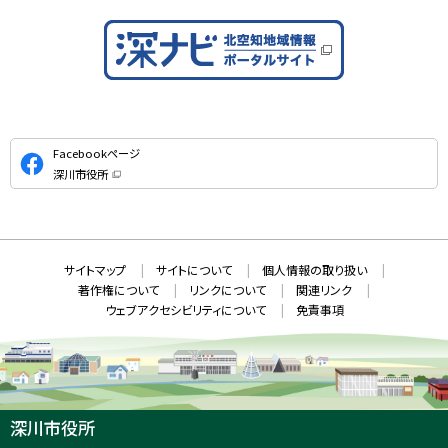
公
Facebookページ
式
深川市役所
S
（
新
N
規
ウ
S
ィ
ン
ド
本
ウ
サ
サイトマップ
サイトについて
個人情報の取り扱い
で
文
開
イ
著作権について
リンクについて
関連リンク
へ
き
ト
ま
ウェブアクセシビリティについて
免責事項
戻
す
情
）
る
メ
報
ニ
ュ
ー
へ
深川市役所
戻