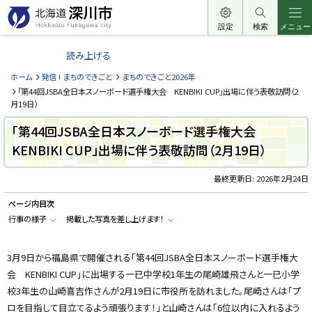
本
文
設定
検索
メニュー
北
へ
海
読み上げる
メ
道
ニ
ホーム
発信 ! まちのできごと
まちのできごと2026年
深
ュ
「第44回JSBA全日本スノーボード選手権大会 KENBIKI CUP」出場に伴う表敬訪問（2
川
月19日）
ー
市
へ
「第44回JSBA全日本スノーボード選手権大会
H
o
KENBIKI CUP」出場に伴う表敬訪問（2月19日）
k
k
a
最終更新日:
2026年2月24日
i
d
o
ページ内目次
F
行事の様子
掲載した写真を差し上げます！
u
k
a
g
3月9日から福島県で開催される「第44回JSBA全日本スノーボード選手権大
a
w
会 KENBIKI CUP」に出場する一已中学校1年生の尾崎雄飛さんと一已小学
a
校3年生の山崎喜吉作さんが2月19日に市役所を訪れました。尾崎さんは「プ
c
i
ロを目指して目立てるよう頑張ります！」と山崎さんは「6位以内に入れるよう
t