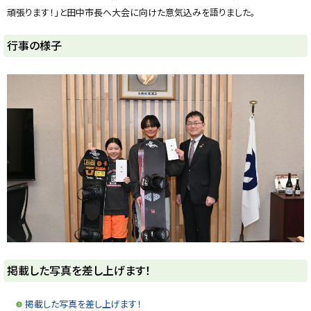
y
頑張ります！」と田中市長へ大会に向けた意気込みを語りました。
行事の様子
ト
掲載した写真を差し上げます！
ッ
プ
掲載した写真を差し上げます！