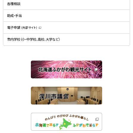
規
ド
各種相談
ウ
ウ
ィ
で
ン
開
ド
助成・手当
き
ウ
ま
で
す
開
）
電子申請
（外部サイト）
き
（
ま
新
す
規
）
市内学校（小・中学校、高校、大学など）
ウ
ィ
ン
ド
ウ
で
関
開
き
連
ま
す
サ
）
イ
ト