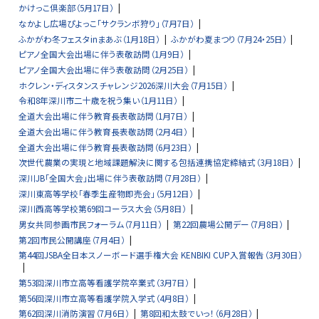
かけっこ倶楽部（5月17日）
なかよし広場ぴよっこ「サクランボ狩り」（7月7日）
ふかがわ冬フェスタinまあぶ（1月18日）
ふかがわ夏まつり（7月24・25日）
ピアノ全国大会出場に伴う表敬訪問（1月9日）
ピアノ全国大会出場に伴う表敬訪問（2月25日）
ホクレン・ディスタンスチャレンジ2026深川大会（7月15日）
令和8年深川市二十歳を祝う集い（1月11日）
全道大会出場に伴う教育長表敬訪問（1月7日）
全道大会出場に伴う教育長表敬訪問（2月4日）
全道大会出場に伴う教育長表敬訪問（6月23日）
次世代農業の実現と地域課題解決に関する包括連携協定締結式（3月18日）
深川JB「全国大会」出場に伴う表敬訪問（7月28日）
深川東高等学校「春季生産物即売会」（5月12日）
深川西高等学校第69回コーラス大会（5月8日）
男女共同参画市民フォーラム（7月11日）
第22回農場公開デー（7月8日）
第2回市民公開講座（7月4日）
第44回JSBA全日本スノーボード選手権大会 KENBIKI CUP入賞報告（3月30日）
第53回深川市立高等看護学院卒業式（3月7日）
第56回深川市立高等看護学院入学式（4月8日）
第62回深川消防演習（7月6日）
第8回和太鼓でいっ！（6月28日）