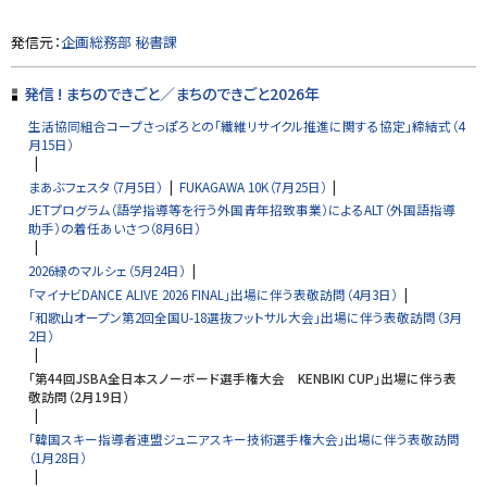
に
戻
ト
発信元：
企画総務部 秘書課
る
ッ
プ
発信 ! まちのできごと／まちのできごと2026年
に
生活協同組合コープさっぽろとの「繊維リサイクル推進に関する協定」締結式（4
戻
月15日）
る
まあぶフェスタ（7月5日）
FUKAGAWA 10K（7月25日）
JETプログラム（語学指導等を行う外国青年招致事業）によるALT（外国語指導
助手）の着任あいさつ（8月6日）
2026緑のマルシェ（5月24日）
「マイナビDANCE ALIVE 2026 FINAL」出場に伴う表敬訪問（4月3日）
「和歌山オープン第2回全国U-18選抜フットサル大会」出場に伴う表敬訪問（3月
2日）
「第44回JSBA全日本スノーボード選手権大会 KENBIKI CUP」出場に伴う表
敬訪問（2月19日）
「韓国スキー指導者連盟ジュニアスキー技術選手権大会」出場に伴う表敬訪問
（1月28日）