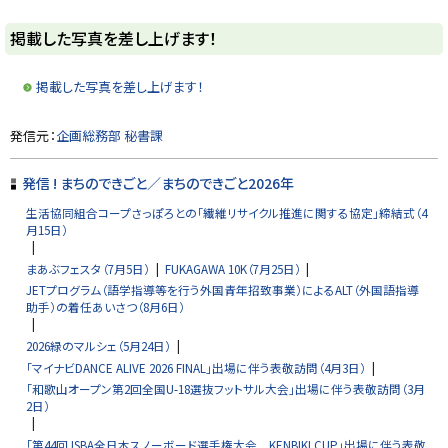
ト
掲載した写真を差し上げます！
ッ
プ
掲載した写真を差し上げます！
に
戻
ト
発信元：
企画総務部 秘書課
る
ッ
プ
発信 ! まちのできごと／まちのできごと2026年
に
生活協同組合コープさっぽろとの「繊維リサイクル推進に関する協定」締結式（4
戻
月15日）
る
まあぶフェスタ（7月5日）
FUKAGAWA 10K（7月25日）
JETプログラム（語学指導等を行う外国青年招致事業）によるALT（外国語指導
助手）の着任あいさつ（8月6日）
2026緑のマルシェ（5月24日）
「マイナビDANCE ALIVE 2026 FINAL」出場に伴う表敬訪問（4月3日）
「和歌山オープン第2回全国U-18選抜フットサル大会」出場に伴う表敬訪問（3月
2日）
「第44回JSBA全日本スノーボード選手権大会 KENBIKI CUP」出場に伴う表敬