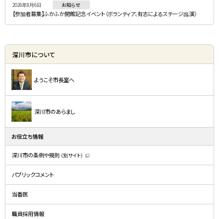
2026年8月6日
お知らせ
【参加者募集】ふかふか開館記念イベント（ボランティア、有志によるステージ出演）
深川市について
ようこそ市長室へ
深川市のあらまし
お役立ち情報
深川市の条例や規則
（別サイト）
（
新
規
パブリックコメント
ウ
ィ
ン
ド
当番医
ウ
で
開
職員採用情報
き