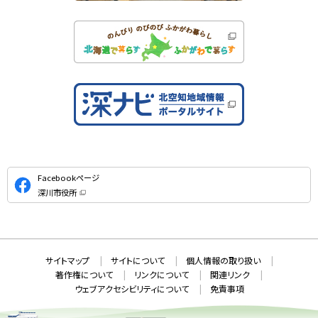
公
Facebookページ
式
深川市役所
S
（
新
N
規
ウ
S
ィ
ン
ド
本
ウ
サ
サイトマップ
サイトについて
個人情報の取り扱い
で
文
開
イ
著作権について
リンクについて
関連リンク
へ
き
ト
ま
ウェブアクセシビリティについて
免責事項
戻
す
情
）
る
メ