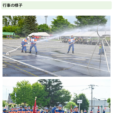
y
行事の様子