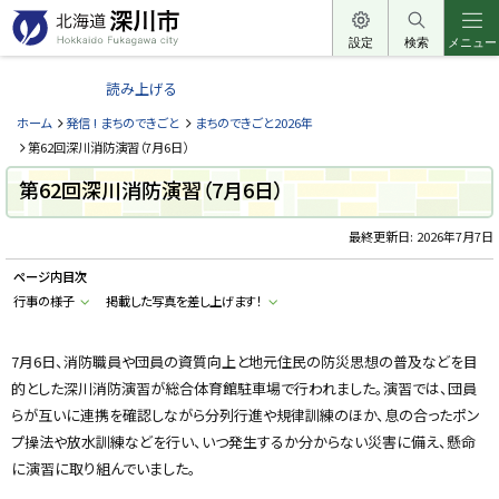
本
文
設定
検索
メニュー
北
へ
海
読み上げる
メ
道
ニ
ホーム
発信 ! まちのできごと
まちのできごと2026年
深
ュ
第62回深川消防演習（7月6日）
川
ー
第62回深川消防演習（7月6日）
市
へ
H
o
最終更新日:
2026年7月7日
k
k
ページ内目次
a
i
行事の様子
掲載した写真を差し上げます！
d
o
F
u
7月6日、消防職員や団員の資質向上と地元住民の防災思想の普及などを目
k
的とした深川消防演習が総合体育館駐車場で行われました。演習では、団員
a
g
らが互いに連携を確認しながら分列行進や規律訓練のほか、息の合ったポン
a
w
プ操法や放水訓練などを行い、いつ発生するか分からない災害に備え、懸命
a
c
に演習に取り組んでいました。
i
t