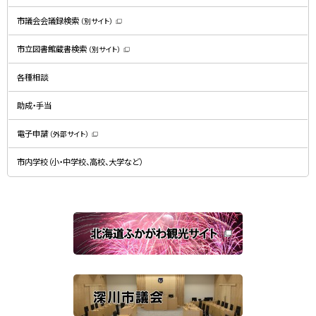
ま
す
）
市議会会議録検索
（別サイト）
（
新
規
市立図書館蔵書検索
（別サイト）
ウ
（
ィ
新
ン
規
ド
各種相談
ウ
ウ
ィ
で
ン
開
ド
助成・手当
き
ウ
ま
で
す
開
）
電子申請
（外部サイト）
き
（
ま
新
す
規
）
市内学校（小・中学校、高校、大学など）
ウ
ィ
ン
ド
ウ
で
関
開
き
連
ま
す
サ
）
イ
ト