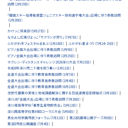
訪問（2月19日）
「韓国スキー指導者連盟ジュニアスキー技術選手権大会」出場に伴う表敬訪問
（1月28日）
かけっこ倶楽部（5月17日）
なかよし広場ぴよっこ「サクランボ狩り」（7月7日）
ふかがわ冬フェスタinまあぶ（1月18日）
ふかがわ夏まつり（7月24・25日）
ピアノ全国大会出場に伴う表敬訪問（1月9日）
ピアノ全国大会出場に伴う表敬訪問（2月25日）
ホクレン・ディスタンスチャレンジ2026深川大会（7月15日）
令和8年深川市二十歳を祝う集い（1月11日）
全道大会出場に伴う教育長表敬訪問（1月7日）
全道大会出場に伴う教育長表敬訪問（2月4日）
全道大会出場に伴う教育長表敬訪問（6月23日）
次世代農業の実現と地域課題解決に関する包括連携協定締結式（3月18日）
深川JB「全国大会」出場に伴う表敬訪問（7月28日）
深川東高等学校「春季生産物即売会」（5月12日）
深川西高等学校第69回コーラス大会（5月8日）
男女共同参画市民フォーラム（7月11日）
第22回農場公開デー（7月8日）
第2回市民公開講座（7月4日）