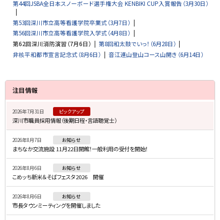
第44回JSBA全日本スノーボード選手権大会 KENBIKI CUP入賞報告（3月30日）
第53回深川市立高等看護学院卒業式（3月7日）
第56回深川市立高等看護学院入学式（4月8日）
第62回深川消防演習（7月6日）
第8回和太鼓でいっ！（6月28日）
非核平和都市宣言記念式（8月6日）
音江連山登山コース山開き（6月14日）
サ
注目情報
イ
2026年7月31日
ピックアップ
ド
深川市職員採用情報（後期日程・言語聴覚士）
・
2026年8月7日
お知らせ
メ
まちなか交流施設 11月22日開館！一般利用の受付を開始！
ニ
2026年8月6日
お知らせ
ュ
こめッち新米＆そばフェスタ2026 開催
ー
2026年8月6日
お知らせ
市長タウンミーティングを開催しました