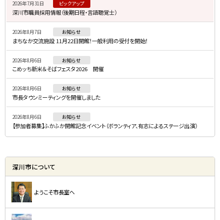
2026年7月31日
ピックアップ
ド
深川市職員採用情報（後期日程・言語聴覚士）
・
2026年8月7日
お知らせ
メ
まちなか交流施設 11月22日開館！一般利用の受付を開始！
ニ
2026年8月6日
お知らせ
ュ
こめッち新米＆そばフェスタ2026 開催
ー
2026年8月6日
お知らせ
市長タウンミーティングを開催しました
2026年8月6日
お知らせ
【参加者募集】ふかふか開館記念イベント（ボランティア、有志によるステージ出演）
深川市について
ようこそ市長室へ