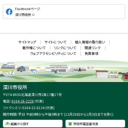
公
Facebookページ
式
深川市役所
S
（
新
N
規
ウ
S
ィ
ン
ド
本
ウ
サ
サイトマップ
サイトについて
個人情報の取り扱い
で
文
開
イ
著作権について
リンクについて
関連リンク
へ
き
ト
ま
ウェブアクセシビリティについて
免責事項
戻
す
情
）
る
メ
報
ニ
ュ
ー
へ
深川市役所
戻
住
〒074-8650
北海道深川市2条17番17号
る
所
電話：
0164-26-2228
(代表)
：
ファクシミリ：0164-22-8134 (代表)
開庁時間：平日 午前9時から午後5時まで (12月29日から1月3日までを除く)
組織から探す
市役所電話番号表