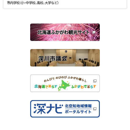
規
）
市内学校（小・中学校、高校、大学など）
ウ
ィ
ン
ド
ウ
で
関
開
き
連
ま
す
サ
）
イ
ト