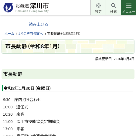
本
文
設定
検索
メニュー
北
へ
海
読み上げる
メ
道
ニ
ホーム
ようこそ市長室へ
市長動静（令和8年1月）
深
ュ
川
市長動静（令和8年1月）
ー
市
へ
最終更新日:
2026年2月4日
H
o
ペ
k
ー
k
市長動静
a
ジ
i
内
d
目
令和8年1月30日（金曜日）
o
次
F
u
市
9:30 庁内打ち合わせ
k
長
a
10:00 退任式
動
g
静
10:30 来客
a
w
11:00 深川市技能協会定期総会
a
c
13:00 来客
i
t
14:30 音江町内会連合会総会