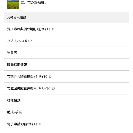
深川市のあらまし
お役立ち情報
深川市の条例や規則
（別サイト）
（
新
規
パブリックコメント
ウ
ィ
ン
ド
当番医
ウ
で
開
職員採用情報
き
ま
す
）
市議会会議録検索
（別サイト）
（
新
規
市立図書館蔵書検索
（別サイト）
ウ
（
ィ
新
ン
規
ド
各種相談
ウ
ウ
ィ
で
ン
開
ド
助成・手当
き
ウ
ま
で
す
開
）
電子申請
（外部サイト）
き
（
ま
新
す