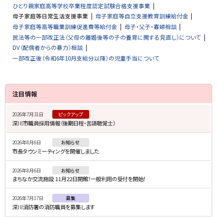
ひとり親家庭高等学校卒業程度認定試験合格支援事業
母子家庭等日常生活支援事業
母子家庭等自立支援教育訓練給付金
母子家庭等高等職業訓練促進費等給付金
母子・父子・寡婦相談
民法等の一部改正法（父母の離婚後等の子の養育に関する見直し）について
DV（配偶者からの暴力）相談
一部改正後（令和6年10月支給分以降）の児童手当について
サ
注目情報
イ
2026年7月31日
ピックアップ
ド
深川市職員採用情報（後期日程・言語聴覚士）
・
2026年8月6日
お知らせ
メ
市長タウンミーティングを開催しました
ニ
2026年8月6日
お知らせ
ュ
まちなか交流施設 11月22日開館！一般利用の受付を開始！
ー
2026年7月17日
募集
深川消防署の消防職員を募集します