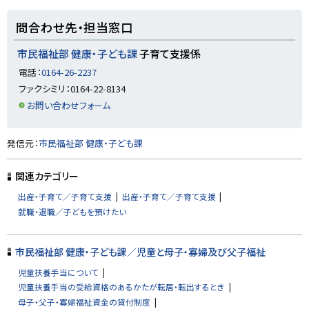
戻
る
ト
問合わせ先・担当窓口
ッ
プ
市民福祉部 健康・子ども課
子育て支援係
に
電話：
0164-26-2237
戻
ファクシミリ：0164-22-8134
る
お問い合わせフォーム
ト
発信元：
市民福祉部 健康・子ども課
ッ
プ
関連カテゴリー
に
出産・子育て／子育て支援
出産・子育て／子育て支援
戻
就職・退職／子どもを預けたい
る
市民福祉部 健康・子ども課／児童と母子・寡婦及び父子福祉
児童扶養手当について
児童扶養手当の受給資格のあるかたが転居・転出するとき
母子・父子・寡婦福祉資金の貸付制度