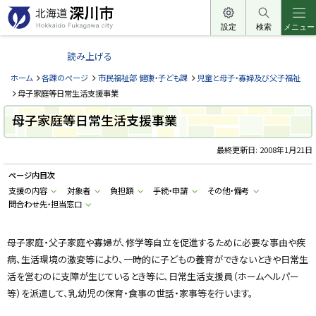
本
文
設定
検索
メニュー
北
へ
海
読み上げる
メ
道
ニ
ホーム
各課のページ
市民福祉部 健康・子ども課
児童と母子・寡婦及び父子福祉
深
ュ
母子家庭等日常生活支援事業
川
ー
母子家庭等日常生活支援事業
市
へ
H
o
最終更新日:
2008年1月21日
k
k
ページ内目次
a
i
支援の内容
対象者
負担額
手続・申請
その他・備考
d
問合わせ先・担当窓口
o
F
u
k
母子家庭・父子家庭や寡婦が、修学等自立を促進するために必要な事由や疾
a
g
病、生活環境の激変等により、一時的に子どもの養育ができないときや日常生
a
w
活を営むのに支障が生じているとき等に、日常生活支援員（ホームヘルパー
a
等）を派遣して、乳幼児の保育・食事の世話・家事等を行います。
c
i
t