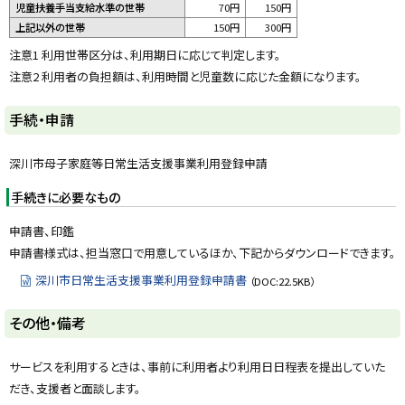
る
児童扶養手当支給水準の世帯
70円
150円
上記以外の世帯
150円
300円
注意1 利用世帯区分は、利用期日に応じて判定します。
注意2 利用者の負担額は、利用時間と児童数に応じた金額になります。
ト
手続・申請
ッ
プ
深川市母子家庭等日常生活支援事業利用登録申請
に
手続きに必要なもの
戻
る
申請書、印鑑
申請書様式は、担当窓口で用意しているほか、下記からダウンロードできます。
深川市日常生活支援事業利用登録申請書
（DOC:22.5KB）
ト
その他・備考
ッ
プ
サービスを利用するときは、事前に利用者より利用日日程表を提出していた
に
だき、支援者と面談します。