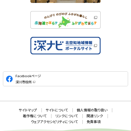
公
Facebookページ
式
深川市役所
S
（
新
N
規
ウ
S
ィ
ン
ド
本
ウ
サ
サイトマップ
サイトについて
個人情報の取り扱い
で
文
開
イ
著作権について
リンクについて
関連リンク
へ
き
ト
ま
ウェブアクセシビリティについて
免責事項
戻
す
情
）
る