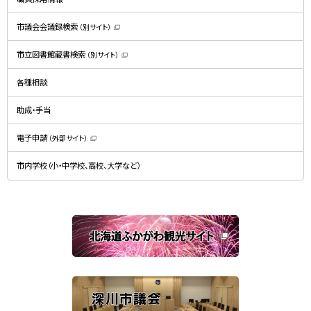
ま
す
）
市議会会議録検索
（別サイト）
（
新
規
市立図書館蔵書検索
（別サイト）
ウ
（
ィ
新
ン
規
ド
各種相談
ウ
ウ
ィ
で
ン
開
ド
助成・手当
き
ウ
ま
で
す
開
）
電子申請
（外部サイト）
き
（
ま
新
す
規
）
市内学校（小・中学校、高校、大学など）
ウ
ィ
ン
ド
ウ
で
関
開
き
連
ま
す
サ
）
イ
ト