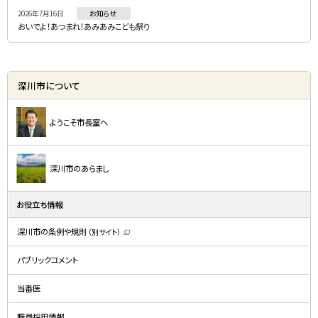
2026年7月16日
お知らせ
おいでよ！あつまれ！あみあみこども祭り
深川市について
ようこそ市長室へ
深川市のあらまし
お役立ち情報
深川市の条例や規則
（別サイト）
（
新
規
パブリックコメント
ウ
ィ
ン
ド
当番医
ウ
で
開
職員採用情報
き