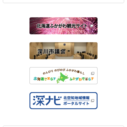
ィ
ン
ド
ウ
で
関
開
き
連
ま
す
サ
）
イ
ト