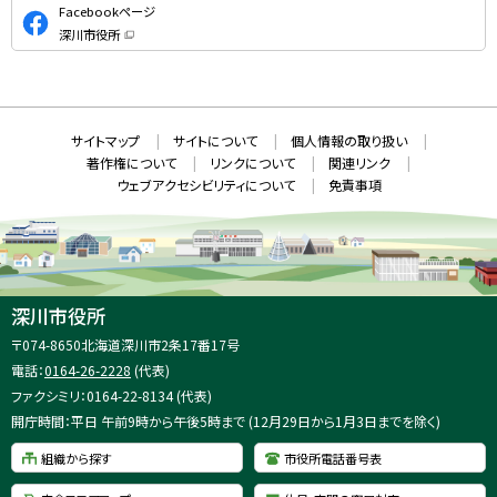
公
Facebookページ
式
深川市役所
S
（
新
N
規
ウ
S
ィ
ン
ド
本
ウ
サ
サイトマップ
サイトについて
個人情報の取り扱い
で
文
開
イ
著作権について
リンクについて
関連リンク
へ
き
ト
ま
ウェブアクセシビリティについて
免責事項
戻
す
情
）
る
メ
報
ニ
ュ
ー
へ
深川市役所
戻
住
〒074-8650
北海道深川市2条17番17号
る
所
電話：
0164-26-2228
(代表)
：
ファクシミリ：0164-22-8134 (代表)
開庁時間：平日 午前9時から午後5時まで (12月29日から1月3日までを除く)
組織から探す
市役所電話番号表