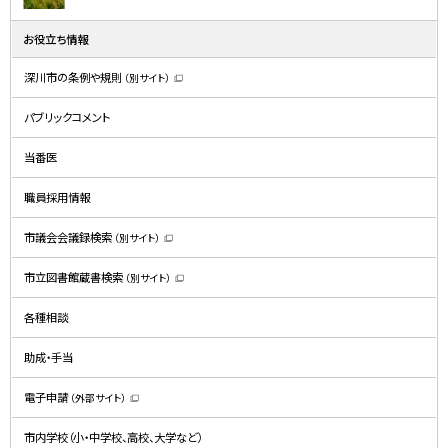
お役立ち情報
深川市の条例や規則
（別サイト）
（
新
規
パブリックコメント
ウ
ィ
ン
ド
当番医
ウ
で
開
職員採用情報
き
ま
す
）
市議会会議録検索
（別サイト）
（
新
規
市立図書館蔵書検索
（別サイト）
ウ
（
ィ
新
ン
規
ド
各種相談
ウ
ウ
ィ
で
ン
開
ド
助成・手当
き
ウ
ま
で
す
開
）
電子申請
（外部サイト）
き
（
ま
新
す
規
）
市内学校（小・中学校、高校、大学など）
ウ