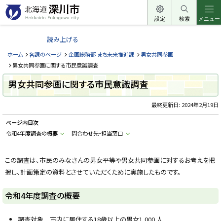
本
文
設定
検索
メニュー
北
へ
海
読み上げる
メ
道
ニ
ホーム
各課のページ
企画総務部 まち未来推進課
男女共同参画
深
ュ
男女共同参画に関する市民意識調査
川
ー
男女共同参画に関する市民意識調査
市
へ
H
o
最終更新日:
2024年2月19日
k
k
ページ内目次
a
i
令和4年度調査の概要
問合わせ先・担当窓口
d
o
F
u
この調査は、市民のみなさんの男女平等や男女共同参画に対するお考えを把
k
握し、計画策定の資料とさせていただくために実施したものです。
a
g
a
w
令和4年度調査の概要
a
c
i
調査対象 市内に居住する18歳以上の男女1,000 人
t