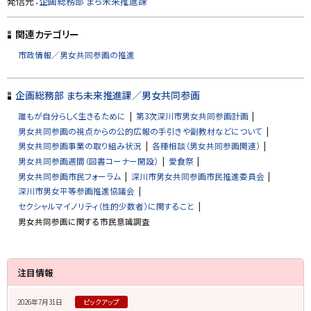
発信元：
企画総務部 まち未来推進課
ッ
プ
関連カテゴリー
に
市政情報／男女共同参画の推進
戻
る
企画総務部 まち未来推進課／男女共同参画
誰もが自分らしく生きるために
第3次深川市男女共同参画計画
男女共同参画の視点からの公的広報の手引きや副教材などについて
男女共同参画事業の取り組み状況
各種相談（男女共同参画関連）
男女共同参画週間（図書コーナー開設）
愛食祭
男女共同参画市民フォーラム
深川市男女共同参画市民推進委員会
深川市男女平等参画推進協議会
セクシャルマイノリティ（性的少数者）に関すること
男女共同参画に関する市民意識調査
サ
注目情報
イ
2026年7月31日
ピックアップ
ド