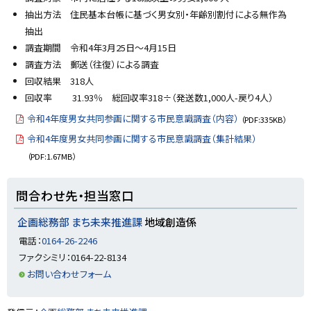
y
抽出方法 住民基本台帳に基づく男女別・年齢別割付による無作為
抽出
調査期間 令和4年3月25日～4月15日
調査方法 郵送（往復）による調査
回収結果 318人
回収率 31.93％ 総回収率318÷（発送数1,000人-戻り4人）
令和4年度男女共同参画に関する市民意識調査（内容）
（PDF:335KB）
令和4年度男女共同参画に関する市民意識調査（集計結果）
（PDF:1.67MB）
ト
問合わせ先・担当窓口
ッ
プ
企画総務部 まち未来推進課
地域創造係
に
電話：
0164-26-2246
戻
ファクシミリ：0164-22-8134
る
お問い合わせフォーム
ト