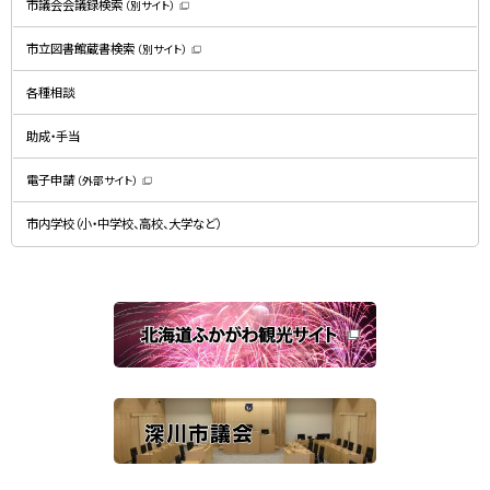
市議会会議録検索
（別サイト）
（
新
規
市立図書館蔵書検索
（別サイト）
ウ
（
ィ
新
ン
規
ド
各種相談
ウ
ウ
ィ
で
ン
開
ド
助成・手当
き
ウ
ま
で
す
開
）
電子申請
（外部サイト）
き
（
ま
新
す
規
）
市内学校（小・中学校、高校、大学など）
ウ
ィ
ン
ド
ウ
で
関
開
き
連
ま
す
サ
）
イ
ト