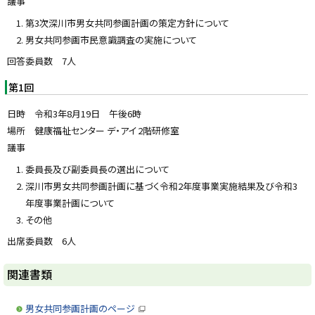
議事
る
第3次深川市男女共同参画計画の策定方針について
男女共同参画市民意識調査の実施について
回答委員数 7人
第1回
日時 令和3年8月19日 午後6時
場所 健康福祉センター デ・アイ 2階研修室
議事
委員長及び副委員長の選出について
深川市男女共同参画計画に基づく令和2年度事業実施結果及び令和3
年度事業計画について
その他
出席委員数 6人
ト
関連書類
ッ
プ
男女共同参画計画のページ