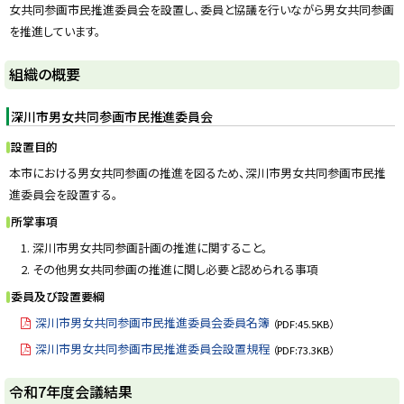
女共同参画市民推進委員会を設置し、委員と協議を行いながら男女共同参画
y
を推進しています。
組織の概要
深川市男女共同参画市民推進委員会
設置目的
本市における男女共同参画の推進を図るため、深川市男女共同参画市民推
進委員会を設置する。
所掌事項
深川市男女共同参画計画の推進に関すること。
その他男女共同参画の推進に関し必要と認められる事項
委員及び設置要綱
深川市男女共同参画市民推進委員会委員名簿
（PDF:45.5KB）
深川市男女共同参画市民推進委員会設置規程
（PDF:73.3KB）
ト
令和7年度会議結果