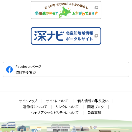
公
Facebookページ
式
深川市役所
S
（
新
N
規
ウ
S
ィ
ン
ド
本
ウ
サ
サイトマップ
サイトについて
個人情報の取り扱い
で
文
開
イ
著作権について
リンクについて
関連リンク
へ
き
ト
ま
ウェブアクセシビリティについて
免責事項
戻
す
情
）
る
メ
報
ニ