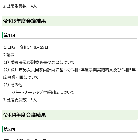
3.出席委員数 4人
ト
令和5年度会議結果
ッ
プ
第1回
に
1.日時 令和5年8月25日
戻
2.議事
る
（1）.委員長及び副委員長の選出について
（2）.深川市男女共同参画計画に基づく令和4年度事業実施結果及び令和5年
度事業計画について
（3）.その他
・パートナーシップ宣誓制度について
3.出席委員数 5人
ト
令和4年度会議結果
ッ
プ
第2回
に