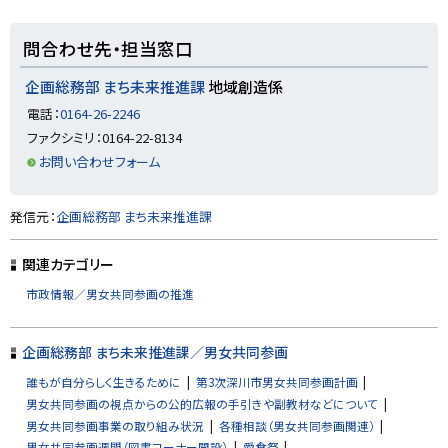
（
に
新
規
戻
ト
ウ
問合わせ先・担当窓口
ィ
る
ッ
ン
ド
プ
企画総務部 まち未来推進課
地域創造係
ウ
に
で
電話：
0164-26-2246
開
戻
き
ファクシミリ：0164-22-8134
ま
る
す
お問い合わせフォーム
）
ト
発信元：
企画総務部 まち未来推進課
ッ
プ
関連カテゴリー
に
市政情報／男女共同参画の推進
戻
る
企画総務部 まち未来推進課／男女共同参画
誰もが自分らしく生きるために
第3次深川市男女共同参画計画
男女共同参画の視点からの公的広報の手引きや副教材などについて
男女共同参画事業の取り組み状況
各種相談（男女共同参画関連）
男女共同参画週間（図書コーナー開設）
愛食祭