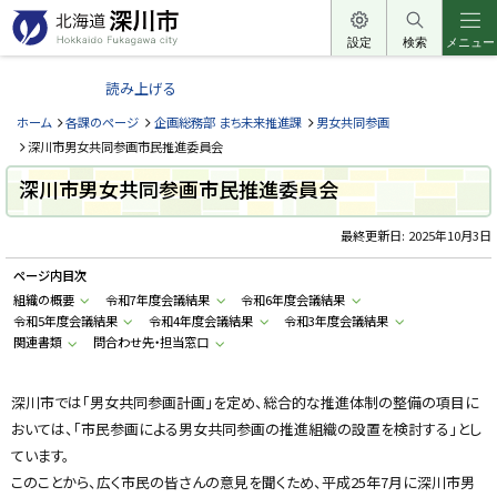
本
文
設定
検索
メニュー
北
へ
海
読み上げる
メ
道
ニ
ホーム
各課のページ
企画総務部 まち未来推進課
男女共同参画
深
ュ
深川市男女共同参画市民推進委員会
川
ー
深川市男女共同参画市民推進委員会
市
へ
H
o
最終更新日:
2025年10月3日
k
k
ページ内目次
a
i
組織の概要
令和7年度会議結果
令和6年度会議結果
d
令和5年度会議結果
令和4年度会議結果
令和3年度会議結果
o
F
関連書類
問合わせ先・担当窓口
u
k
a
g
深川市では「男女共同参画計画」を定め、総合的な推進体制の整備の項目に
a
おいては、「市民参画による男女共同参画の推進組織の設置を検討する」とし
w
a
ています。
c
i
このことから、広く市民の皆さんの意見を聞くため、平成25年7月に深川市男
t