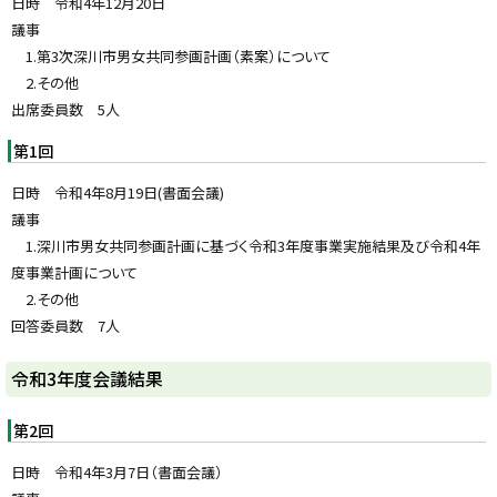
日時 令和4年12月20日
戻
議事
る
1.第3次深川市男女共同参画計画（素案）について
2.その他
出席委員数 5人
第1回
日時 令和4年8月19日(書面会議)
議事
1.深川市男女共同参画計画に基づく令和3年度事業実施結果及び令和4年
度事業計画について
2.その他
回答委員数 7人
ト
令和3年度会議結果
ッ
プ
第2回
に
日時 令和4年3月7日（書面会議）
戻