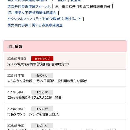
男女共同参画市民フォーラム
深川市男女共同参画市民推進委員会
深川市男女平等参画推進協議会
セクシャルマイノリティ（性的少数者）に関すること
男女共同参画に関する市民意識調査
サ
注目情報
イ
2026年7月31日
ピックアップ
ド
深川市職員採用情報（後期日程・言語聴覚士）
・
2026年8月7日
お知らせ
メ
まちなか交流施設 11月22日開館！一般利用の受付を開始！
ニ
2026年8月6日
お知らせ
ュ
こめッち新米＆そばフェスタ2026 開催
ー
2026年8月6日
お知らせ
市長タウンミーティングを開催しました
2026年8月6日
お知らせ