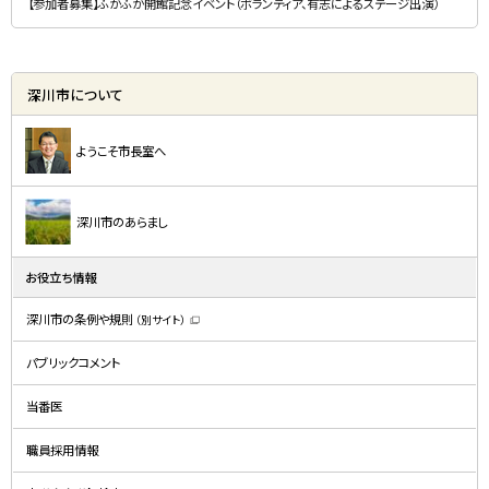
【参加者募集】ふかふか開館記念イベント（ボランティア、有志によるステージ出演）
深川市について
ようこそ市長室へ
深川市のあらまし
お役立ち情報
深川市の条例や規則
（別サイト）
（
新
規
パブリックコメント
ウ
ィ
ン
ド
当番医
ウ
で
開
職員採用情報
き
ま
す
）