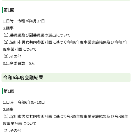
ッ
プ
第1回
に
1.日時 令和7年8月27日
戻
2.議事
る
（1）.委員長及び副委員長の選出について
（2）.深川市男女共同参画計画に基づく令和6年度事業実施結果及び令和7年
度事業計画について
（3）.その他
3.出席委員数 5人
ト
令和6年度会議結果
ッ
プ
第1回
に
1.日時 令和6年9月10日
戻
2.議事
る
（1）.深川市男女共同参画計画に基づく令和5年度事業実施結果及び令和6年
度事業計画について
（2）.その他