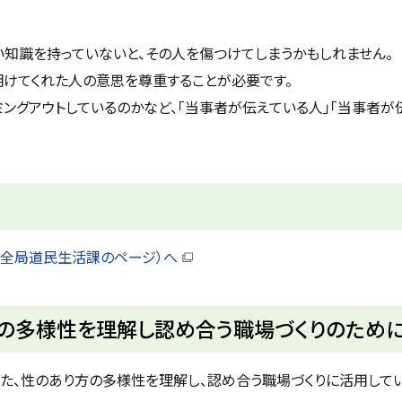
い知識を持っていないと、その人を傷つけてしまうかもしれません。
明けてくれた人の意思を尊重することが必要です。
ングアウトしているのかなど、「当事者が伝えている人」「当事者が
安全局道民生活課のページ）へ
（
新
規
ウ
方の多様性を理解し認め合う職場づくりのため
ィ
ン
ド
ウ
、性のあり方の多様性を理解し、認め合う職場づくりに活用して
で
開