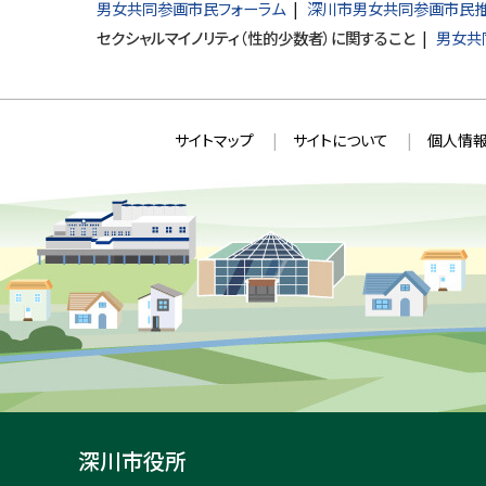
男女共同参画市民フォーラム
深川市男女共同参画市民
セクシャルマイノリティ（性的少数者）に関すること
男女共
本
サ
サイトマップ
サイトについて
個人情報
文
イ
へ
ト
戻
情
る
メ
報
ニ
ュ
ー
へ
戻
る
深川市役所