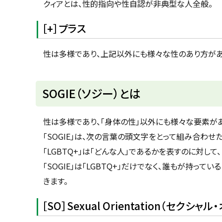
クィアとは、性的指向や性自認が非典型な人全般。
［+］プラス
性は多様であり、上記以外にも様々な性のあり方があ
ト
SOGIE（ソジー）とは
ッ
プ
性は多様であり、「身体の性」以外にも様々な要素があ
に
「SOGIE」は、次の言葉の頭文字をとって組み合わ
戻
「LGBTQ+」は「どんな人」であるかを表すのに対して
る
「SOGIE」は「LGBTQ+」だけでなく、誰もが持っ
きます。
［SO］Sexual Orientation（セクシ