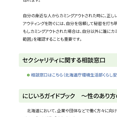
自分の身近な人からカミングアウトされた時に、正し
アウティングを防ぐには、自分を信頼して秘密を打ち
もしカミングアウトされた場合は、自分以外に誰にカミ
範囲」を確認することも重要です。
ト
セクシャリティに関する相談窓口
ッ
プ
相談窓口はこちら（北海道庁環境生活部くらし
に
戻
ト
にじいろガイドブック ～性のあり
る
ッ
プ
北海道において、企業や団体などで働く方々に向けた
に