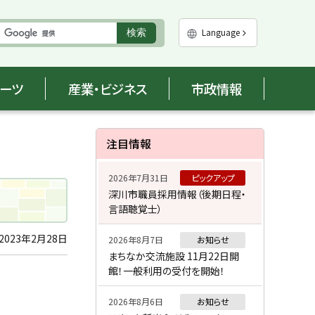
実
Language
検索
行
ポーツ
産業・ビジネス
市政情報
サ
注目情報
イ
2026年7月31日
ピックアップ
ド
深川市職員採用情報（後期日程・
言語聴覚士）
・
メ
2023年2月28日
2026年8月7日
お知らせ
まちなか交流施設 11月22日開
ニ
館！一般利用の受付を開始！
ュ
2026年8月6日
お知らせ