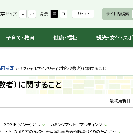
文字サイズ
背景
サイト内検索
大
小
黒
白
リセット
子育て・教育
健康・福祉
観光・文化・ス
共同参画
セクシャルマイノリティ（性的少数者）に関すること
数者）に関すること
最終更新日:
SOGIE（ソジー）とは
カミングアウト／アウティング
ク ～性のあり方の多様性を理解し認め合う職場づくりのために～