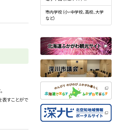
す
開
（
）
き
新
ま
規
市内学校（小・中学校、高校、大学
す
ウ
）
など）
ィ
ン
ド
ウ
で
関
開
き
連
ま
す
サ
）
イ
ト
。
方を表すことがで