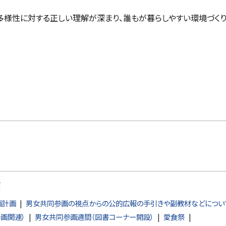
き
ま
様性に対する正しい理解が深まり、誰もが暮らしやすい環境づく
す
）
画
画計画
男女共同参画の視点からの公的広報の手引きや副教材などについ
画関連）
男女共同参画週間（図書コーナー開設）
愛食祭