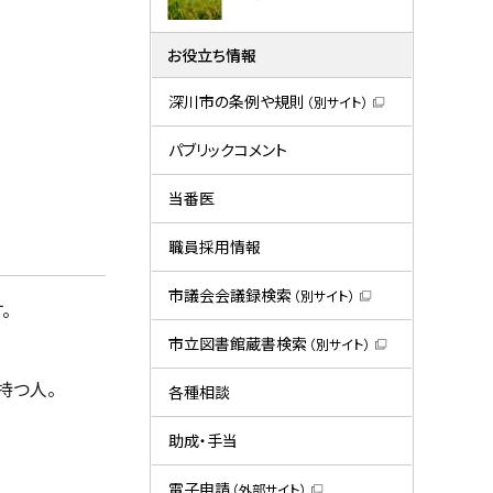
お役立ち情報
深川市の条例や規則
（別サイト）
（
新
規
パブリックコメント
ウ
ィ
ン
当番医
ド
ウ
で
職員採用情報
開
き
ま
市議会会議録検索
（別サイト）
す
。
（
）
新
規
市立図書館蔵書検索
（別サイト）
ウ
（
ィ
新
持つ人。
ン
規
各種相談
ド
ウ
ウ
ィ
で
ン
助成・手当
開
ド
き
ウ
ま
で
電子申請
（外部サイト）