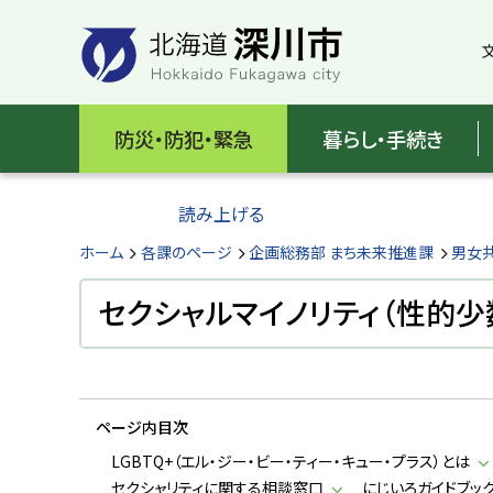
本
本
文
文
へ
へ
メ
戻
北
ニ
る
海
防災・防犯・緊急
暮らし・手続き
ュ
メ
ー
ニ
道
へ
ュ
読み上げる
深
ー
へ
ホーム
各課のページ
企画総務部 まち未来推進課
男女
川
戻
る
セクシャルマイノリティ（性的少
市
ペ
H
ー
o
ジ
k
k
の
a
ページ内目次
ト
i
d
ッ
LGBTQ+（エル・ジー・ビー・ティー・キュー・プラス）とは
o
プ
セクシャリティに関する相談窓口
にじいろガイドブッ
F