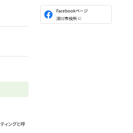
公
Facebookページ
式
深川市役所
S
（
新
N
規
ウ
S
ィ
ン
ド
ウ
で
開
き
ま
す
）
ティングと呼