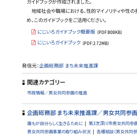
ガイドブックが作成されました。
戻
地域社会や職場における、性的マイノリティや性の多
る
め、このガイドブックをご活用ください。
にじいろガイドブック概要版
（PDF:808KB）
にじいろガイドブック
（PDF:2.72MB）
ト
発信元：
企画総務部 まち未来推進課
ッ
関連カテゴリー
プ
に
市政情報／男女共同参画の推進
戻
る
企画総務部 まち未来推進課／男女共同参
誰もが自分らしく生きるために
第3次深川市男女共同参
男女共同参画事業の取り組み状況
各種相談（男女共同参