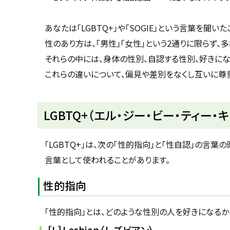
u
へ
k
戻
a
あなたは「LGBTQ+」や「SOGIE」という言葉を聞い
g
る
a
性のあり方は、「男性」「女性」という2通りに限らず、
w
a
それらの中には、身体の性別、自認する性別、好きにな
c
i
これらの違いについて、偏見や差別をなくし互いに尊
t
y
LGBTQ+（エル・ジー・ビー・ティー・
「LGBTQ+」は、次の「性的指向」と「性自認」の言
言葉として使われることがあります。
性的指向
「性的指向」とは、どのような性別の人を好きになるか
［L］Lesbian（レズビアン）