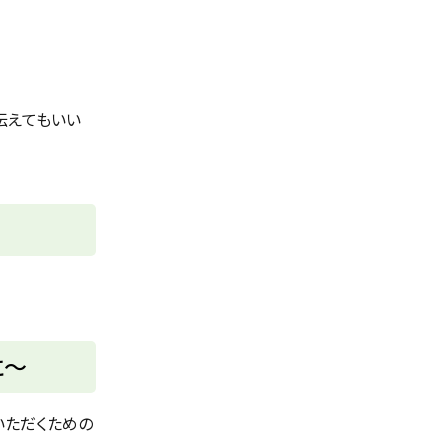
伝えてもいい
に～
いただくための