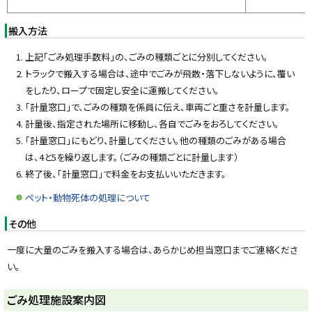
搬入方法
上記「ごみ処理手数料」の、ごみの種類ごとに分別してください。
トラックで搬入する場合は、途中でごみが飛散・落下しないように、覆い
をしたり、ロープで固定し安全に運搬してください。
「計量窓口」で、ごみの種類を係員に伝え、車両ごと重さを計量します。
計量後、指定された場所に移動し、各自でごみをおろしてください。
「計量窓口」にもどり、計量してください。他の種類のごみがある場合
は、4と5を繰り返します。（ごみの種類ごとに計量します）
終了後、「計量窓口」で料金をお支払いいただきます。
ペット・動物死体の処理について
その他
一度に大量のごみを搬入する場合は、あらかじめ担当窓口までご連絡くださ
い。
ト
ごみ処理施設案内図