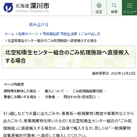
本
文
設定
検索
メニュー
北
へ
海
読み上げる
メ
道
ニ
ホーム
各課のページ
市民福祉部 市民生活課
ごみの出し方
深
ュ
北空知衛生センター組合のごみ処理施設へ直接搬入する場合
川
ー
北空知衛生センター組合のごみ処理施設へ直接搬入
市
へ
する場合
H
o
k
k
最終更新日:
2023年11月22日
a
i
ページ内目次
d
o
建物等を解体した場合
搬入について
ごみ処理施設案内図
F
業者にお願いする場合
対象者
問合わせ先・担当窓口
u
k
a
g
引っ越しなどで大量に出たごみや、事業系一般廃棄物（商店や事業所などから
a
w
出たごみで、産業廃棄物を除いたもの）を北空知衛生センター組合の「ごみ処
a
c
理施設」に直接搬入する場合は、ご自身で搬入するか、若しくは「一般廃棄物
i
収集運搬許可業者」へ委託して搬入してください。
t