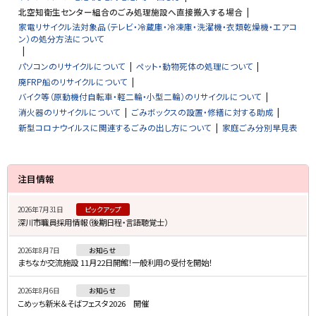
北空知衛生センター組合のごみ処理施設へ直接搬入する場合
家電リサイクル法対象品（テレビ・冷蔵庫・冷凍庫・洗濯機・衣類乾燥機・エアコ
ン）の処分方法について
パソコンのリサイクルについて
ペット・動物死体の処理について
廃FRP船のリサイクルについて
バイク等（原動機付自転車・軽二輪・小型二輪）のリサイクルについて
消火器のリサイクルについて
ごみボックスの設置・修繕に対する助成
新型コロナウイルスに関連するごみの出し方について
家庭ごみ分別早見表
サ
注目情報
イ
2026年7月31日
ピックアップ
ド
深川市職員採用情報（後期日程・言語聴覚士）
・
2026年8月7日
お知らせ
メ
まちなか交流施設 11月22日開館！一般利用の受付を開始！
ニ
2026年8月6日
お知らせ
ュ
こめッち新米＆そばフェスタ2026 開催