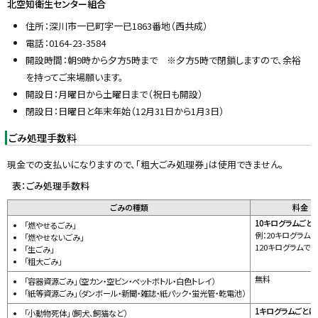
北空知衛生センター組合
戻
住所：深川市一已町字一已1863番地（西共成）
る
電話：0164-23-3584
開設時間：朝9時から夕方5時まで ※夕方5時で閉鎖しますので、余裕
を持ってご来場願います。
開設日：月曜日から土曜日まで（祝日も開設）
閉設日：日曜日と年末年始（12月31日から1月3日）
ごみ処理手数料
現金での支払いになりますので、「粗大ごみ処理券」は使用できません。
表：ごみ処理手数料
ごみの種類
料金
10キログラムごとに
「燃やせるごみ」
例：20キログラムで
「燃やせないごみ」
120キログラムでは1
「生ごみ」
「粗大ごみ」
無料
「容器資源ごみ」（空カン・空ビン・ペットボトル・白色トレイ）
「紙等資源ごみ」（ダンボール・新聞・雑誌・紙パック・蛍光管・乾電池）
1キログラムごとに1
「小動物死体」（飼犬、飼猫など）