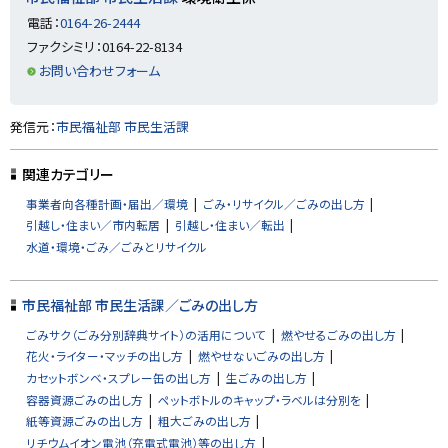
に
電話：
0164-26-2444
戻
ファクシミリ：0164-22-8134
る
お問い合わせフォーム
ト
発信元：
市民福祉部 市民生活課
ッ
プ
関連カテゴリー
に
事業者向各種計画・届出／環境
ごみ・リサイクル／ごみの出し方
戻
引越し・住まい／市内転居
引越し・住まい／転出
る
水道・環境・ごみ／ごみとリサイクル
市民福祉部 市民生活課／ごみの出し方
ごみサク（ごみ分別辞典サイト）の活用について
燃やせるごみの出し方
花火・ライター・マッチの出し方
燃やせないごみの出し方
カセットボンベ・スプレー缶の出し方
生ごみの出し方
容器資源ごみの出し方
ペットボトルのキャップ・ラベルは分別を
紙等資源ごみの出し方
粗大ごみの出し方
リチウムイオン電池（充電式電池）等の出し方