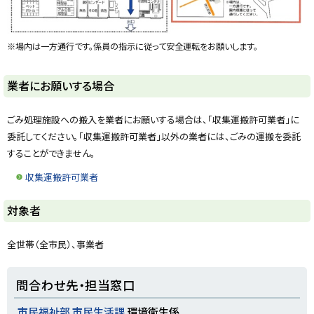
※場内は一方通行です。係員の指示に従って安全運転をお願いします。
ト
業者にお願いする場合
ッ
プ
ごみ処理施設への搬入を業者にお願いする場合は、「収集運搬許可業者」に
に
委託してください。「収集運搬許可業者」以外の業者には、ごみの運搬を委託
戻
することができません。
る
収集運搬許可業者
ト
対象者
ッ
プ
全世帯（全市民）、事業者
に
戻
ト
問合わせ先・担当窓口
る
ッ
プ
市民福祉部 市民生活課
環境衛生係