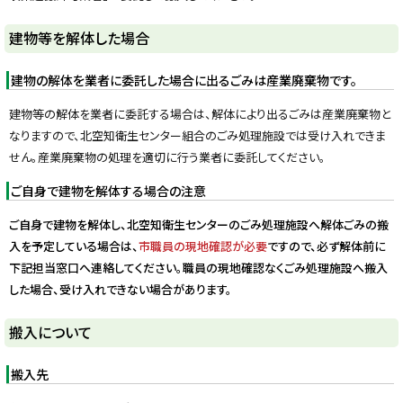
y
建物等を解体した場合
建物の解体を業者に委託した場合に出るごみは産業廃棄物です。
建物等の解体を業者に委託する場合は、解体により出るごみは産業廃棄物と
なりますので、北空知衛生センター組合のごみ処理施設では受け入れできま
せん。産業廃棄物の処理を適切に行う業者に委託してください。
ご自身で建物を解体する場合の注意
ご自身で建物を解体し、北空知衛生センターのごみ処理施設へ解体ごみの搬
入を予定している場合は、
市職員の現地確認が必要
ですので、必ず解体前に
下記担当窓口へ連絡してください。職員の現地確認なくごみ処理施設へ搬入
した場合、受け入れできない場合があります。
ト
搬入について
ッ
プ
搬入先
に