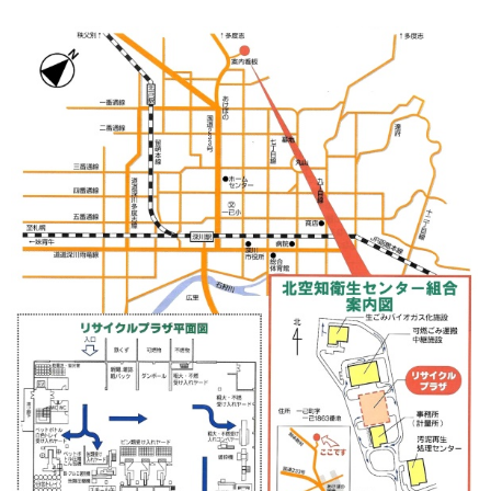
ッ
プ
に
戻
る