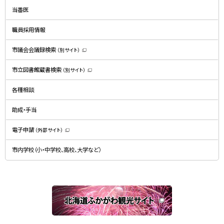
ン
ド
当番医
ウ
で
開
職員採用情報
き
ま
す
）
市議会会議録検索
（別サイト）
（
新
規
市立図書館蔵書検索
（別サイト）
ウ
（
ィ
新
ン
規
ド
各種相談
ウ
ウ
ィ
で
ン
開
ド
助成・手当
き
ウ
ま
で
す
開
）
電子申請
（外部サイト）
き
（
ま
新
す
規
）
市内学校（小・中学校、高校、大学など）
ウ
ィ
ン
ド
ウ
で
関
開
き
連
ま
す
サ
）
イ
ト