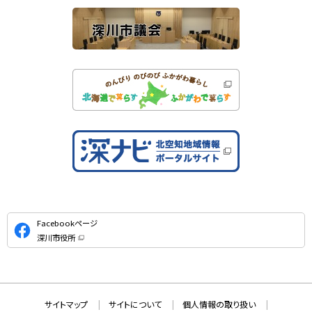
公
Facebookページ
式
深川市役所
S
（
新
N
規
ウ
S
ィ
ン
ド
本
ウ
サ
サイトマップ
サイトについて
個人情報の取り扱い
で
文