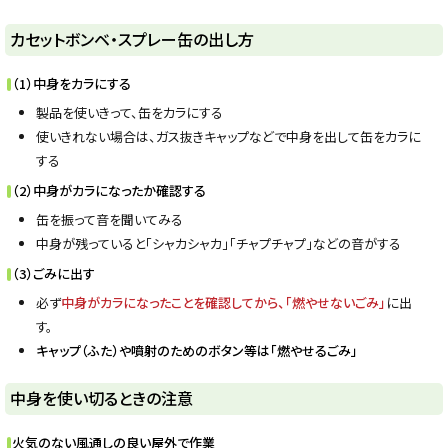
y
カセットボンベ・スプレー缶の出し方
（1）中身をカラにする
製品を使いきって、缶をカラにする
使いきれない場合は、ガス抜きキャップなどで中身を出して缶をカラに
する
（2）中身がカラになったか確認する
缶を振って音を聞いてみる
中身が残っていると「シャカシャカ」「チャプチャプ」などの音がする
（3）ごみに出す
必ず
中身がカラになったことを確認してから、
「燃やせないごみ」
に出
す。
キャップ（ふた）や噴射のためのボタン等は「燃やせるごみ」
ト
中身を使い切るときの注意
ッ
プ
火気のない風通しの良い屋外で作業