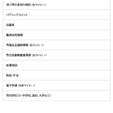
深川市の条例や規則
（別サイト）
（
新
規
パブリックコメント
ウ
ィ
ン
ド
当番医
ウ
で
開
職員採用情報
き
ま
す
）
市議会会議録検索
（別サイト）
（
新
規
市立図書館蔵書検索
（別サイト）
ウ
（
ィ
新
ン
規
ド
各種相談
ウ
ウ
ィ
で
ン
開
ド
助成・手当
き
ウ
ま
で
す
開
）
電子申請
（外部サイト）
き
（
ま
新
す
規
）
市内学校（小・中学校、高校、大学など）
ウ
ィ
ン
ド
ウ
で