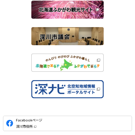
関
開
き
連
ま
す
サ
）
イ
ト
公
Facebookページ
式
深川市役所
S
（
新