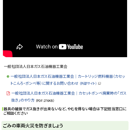
開
ン
き
ド
ま
ウ
す
で
）
開
き
ま
す
）
一般社団法人日本ガス石油機器工業会
一般社団法人日本ガス石油機器工業会│カートリッジ燃料機器（カセッ
トこんろ・ボンベ等）に関するお問い合わせ
（外部サイト）
（
新
一般社団法人日本ガス石油機器工業会│カセットボンベ廃棄時の「ガス
規
ウ
抜き」のやり方
（PDF:276KB）
ィ
ン
器具の破損でガス抜きが出来ないなど、やむを得ない場合は下記担当窓口に
ド
ご相談ください
ウ
で
開
ト
ごみの車両火災を防ぎましょう
き
ま