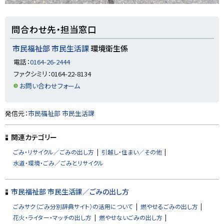
ト
問合わせ先・担当窓口
ッ
プ
市民福祉部 市民生活課
環境衛生係
に
電話：
0164-26-2444
戻
ファクシミリ：0164-22-8134
る
お問い合わせフォーム
ト
発信元：
市民福祉部 市民生活課
ッ
プ
関連カテゴリー
に
ごみ・リサイクル／ごみの出し方
引越し・住まい／その他
戻
水道・環境・ごみ／ごみとリサイクル
る
市民福祉部 市民生活課／ごみの出し方
ごみサク（ごみ分別辞典サイト）の活用について
燃やせるごみの出し方
花火・ライター・マッチの出し方
燃やせないごみの出し方