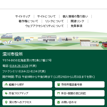
N
規
ウ
S
ィ
ン
ド
本
ウ
サ
サイトマップ
サイトについて
個人情報の取り扱い
で
文
開
イ
著作権について
リンクについて
関連リンク
へ
き
ト
ま
ウェブアクセシビリティについて
免責事項
戻
す
情
）
る
メ
報
ニ
ュ
ー
へ
深川市役所
戻
住
〒074-8650
北海道深川市2条17番17号
る
所
電話：
0164-26-2228
(代表)
：
ファクシミリ：0164-22-8134 (代表)
開庁時間：平日 午前9時から午後5時まで (12月29日から1月3日までを除く)
組織から探す
市役所電話番号表
庁舎フロアマップ
休日・夜間の窓口対応
深川市へのアクセス
お問い合わせ