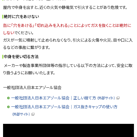
に
屋内で中身を出すと、近くの火気や静電気で引火することがあり危険です。
戻
絶対に穴をあけない
る
缶に「穴をあける」「切れ込みを入れる」ことによってガスを抜くことは絶対に
しない
でください。
ガスが一気に噴射して止められなくなり、引火による火傷や火災、目や口に入
るなどの事故に繋がります。
中身を使い切る方法
メーカーや製造事業所団体等の指示している以下の方法によって、安全に取
り扱うようにお願いいたします。
一般社団法人日本エアゾール協会
一般社団法人日本エアゾール協会│正しい捨て方
（外部サイト）
（
新
一般社団法人日本エアゾール協会│ガス抜きキャップの使い方
規
ウ
（外部サイト）
ィ
（
ン
新
ド
規
ウ
ウ
で
ィ