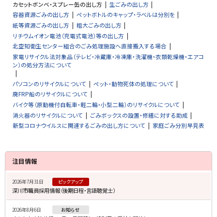
カセットボンベ・スプレー缶の出し方
生ごみの出し方
容器資源ごみの出し方
ペットボトルのキャップ・ラベルは分別を
紙等資源ごみの出し方
粗大ごみの出し方
リチウムイオン電池（充電式電池）等の出し方
北空知衛生センター組合のごみ処理施設へ直接搬入する場合
家電リサイクル法対象品（テレビ・冷蔵庫・冷凍庫・洗濯機・衣類乾燥機・エアコ
ン）の処分方法について
パソコンのリサイクルについて
ペット・動物死体の処理について
廃FRP船のリサイクルについて
バイク等（原動機付自転車・軽二輪・小型二輪）のリサイクルについて
消火器のリサイクルについて
ごみボックスの設置・修繕に対する助成
新型コロナウイルスに関連するごみの出し方について
家庭ごみ分別早見表
サ
注目情報
イ
2026年7月31日
ピックアップ
ド
深川市職員採用情報（後期日程・言語聴覚士）
・
2026年8月6日
お知らせ
メ