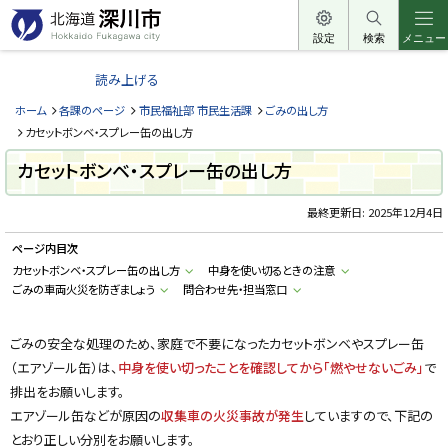
本
文
設定
検索
メニュー
北
へ
海
読み上げる
メ
道
ニ
ホーム
各課のページ
市民福祉部 市民生活課
ごみの出し方
深
ュ
カセットボンベ・スプレー缶の出し方
川
ー
カセットボンベ・スプレー缶の出し方
市
へ
H
o
最終更新日:
2025年12月4日
k
k
ページ内目次
a
i
カセットボンベ・スプレー缶の出し方
中身を使い切るときの注意
d
ごみの車両火災を防ぎましょう
問合わせ先・担当窓口
o
F
u
k
ごみの安全な処理のため、家庭で不要になったカセットボンベやスプレー缶
a
g
（エアゾール缶）は、
中身を使い切ったことを確認してから「燃やせないごみ」
で
a
w
排出をお願いします。
a
エアゾール缶などが原因の
収集車の火災事故が発生
していますので、下記の
c
i
とおり正しい分別をお願いします。
t