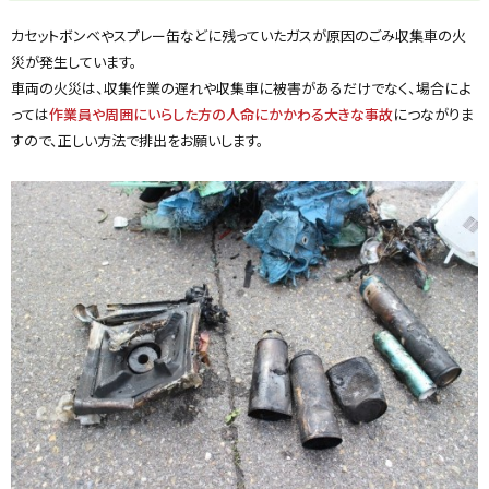
ッ
す
）
プ
カセットボンベやスプレー缶などに残っていたガスが原因のごみ収集車の火
に
災が発生しています。
戻
車両の火災は、収集作業の遅れや収集車に被害があるだけでなく、場合によ
る
っては
作業員や周囲にいらした方の人命にかかわる大きな事故
につながりま
すので、正しい方法で排出をお願いします。