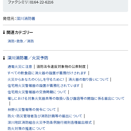
ファクシミリ：0164-22-6216
ト
発信元：
深川消防署
ッ
プ
関連カテゴリー
に
消防・救急／消防
戻
る
深川消防署／火災予防
通電火災に注意
消防法令違反対象物の公表制度
すべての飲食店に消火器の設置が義務付けされます
火災からあなたのくらしを守るために!
消火器の取り扱いについて
住宅用火災警報器の設置が義務化されています
住宅用火災警報器の交換時期について
催しにおける対象火気器具等の取扱い及び露店等の開設に係る届出について
林野火災警報等の発令について
防火・防災管理者及び消防計画等の届出について
深川地区消防組合火災予防条例施行規則各種届出様式
防火対策の推進について