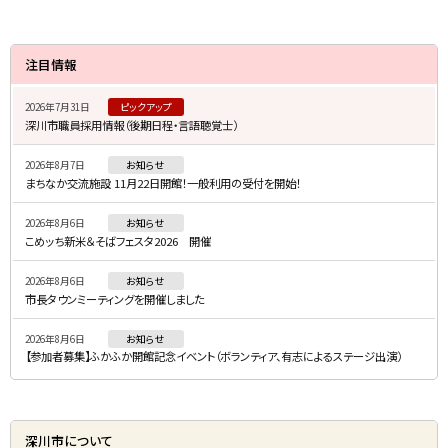
サ
注目情報
イ
2026年7月31日
ピックアップ
ド
深川市職員採用情報（後期日程・言語聴覚士）
・
2026年8月7日
お知らせ
メ
まちなか交流施設 11月22日開館！一般利用の受付を開始！
ニ
2026年8月6日
お知らせ
ュ
こめッち新米＆そばフェスタ2026 開催
ー
2026年8月6日
お知らせ
市長タウンミーティングを開催しました
2026年8月6日
お知らせ
【参加者募集】ふかふか開館記念イベント（ボランティア、有志によるステージ出演）
深川市について