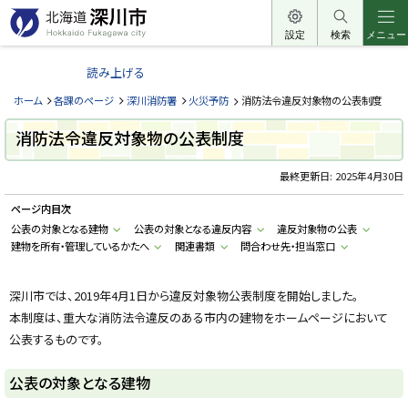
本
文
設定
検索
メニュー
北
へ
海
読み上げる
メ
道
ニ
ホーム
各課のページ
深川消防署
火災予防
消防法令違反対象物の公表制度
深
ュ
川
消防法令違反対象物の公表制度
ー
市
へ
最終更新日:
2025年4月30日
H
o
k
ページ内目次
k
a
公表の対象となる建物
公表の対象となる違反内容
違反対象物の公表
i
建物を所有・管理しているかたへ
関連書類
問合わせ先・担当窓口
d
o
F
u
深川市では、2019年4月1日から違反対象物公表制度を開始しました。
k
a
本制度は、重大な消防法令違反のある市内の建物をホームページにおいて
g
公表するものです。
a
w
a
公表の対象となる建物
c
i
t