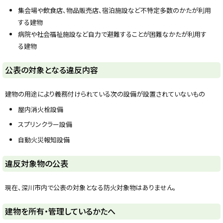
y
集会場や飲食店、物品販売店、宿泊施設など不特定多数のかたが利用
する建物
病院や社会福祉施設など自力で避難することが困難なかたが利用す
る建物
ト
公表の対象となる違反内容
ッ
プ
建物の用途により義務付けられている次の設備が設置されていないもの
に
屋内消火栓設備
戻
スプリンクラー設備
る
自動火災報知設備
ト
違反対象物の公表
ッ
プ
現在、深川市内で公表の対象となる防火対象物はありません。
に
戻
ト
建物を所有・管理しているかたへ
る
ッ