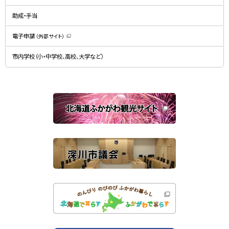
ィ
で
ン
開
ド
助成・手当
き
ウ
ま
で
す
開
）
電子申請
（外部サイト）
き
（
ま
新
す
規
）
市内学校（小・中学校、高校、大学など）
ウ
ィ
ン
ド
ウ
で
関
開
き
連
ま
す
サ
）
イ
ト