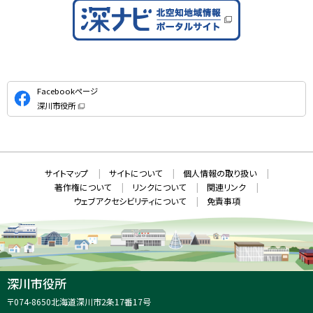
公
Facebookページ
式
深川市役所
S
（
新
N
規
ウ
S
ィ
ン
ド
本
ウ
サ
サイトマップ
サイトについて
個人情報の取り扱い
で
文
開
イ
著作権について
リンクについて
関連リンク
へ
き
ト
ま
ウェブアクセシビリティについて
免責事項
戻
す
情
）
る
メ
報
ニ
ュ
ー
へ
深川市役所
戻
住
〒074-8650
北海道深川市2条17番17号
る