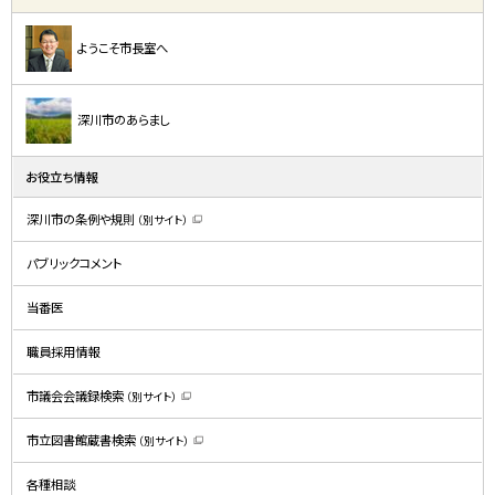
ようこそ市長室へ
深川市のあらまし
お役立ち情報
深川市の条例や規則
（別サイト）
（
新
規
パブリックコメント
ウ
ィ
ン
ド
当番医
ウ
で
開
職員採用情報
き
ま
す
）
市議会会議録検索
（別サイト）
（
新
規
市立図書館蔵書検索
（別サイト）
ウ
（
ィ
新
ン
規
ド
各種相談
ウ
ウ