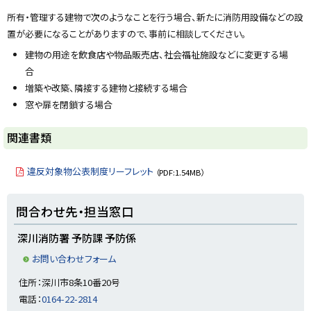
プ
所有・管理する建物で次のようなことを行う場合、新たに消防用設備などの設
に
置が必要になることがありますので、事前に相談してください。
戻
建物の用途を飲食店や物品販売店、社会福祉施設などに変更する場
る
合
増築や改築、隣接する建物と接続する場合
窓や扉を閉鎖する場合
ト
関連書類
ッ
プ
違反対象物公表制度リーフレット
（PDF:1.54MB）
に
戻
ト
問合わせ先・担当窓口
る
ッ
プ
深川消防署 予防課 予防係
に
お問い合わせフォーム
戻
住所：深川市8条10番20号
る
電話：
0164-22-2814