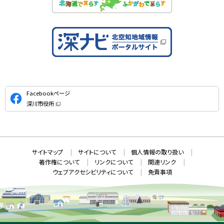
公
Facebookページ
式
深川市役所
S
（
新
N
規
ウ
S
ィ
ン
ド
本
ウ
サ
サイトマップ
サイトについて
個人情報の取り扱い
で
文
開
イ
著作権について
リンクについて
関連リンク
へ
き
ト
ま
ウェブアクセシビリティについて
免責事項
戻
す
情
）
る
メ
報
ニ
ュ
ー