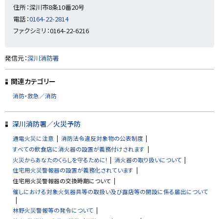
住所：深川市8条10番20号
る
電話：
0164-22-2814
ファクシミリ：0164-22-6216
ト
発信元：
深川消防署
ッ
プ
関連カテゴリー
に
消防・救急／消防
戻
る
深川消防署／火災予防
通電火災に注意
消防法令違反対象物の公表制度
すべての飲食店に消火器の設置が義務付けされます
火災からあなたのくらしを守るために!
消火器の取り扱いについて
住宅用火災警報器の設置が義務化されています
住宅用火災警報器の交換時期について
催しにおける対象火気器具等の取扱い及び露店等の開設に係る届出について
林野火災警報等の発令について