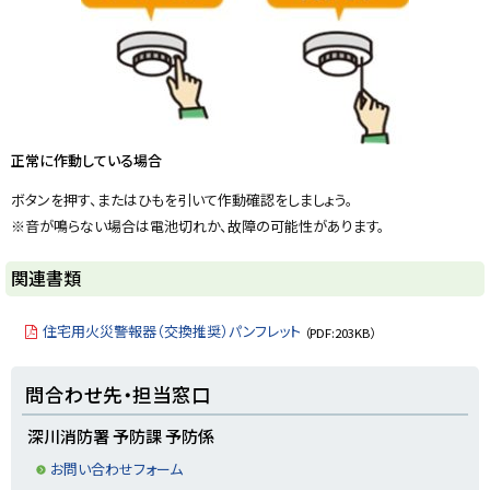
正常に作動している場合
ボタンを押す、またはひもを引いて作動確認をしましょう。
※音が鳴らない場合は電池切れか、故障の可能性があります。
ト
関連書類
ッ
プ
住宅用火災警報器（交換推奨）パンフレット
（PDF:203KB）
に
戻
ト
問合わせ先・担当窓口
る
ッ
プ
深川消防署 予防課 予防係
に
お問い合わせフォーム
戻