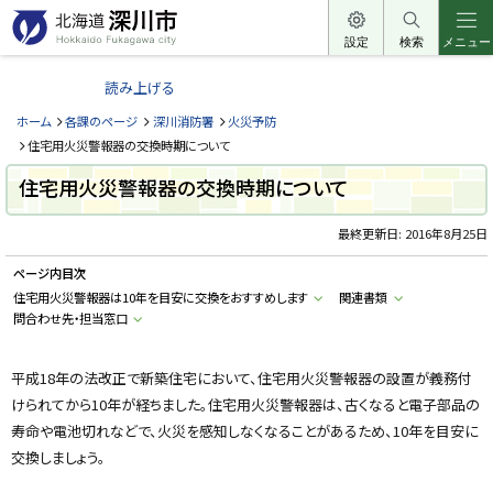
本
文
設定
検索
メニュー
北
へ
海
読み上げる
メ
道
ニ
ホーム
各課のページ
深川消防署
火災予防
深
ュ
住宅用火災警報器の交換時期について
川
ー
住宅用火災警報器の交換時期について
市
へ
H
o
最終更新日:
2016年8月25日
k
k
ページ内目次
a
i
住宅用火災警報器は10年を目安に交換をおすすめします
関連書類
d
問合わせ先・担当窓口
o
F
u
k
平成18年の法改正で新築住宅において、住宅用火災警報器の設置が義務付
a
g
けられてから10年が経ちました。住宅用火災警報器は、古くなると電子部品の
a
w
寿命や電池切れなどで、火災を感知しなくなることがあるため、10年を目安に
a
交換しましょう。
c
i
t