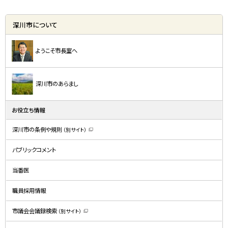
深川市について
ようこそ市長室へ
深川市のあらまし
お役立ち情報
深川市の条例や規則
（別サイト）
（
新
規
パブリックコメント
ウ
ィ
ン
ド
当番医
ウ
で
開
職員採用情報
き
ま
す
）
市議会会議録検索
（別サイト）
（
新
規