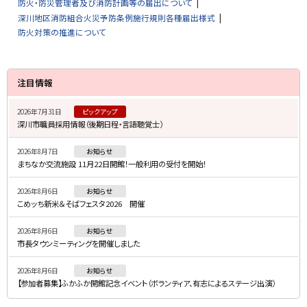
防火・防災管理者及び消防計画等の届出について
深川地区消防組合火災予防条例施行規則各種届出様式
防火対策の推進について
サ
注目情報
イ
2026年7月31日
ピックアップ
ド
深川市職員採用情報（後期日程・言語聴覚士）
・
2026年8月7日
お知らせ
メ
まちなか交流施設 11月22日開館！一般利用の受付を開始！
ニ
2026年8月6日
お知らせ
ュ
こめッち新米＆そばフェスタ2026 開催
ー
2026年8月6日
お知らせ
市長タウンミーティングを開催しました
2026年8月6日
お知らせ
【参加者募集】ふかふか開館記念イベント（ボランティア、有志によるステージ出演）