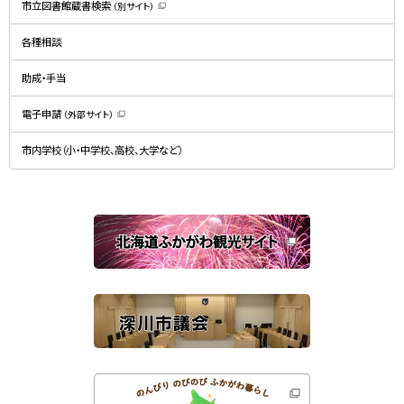
市立図書館蔵書検索
（別サイト）
ウ
（
ィ
新
ン
規
ド
各種相談
ウ
ウ
ィ
で
ン
開
ド
助成・手当
き
ウ
ま
で
す
開
）
電子申請
（外部サイト）
き
（
ま
新
す
規
）
市内学校（小・中学校、高校、大学など）
ウ
ィ
ン
ド
ウ
で
関
開
き
連
ま
す
サ
）
イ
ト