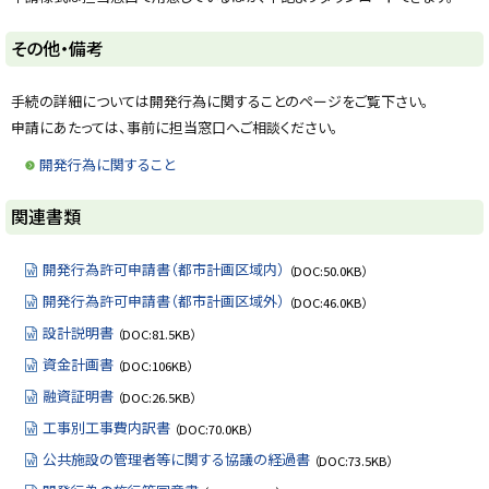
y
ト
その他・備考
ッ
プ
手続の詳細については開発行為に関することのページをご覧下さい。
に
申請にあたっては、事前に担当窓口へご相談ください。
戻
開発行為に関すること
る
ト
関連書類
ッ
プ
開発行為許可申請書（都市計画区域内）
（DOC:50.0KB）
に
開発行為許可申請書（都市計画区域外）
（DOC:46.0KB）
戻
設計説明書
（DOC:81.5KB）
る
資金計画書
（DOC:106KB）
融資証明書
（DOC:26.5KB）
工事別工事費内訳書
（DOC:70.0KB）
公共施設の管理者等に関する協議の経過書
（DOC:73.5KB）