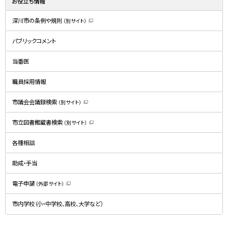
お役立ち情報
深川市の条例や規則
（別サイト）
（
新
規
パブリックコメント
ウ
ィ
ン
ド
当番医
ウ
で
開
職員採用情報
き
ま
す
）
市議会会議録検索
（別サイト）
（
新
規
市立図書館蔵書検索
（別サイト）
ウ
（
ィ
新
ン
規
ド
各種相談
ウ
ウ
ィ
で
ン
開
ド
助成・手当
き
ウ
ま
で
す
開
）
電子申請
（外部サイト）
き
（
ま
新
す
規
）
市内学校（小・中学校、高校、大学など）
ウ
ィ
ン
ド