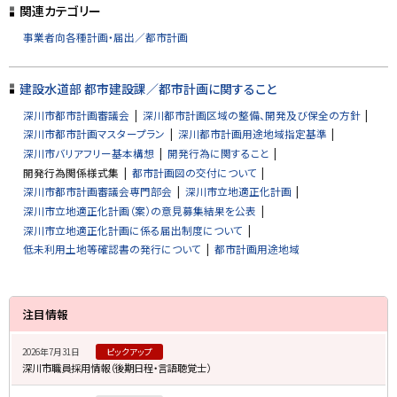
プ
関連カテゴリー
に
事業者向各種計画・届出／都市計画
戻
る
建設水道部 都市建設課／都市計画に関すること
深川市都市計画審議会
深川都市計画区域の整備、開発及び保全の方針
深川市都市計画マスタープラン
深川都市計画用途地域指定基準
深川市バリアフリー基本構想
開発行為に関すること
開発行為関係様式集
都市計画図の交付について
深川市都市計画審議会専門部会
深川市立地適正化計画
深川市立地適正化計画（案）の意見募集結果を公表
深川市立地適正化計画に係る届出制度について
低未利用土地等確認書の発行について
都市計画用途地域
サ
注目情報
イ
2026年7月31日
ピックアップ
ド
深川市職員採用情報（後期日程・言語聴覚士）
・