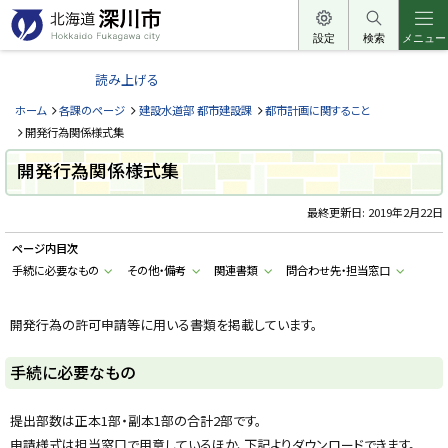
本
文
設定
検索
メニュー
北
へ
海
読み上げる
メ
道
ニ
ホーム
各課のページ
建設水道部 都市建設課
都市計画に関すること
深
ュ
開発行為関係様式集
川
ー
開発行為関係様式集
市
へ
H
o
最終更新日:
2019年2月22日
k
k
ページ内目次
a
i
手続に必要なもの
その他・備考
関連書類
問合わせ先・担当窓口
d
o
F
u
開発行為の許可申請等に用いる書類を掲載しています。
k
a
g
手続に必要なもの
a
w
a
c
提出部数は正本1部・副本1部の合計2部です。
i
申請様式は担当窓口で用意しているほか、下記よりダウンロードできます。
t