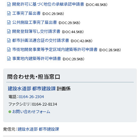
開発許可に基づく地位の承継承認申請書
（DOC:48.5KB）
工事完了届出書
（DOC:29.5KB）
公共施設工事完了届出書
（DOC:29.5KB）
開発登録簿写し交付請求書
（DOC:44.5KB）
都市計画法適合証の交付請求書
（DOC:42.0KB）
市街地開発事業等予定区域内建築等許可申請書
（DOC:28.5KB）
事業地内建築等許可申請書
（DOC:29.5KB）
ト
問合わせ先・担当窓口
ッ
プ
建設水道部 都市建設課
計画係
に
電話：
0164-26-2304
戻
ファクシミリ：0164-22-8134
る
お問い合わせフォーム
ト
発信元：
建設水道部 都市建設課
ッ