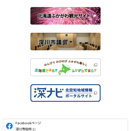
ウ
で
関
開
き
連
ま
す
サ
）
イ
ト
公
Facebookページ
式
深川市役所