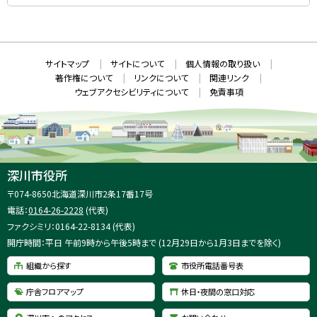
S
（
新
N
規
ウ
S
ィ
ン
ド
本
ウ
サ
サイトマップ
サイトについて
個人情報の取り扱い
で
文
開
イ
著作権について
リンクについて
関連リンク
へ
き
ト
ま
ウェブアクセシビリティについて
免責事項
戻
す
情
）
る
メ
報
ニ
ュ
ー
へ
深川市役所
戻
住
〒074-8650
北海道深川市2条17番17号
る
所
電話：
0164-26-2228
(代表)
：
ファクシミリ：0164-22-8134 (代表)
開庁時間：平日 午前9時から午後5時まで (12月29日から1月3日までを除く)
組織から探す
市役所電話番号表
庁舎フロアマップ
休日・夜間の窓口対応