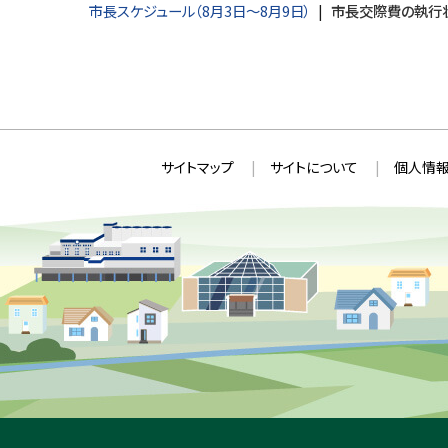
市長スケジュール（8月3日～8月9日）
市長交際費の執行
本
サ
サイトマップ
サイトについて
個人情報
文
イ
へ
ト
戻
情
る
メ
報
ニ
ュ
ー
へ
戻
る