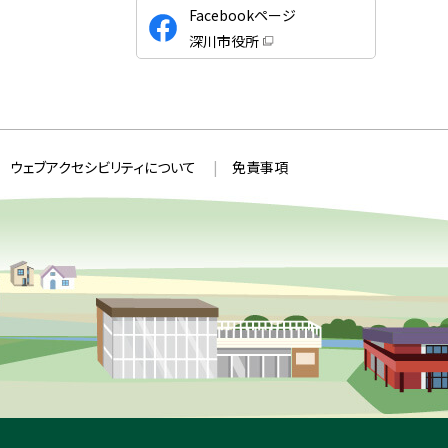
公
Facebookページ
式
深川市役所
S
（
新
N
規
ウ
S
ィ
ン
ド
ウ
ウェブアクセシビリティについて
免責事項
で
開
き
ま
す
）