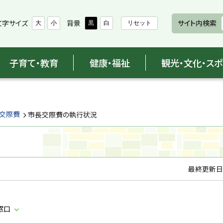
文字サイズ
背景
サイト内検索
大
小
黒
白
リセット
子育て・教育
健康・福祉
観光・文化・ス
と交際費
市長交際費の執行状況
最終更新日
窓口