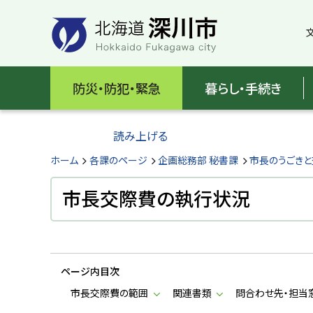
本
本
文
文
へ
へ
メ
戻
北
ニ
る
海
防災・防犯・緊急
暮らし・手続き
ュ
メ
ー
ニ
道
へ
ュ
読み上げる
深
ー
へ
ホーム
各課のページ
企画総務部 秘書課
市長のうごき
川
戻
る
市長交際費の執行状況
市
ペ
H
ー
o
ジ
k
k
の
a
ページ内目次
ト
i
d
ッ
市長交際費の範囲
関連書類
問合わせ先・担当
o
プ
F