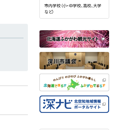
新
ま
規
市内学校（小・中学校、高校、大学
す
ウ
）
など）
ィ
ン
ド
ウ
で
関
開
き
連
ま
す
サ
）
イ
ト