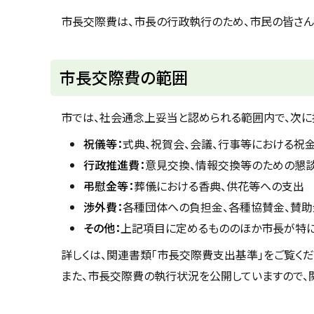
u
へ
k
市長交際費は、市長の行政執行のため、市民の皆さん
戻
a
g
る
a
w
市長交際費の範囲
a
c
i
t
市では、社会通念上妥当と認められる範囲内で、次に
y
祝儀等：
式典、祝賀会、会議、行事等における祝
行政推進費：
意見交換、情報交換等のための懇
弔慰金等：
葬儀における香典、供花等への支出
渉外費：
各種団体への負担金、各種協賛金、賛
その他：
上記項目に定めるもののほか市長が特
詳しくは、関連書類「市長交際費支出基準」をご覧くだ
また、市長交際費の執行状況を公開していますので、