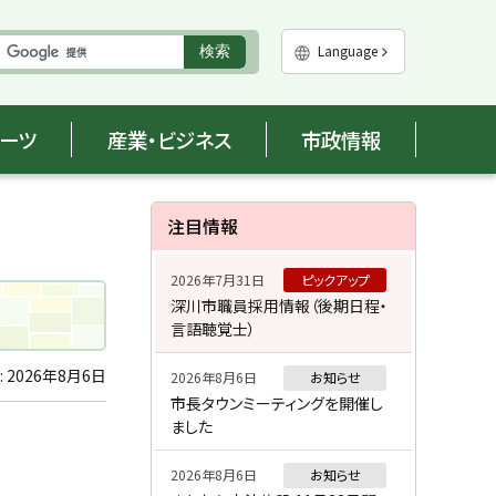
実
Language
検索
行
ポーツ
産業・ビジネス
市政情報
サ
注目情報
イ
2026年7月31日
ピックアップ
ド
深川市職員採用情報（後期日程・
言語聴覚士）
・
メ
:
2026年8月6日
2026年8月6日
お知らせ
市長タウンミーティングを開催し
ニ
ました
ュ
2026年8月6日
お知らせ