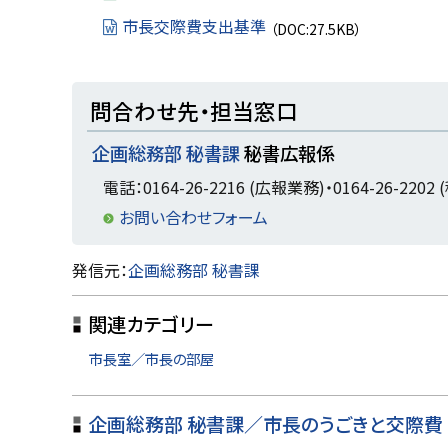
市長交際費支出基準
（DOC:27.5KB）
ト
問合わせ先・担当窓口
ッ
企画総務部 秘書課
秘書広報係
プ
に
電話：0164-26-2216 (広報業務)・0164-26-2202
戻
お問い合わせフォーム
る
ト
発信元：
企画総務部 秘書課
ッ
関連カテゴリー
プ
に
市長室／市長の部屋
戻
る
企画総務部 秘書課／市長のうごきと交際費