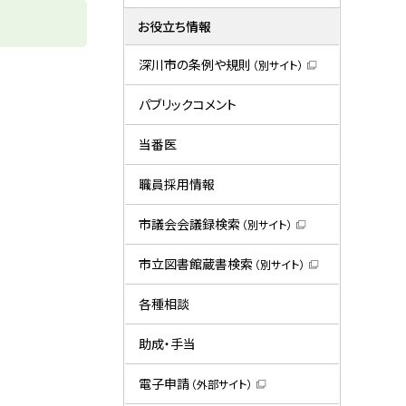
お役立ち情報
深川市の条例や規則
（別サイト）
（
新
規
パブリックコメント
ウ
ィ
ン
当番医
ド
ウ
で
職員採用情報
開
き
ま
市議会会議録検索
（別サイト）
す
（
）
新
規
市立図書館蔵書検索
（別サイト）
ウ
（
ィ
新
ン
規
各種相談
ド
ウ
ウ
ィ
で
ン
助成・手当
開
ド
き
ウ
ま
で
電子申請
（外部サイト）
す
開
（
）
き