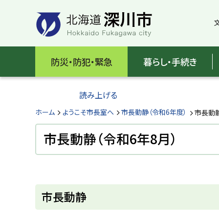
本
本
文
文
へ
へ
メ
戻
北
ニ
る
海
防災・防犯・緊急
暮らし・手続き
ュ
メ
ー
ニ
道
へ
ュ
読み上げる
深
ー
へ
ホーム
ようこそ市長室へ
市長動静（令和6年度）
市長動静
川
戻
る
市長動静（令和6年8月）
市
ペ
H
ー
o
ジ
k
k
ペ
の
a
ー
ト
i
市長動静
ジ
d
ッ
o
内
プ
F