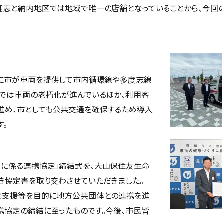
度志と納内地区では地域で唯一の店舗となっていることから、今回
）に市が車両を提供して市内循環線や多度志線
社では車両の老朽化が進んでいるほか、利用客
進め、市としても公共交通を確保するため導入
す。
りに係る連携協定」締結式を、大山保住友生命
き協定書を取り交わさせていただきました。
化支援等を目的に地方公共団体との連携を進
携協定の締結に至ったものです。今後、市民皆