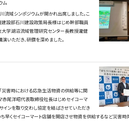
ウム
川流域シンポジウムが開かれ出席しました。こ
道建設部石川建設政策局長様はじめ幹部職員
県立大学湖沼流域管理研究センター長教授瀧健
講演いただき、研鑽を深めました。
」と「災害時における応急生活物資の供給等に関
コマ赤尾洋昭代表取締役社長はじめセイコーマ
サインを取り交わし協定を結ばさせていただき
いち早くセイコーマート店舗を開店させ物資を供給するなど災害時