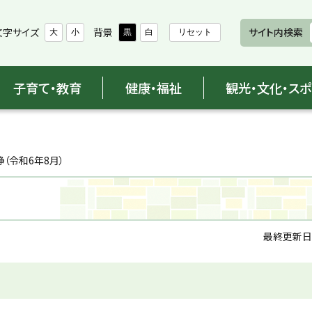
文字サイズ
背景
サイト内検索
大
小
黒
白
リセット
子育て・教育
健康・福祉
観光・文化・ス
（令和6年8月）
最終更新日