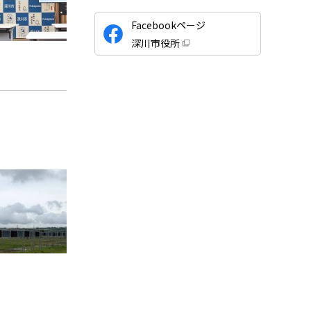
公
Facebookページ
式
深川市役所
S
（
新
N
規
ウ
S
ィ
ン
ド
ウ
で
開
き
ま
す
）