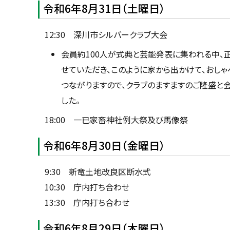
目
u
令和6年8月31日（土曜日）
へ
次
k
戻
a
市
g
る
12:30 深川市シルバークラブ大会
a
長
w
動
会員約100人が式典と芸能発表に集われる中、
a
静
c
せていただき、このように家から出かけて、おし
i
t
つながりますので、クラブのますますのご隆盛と
y
した。
18:00 一已家畜神社例大祭及び馬像祭
令和6年8月30日（金曜日）
9:30 新竜土地改良区断水式
10:30 庁内打ち合わせ
13:30 庁内打ち合わせ
令和6年8月29日（木曜日）