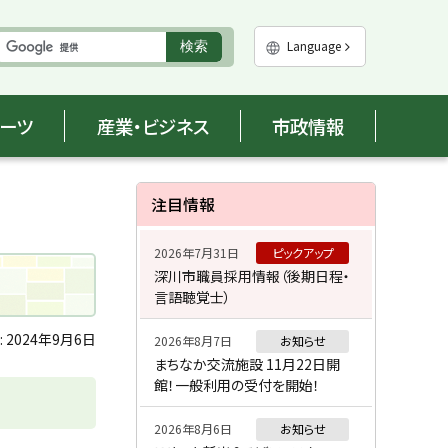
実
Language
検索
行
ポーツ
産業・ビジネス
市政情報
サ
注目情報
イ
2026年7月31日
ピックアップ
ド
深川市職員採用情報（後期日程・
言語聴覚士）
・
メ
:
2024年9月6日
2026年8月7日
お知らせ
まちなか交流施設 11月22日開
ニ
館！一般利用の受付を開始！
ュ
2026年8月6日
お知らせ