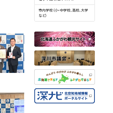
す
開
（
）
き
新
ま
規
市内学校（小・中学校、高校、大学
す
ウ
）
など）
ィ
ン
ド
ウ
で
関
開
き
連
ま
す
サ
）
イ
ト