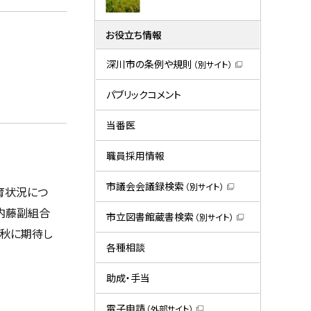
お役立ち情報
深川市の条例や規則
（別サイト）
（
新
規
パブリックコメント
ウ
ィ
ン
当番医
ド
ウ
で
職員採用情報
開
き
ま
市議会会議録検索
（別サイト）
育状況につ
す
（
）
新
内藤副組合
規
市立図書館蔵書検索
（別サイト）
ウ
（
の秋に期待し
ィ
新
ン
規
各種相談
ド
ウ
ウ
ィ
で
ン
助成・手当
開
ド
き
ウ
ま
で
電子申請
（外部サイト）