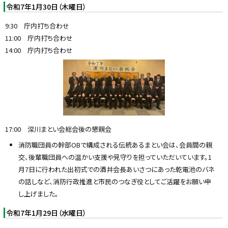
令和7年1月30日（木曜日）
y
9:30 庁内打ち合わせ
11:00 庁内打ち合わせ
14:00 庁内打ち合わせ
17:00 深川まとい会総会後の懇親会
消防職団員の幹部OBで構成される伝統あるまとい会は、会員間の親
交、後輩職団員への温かい支援や見守りを担っていただいています。1
月7日に行われた出初式での酒井会長あいさつにあった乾電池のバネ
の話しなど、消防行政推進と市民のつなぎ役としてご活躍をお願い申
し上げました。
令和7年1月29日（水曜日）