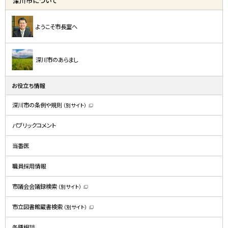
深川市について
ようこそ市長室へ
深川市のあらまし
お役立ち情報
深川市の条例や規則
（別サイト）
（
新
規
パブリックコメント
ウ
ィ
ン
ド
当番医
ウ
で
開
職員採用情報
き
ま
す
）
市議会会議録検索
（別サイト）
（
新
規
市立図書館蔵書検索
（別サイト）
ウ
（
ィ
新
ン
規
ド
各種相談