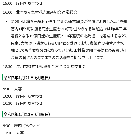
15:00 庁内打ち合わせ
16:00 北育ち元気村花き生産組合通常総会
第28回北育ち元気村花き生産組合通常総会が開催されました。北空知
管内1市5町に渡る花き生産者218戸(社)からなる当組合では昨年三年
連続となる15億円超の生産額と14年連続の北海道一を達成するなど、
東京、大阪の市場からも高い評価を受けており、農業者の複合経営の
柱としても重要な分野となっています。田村昌之組合長はじめ役員、組
合員の皆さんのますますのご活躍をご祈念申し上げます。
18:30 深川市商店街振興組合連合会新年交礼会
令和7年1月21日（火曜日）
9:30 来客
10:00 庁内打ち合わせ
10:30 庁内打ち合わせ
令和7年1月20日（月曜日）
9:30 庁内打ち合わせ
13:30 来客