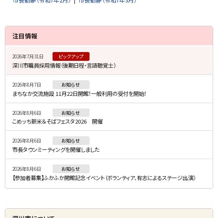
サ
注目情報
イ
2026年7月31日
ピックアップ
ド
深川市職員採用情報（後期日程・言語聴覚士）
・
2026年8月7日
お知らせ
メ
まちなか交流施設 11月22日開館！一般利用の受付を開始！
ニ
2026年8月6日
お知らせ
ュ
こめッち新米＆そばフェスタ2026 開催
ー
2026年8月6日
お知らせ
市長タウンミーティングを開催しました
2026年8月6日
お知らせ
【参加者募集】ふかふか開館記念イベント（ボランティア、有志によるステージ出演）