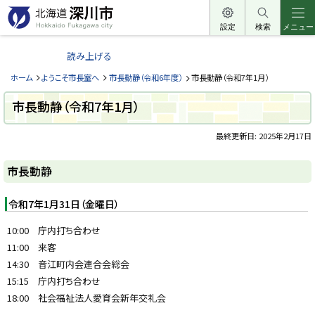
本
文
設定
検索
メニュー
北
へ
海
読み上げる
メ
道
ニ
ホーム
ようこそ市長室へ
市長動静（令和6年度）
市長動静（令和7年1月）
深
ュ
川
市長動静（令和7年1月）
ー
市
へ
最終更新日:
2025年2月17日
H
o
ペ
k
ー
k
市長動静
a
ジ
i
内
d
目
令和7年1月31日（金曜日）
o
次
F
u
市
10:00 庁内打ち合わせ
k
長
a
11:00 来客
動
g
静
14:30 音江町内会連合会総会
a
w
15:15 庁内打ち合わせ
a
c
18:00 社会福祉法人愛育会新年交礼会
i
t