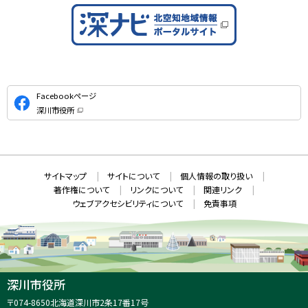
公
Facebookページ
式
深川市役所
S
（
新
N
規
ウ
S
ィ
ン
ド
本
ウ
サ
サイトマップ
サイトについて
個人情報の取り扱い
で
文
開
イ
著作権について
リンクについて
関連リンク
へ
き
ト
ま
ウェブアクセシビリティについて
免責事項
戻
す
情
）
る
メ
報
ニ
ュ
ー
へ
深川市役所
戻
住
〒074-8650
北海道深川市2条17番17号
る