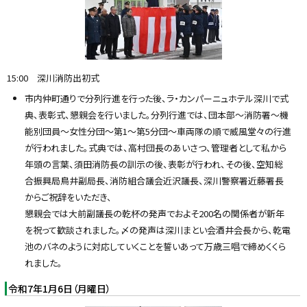
15:00 深川消防出初式
市内仲町通りで分列行進を行った後、ラ・カンパーニュホテル深川で式
典、表彰式、懇親会を行いました。分列行進では、団本部〜消防署〜機
能別団員〜女性分団〜第1〜第5分団〜車両隊の順で威風堂々の行進
が行われました。式典では、高村団長のあいさつ、管理者として私から
年頭の言葉、須田消防長の訓示の後、表彰が行われ、その後、空知総
合振興局鳥井副局長、消防組合議会近沢議長、深川警察署近藤署長
からご祝辞をいただき、
懇親会では大前副議長の乾杯の発声でおよそ200名の関係者が新年
を祝って歓談されました。〆の発声は深川まとい会酒井会長から、乾電
池のバネのように対応していくことを誓いあって万歳三唱で締めくくら
れました。
令和7年1月6日（月曜日）