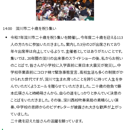
14:00 深川市二十歳を祝う集い
令和7年深川市二十歳を祝う集いを開催し、今年度二十歳を迎える113
人の方たちに参加いただきました。案内した3分の2が出席されており
年々出席率は向上しているようで、主催者としてはありがたいことです。
集いでは、20年間の深川の出来事のスライドショーの後、私からお祝い
のことばで、皆さんが小学校に入学直前に東日本大震災が発災し、中
学校卒業直前にコロナ禍で緊急事態宣言、高校生活も多くの制限がか
けられた世代ですが、深川で生まれ育ったことを誇りに持って人生を歩
んでいただくようエールを贈らせていただきました。二十歳の抱負で藤
本広瑛さんと柿崎萌さんから、自らの道をしっかりと歩んでいく決意の
ことばをいただきました。その後、深川西校吹奏楽局の素晴らしい演
奏、中学校の恩師からのビデオレターが披露され大きな歓声が上がっ
ていました。
二十歳を迎えた皆さんの活躍を願っています。