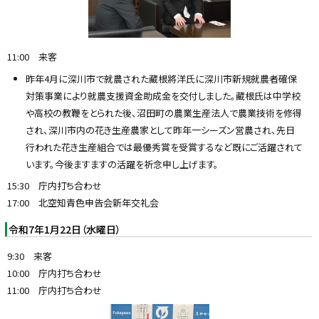
11:00 来客
昨年4月に深川市で就農された藏根將洋氏に深川市新規就農者確保
対策事業により就農支援資金助成金を交付しました。藏根氏は中学校
や高校の教鞭をとられた後、沼田町の農業生産法人で農業技術を修得
され、深川市内の花き生産農家として昨年一シーズン営農され、先日
行われた花き生産組合では最優秀賞を受賞するなど既にご活躍されて
います。今後ますますの活躍を祈念申し上げます。
15:30 庁内打ち合わせ
17:00 北空知青色申告会新年交礼会
令和7年1月22日（水曜日）
9:30 来客
10:00 庁内打ち合わせ
11:00 庁内打ち合わせ