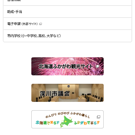
ウ
ウ
ィ
で
ン
開
ド
助成・手当
き
ウ
ま
で
す
開
）
電子申請
（外部サイト）
き
（
ま
新
す
規
）
市内学校（小・中学校、高校、大学など）
ウ
ィ
ン
ド
ウ
で
関
開
き
連
ま
す
サ
）
イ
ト