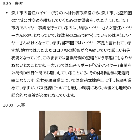
9:30 来客
深川市の音江ハイヤー（有）の木村代表取締役から、深川市、北空知圏
の地域公共交通を維持していくための要望書をいただきました。深川
市内でハイヤー事業を行っているのは、納内ハイヤーさんと音江ハイヤ
ーさんの2社となっていて、複数台の車両で経営しているのは音江ハイ
ヤーさんだけとなっています。都市圏ではハイヤー不足と言われていま
すが、地方ではまだまだコロナ禍の影響が今も続いていて厳しい経営
状況となっており、このままでは営業時間の短縮という事態にもなりか
ねないとのことです。一方、市では出産サポート「安心ハイヤー」事業を
24時間365日体制でお願いしていることから、その体制維持は死活問
題になります。公共交通事業については留萌本線廃止に伴う協議も進
めていますが、バス路線についても厳しい環境にあり、今後とも地域の
総合的な議論が必要になっています。
10:00 来客