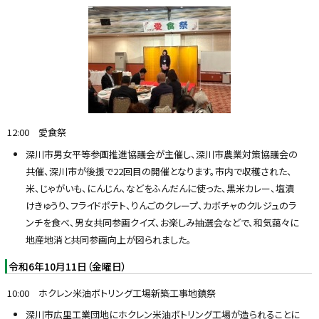
12:00 愛食祭
深川市男女平等参画推進協議会が主催し、深川市農業対策協議会の
共催、深川市が後援で22回目の開催となります。市内で収穫された、
米、じゃがいも、にんじん、などをふんだんに使った、黒米カレー、塩漬
けきゅうり、フライドポテト、りんごのクレープ、カボチャのクルジュのラ
ンチを食べ、男女共同参画クイズ、お楽しみ抽選会などで、和気藹々に
地産地消と共同参画向上が図られました。
令和6年10月11日（金曜日）
10:00 ホクレン米油ボトリング工場新築工事地鎮祭
深川市広里工業団地にホクレン米油ボトリング工場が造られることに