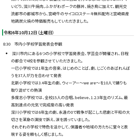
いどり、深川牛焼肉、ふかがわポークの豚丼、焼き鳥に加えて、観光交
流都市の都城市から、宮崎牛のサイコロステーキ無料配布と宮崎県産
地鶏炭火焼の特価販売もしていただきました。
令和6年10月12日（土曜日）
8:30 市内小学校学習発表会参観
深川市内にある6つの小学校で学習発表会、学芸会が開催され、日程
の都合で4校を参観させていただきました。
一已小学校では1年生の音楽、はじめのことば、劇、じごくのあばれんぼ
うを37人が力を合わせて発表
北新小学校では3.4年生の劇、ウィーアー〜we are〜を10人で踊りも
取り混ぜての熱演
多度志小学校では、全校15人の合唱、believe、1.2.3年生のリズム、最
高到達点の元気で完成度の高い発表
深川小学校では6年生の劇、永遠の0で戦争が起こした悲劇と平和の大
切さを渾身の演技で訴え、涙を誘っていました。
それぞれの学校で特色を活かして、保護者や地域の方たちに堂々と表
現する姿を頼もしく感じました。