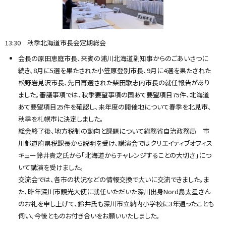
13:30 秋季北海道市長会定期総会
会長の原田恵庭市長、来賓の浦川北海道副知事からのごあいさつに
続き、8月に5選を果たされた小笠原登別市長、9月に4選を果たされた
松野岩見沢市長、先日再選された柴田歌志内市長の就任報告があり
ました。審議事項では、秋季要望事項の国あて要望項目75件、北海道
あて要望項目25件を確認し、来年度の開催地について春季を北見市、
秋季を札幌市に決定しました。
総会終了後、地方税制の動向と課題について総務省自治政務局 市
川都道府県税課長から説明を受け、講演会ではクリエイティブオフィス
キュー鈴井貴之氏から「北海道からチャレンジすることの大切さ」につ
いて講演を受けました。
交流会では、各市の状況などの情報交換で大いに交流できました。ま
た、昨年深川市観光大使に就任いただいた深川出身Nord島太星さん
のお礼を申し上げて、鈴井氏も深川市立納内小学校に3年通ったことも
伺い、今後とものお付き合いをお願いいたしました。