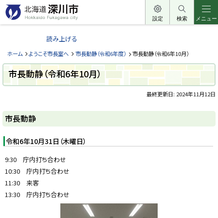
本
文
設定
検索
メニュー
北
へ
海
読み上げる
メ
道
ニ
ホーム
ようこそ市長室へ
市長動静（令和6年度）
市長動静（令和6年10月）
深
ュ
川
市長動静（令和6年10月）
ー
市
へ
最終更新日:
2024年11月12日
H
o
ペ
k
ー
k
市長動静
a
ジ
i
内
d
目
令和6年10月31日（木曜日）
o
次
F
u
市
9:30 庁内打ち合わせ
k
長
a
10:30 庁内打ち合わせ
動
g
静
11:30 来客
a
w
13:30 庁内打ち合わせ
a
c
i
t