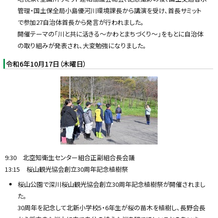
管理・国土保全局小島優河川環境課長から講演を受け、首長サミット
で参加27自治体首長から発言が行われました。
開催テーマの「川と共に活きる〜かわとまちづくり〜」をもとに自治体
の取り組みが発表され、大変勉強になりました。
令和6年10月17日（木曜日）
9:30 北空知衛生センター組合正副組合長会議
13:15 桜山観光協会創立30周年記念植樹祭
桜山公園で深川桜山観光協会創立30周年記念植樹祭が開催されまし
た。
30周年を記念して北新小学校5・6年生が桜の苗木を植樹し、長野会長