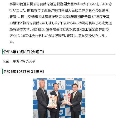
事業の促進に関する要請を渡辺総務副大臣のお取り計らいをいただき
行いました。財務省では斎藤洋明財務副大臣に全体予算への配慮を
要請し、国土交通省では廣瀬技監に令和6年度補正予算と7年度予算
の確保と執行を要請いたしました。午後からは、柿崎局長はじめ北海道
局幹部の方々、引き続き、藤巻局長はじめ水管理・国土保全局幹部の
方々に、16団体それぞれから状況説明、要請し、意見交換いたしまし
た。
令和6年10月8日（火曜日）
9:30 庁内打ち合わせ
令和6年10月7日（月曜日）