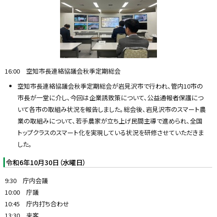
y
16:00 空知市長連絡協議会秋季定期総会
空知市長連絡協議会秋季定期総会が岩見沢市で行われ、管内10市の
市長が一堂に介し、今回は企業誘致策について、公益通報者保護につ
いて各市の取組み状況を報告しました。総会後、岩見沢市のスマート農
業の取組みについて、若手農家が立ち上げ民間主導で進められ、全国
トップクラスのスマート化を実現している状況を研修させていただきま
した。
令和6年10月30日（水曜日）
9:30 庁内会議
10:00 庁議
10:45 庁内打ち合わせ
13:30 来客