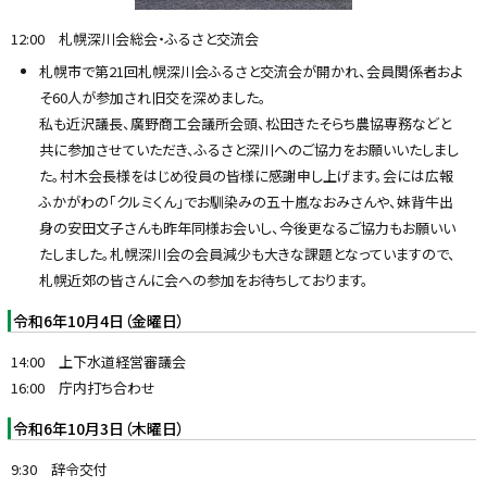
12:00 札幌深川会総会・ふるさと交流会
札幌市で第21回札幌深川会ふるさと交流会が開かれ、会員関係者およ
そ60人が参加され旧交を深めました。
私も近沢議長、廣野商工会議所会頭、松田きたそらち農協専務などと
共に参加させていただき、ふるさと深川へのご協力をお願いいたしまし
た。村木会長様をはじめ役員の皆様に感謝申し上げます。会には広報
ふかがわの「クルミくん」でお馴染みの五十嵐なおみさんや、妹背牛出
身の安田文子さんも昨年同様お会いし、今後更なるご協力もお願いい
たしました。札幌深川会の会員減少も大きな課題となっていますので、
札幌近郊の皆さんに会への参加をお待ちしております。
令和6年10月4日（金曜日）
14:00 上下水道経営審議会
16:00 庁内打ち合わせ
令和6年10月3日（木曜日）
9:30 辞令交付