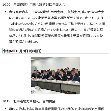
10:00 全国道路利用者会議第74回全国大会
青森県青森市市で全国道路利用者会議(古賀誠会長)第74回全国大会
に出席いたしました。能登半島地震で道路が至る所で寸断され、復旧
もままならない中、さらに9月豪雨で大きな打撃を受けていることで、道
路の大切さが改めて認識されています。2,000席のホールが満席に埋
め尽くされる中、道路関連事業の確実な推進と予算を確保していく決
議が確認されました。
令和6年10月9日（水曜日）
10:15 北海道地方直轄河川合同要望
道内の治水、砂防、海岸事業促進関係の16団体で、北海道の治水関係