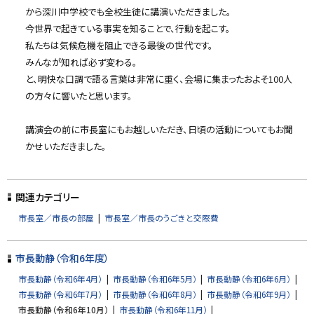
から深川中学校でも全校生徒に講演いただきました。
今世界で起きている事実を知ることで、行動を起こす。
私たちは気候危機を阻止できる最後の世代です。
みんなが知れば必ず変わる。
と、明快な口調で語る言葉は非常に重く、会場に集まったおよそ100人
の方々に響いたと思います。
講演会の前に市長室にもお越しいただき、日頃の活動についてもお聞
かせいただきました。
ト
ッ
関連カテゴリー
プ
市長室／市長の部屋
市長室／市長のうごきと交際費
に
戻
市長動静（令和6年度）
る
市長動静（令和6年4月）
市長動静（令和6年5月）
市長動静（令和6年6月）
市長動静（令和6年7月）
市長動静（令和6年8月）
市長動静（令和6年9月）
市長動静（令和6年10月）
市長動静（令和6年11月）