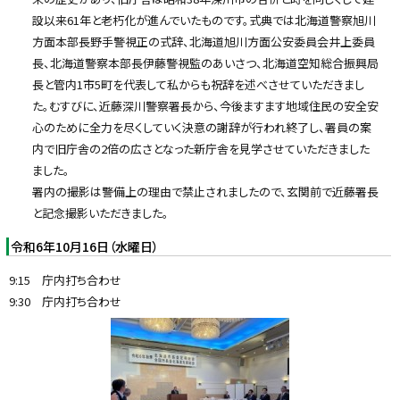
設以来61年と老朽化が進んでいたものです。式典では北海道警察旭川
方面本部長野手警視正の式辞、北海道旭川方面公安委員会井上委員
長、北海道警察本部長伊藤警視監のあいさつ、北海道空知総合振興局
長と管内1市5町を代表して私からも祝辞を述べさせていただきまし
た。むすびに、近藤深川警察署長から、今後ますます地域住民の安全安
心のために全力を尽くしていく決意の謝辞が行われ終了し、署員の案
内で旧庁舎の2倍の広さとなった新庁舎を見学させていただきました
ました。
署内の撮影は警備上の理由で禁止されましたので、玄関前で近藤署長
と記念撮影いただきました。
令和6年10月16日（水曜日）
9:15 庁内打ち合わせ
9:30 庁内打ち合わせ