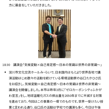
方に募金をしていただきました。
18:30 講演会「気候変動×自己肯定感〜日本の常識は世界の非常識〜」
深川市文化交流ホールみ・らいで、日本国内はもとより世界各地で講
演活動はじめ数々の活動を続けている環境活動家の谷口たかひさ氏
をお招きし、気候変動×自己肯定感〜日本の常識は世界の非常識〜
講演会を開催しました。本市は昨年3月に「ゼロカーボンシティふかが
わ宣言」をし、地球温暖化ガスの排出量を2050年までに半減する対策
を進めており、今回はこの事業の一環でのものです。世界一受けたい授
業と言われる通り、谷口氏の活動は学校での講演も多く、今日は午後