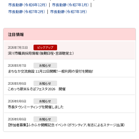
市長動静（令和6年12月）
市長動静（令和7年1月）
市長動静（令和7年2月）
市長動静（令和7年3月）
サ
注目情報
イ
2026年7月31日
ピックアップ
ド
深川市職員採用情報（後期日程・言語聴覚士）
・
2026年8月7日
お知らせ
メ
まちなか交流施設 11月22日開館！一般利用の受付を開始！
ニ
2026年8月6日
お知らせ
ュ
こめッち新米＆そばフェスタ2026 開催
ー
2026年8月6日
お知らせ
市長タウンミーティングを開催しました
2026年8月6日
お知らせ
【参加者募集】ふかふか開館記念イベント（ボランティア、有志によるステージ出演）