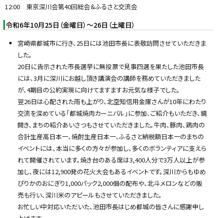
12:00 東京深川会第40回総会＆ふるさと交流会
令和6年10月25日（金曜日）～26日（土曜日）
宮崎県都城市に行き、25日には池田市長に表敬訪問させていただきま
した。
20日に告示された市長選挙に無投票で見事四選を果たした池田市長
には、3月に深川にお越し頂き講演会の講師を務めていただきました
が、4期目の公約実現に向けてますますお元気な様子でした。
翌26日は心配された雨も上がり、北空知信用金庫さんが10年にわたり
交流を深めている「都城焼肉カーニバル」に参加、ご紹介もいただき、鏡
開き、まちの紹介あいさつもさせていただきました。牛肉、豚肉、鶏肉の
合計生産高日本一、焼酎生産日本一、ふるさと納税額日本一のまちの
イベントには、本当に多くの方々が参加し、多くのボランティアに支えら
れて開催されています。焼き台のある席は3,400人分で3万人以上が参
加し、夜には12,900発の花火大会もあるイベントです。深川からもゆめ
ぴりかのおにぎり1,000パック2,000個の配布や、北斗メロンなどの販
売も行い、深川米のアピールもさせていただきました。
お忙しい中対応いただいた、池田市長はじめ都城の皆さんに感謝申し