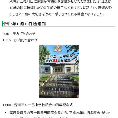
承者近江義則氏に家族証言講話をお聞かせいただきました。近江氏は
18歳の時に被爆した父の生前の様子などをリアルに話され、原爆の恐
ろしさと平和の大切さを改めて感じさせられる機会となりました。
令和6年10月18日（金曜日）
9:30 庁内打ち合わせ
10:15 庁内打ち合わせ
11:00 深川市立一已中学校統合10周年記念式
実行委員長の五十嵐幸男同窓会長から、平成26年に旧多度志・納内・