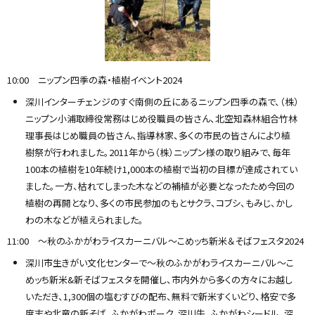
10:00 ニップン四季の森・植樹イベント2024
深川インターチェンジのすぐ南側の丘にあるニップン四季の森で、（株）
ニップン小浦取締役常務はじめ役職員の皆さん、北空知森林組合竹林
理事長はじめ職員の皆さん、指導林家、多くの市民の皆さんにより植
樹祭が行われました。2011年から（株）ニップン様の取り組みで、毎年
100本の植樹を10年続け1,000本の植樹で当初の目標が達成されてい
ました。一方、枯れてしまった木などの補植が必要となったため今回の
植樹の再開となり、多くの市民参加のもとサクラ、コブシ、もみじ、かし
わの木などが植えられました。
11:00 ～秋のふかがわライスカーニバル～こめッち新米＆そばフェスタ2024
深川市生きがい文化センターで〜秋のふかがわライスカーニバル〜こ
めッち新米&新そばフェスタを開催し、市内外から多くの方々にお越し
いただき、1,300個の塩むすびの配布、無料で新米すくいどり、格安で多
度志や北竜の新そば、ふかがわポーク、深川牛、ふかがわシードル、深