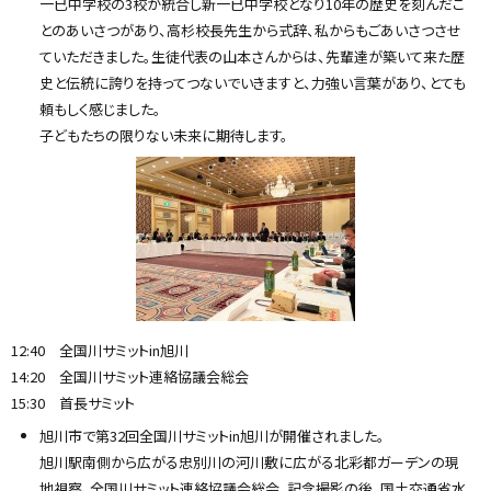
一已中学校の3校が統合し新一已中学校となり10年の歴史を刻んだこ
とのあいさつがあり、高杉校長先生から式辞、私からもごあいさつさせ
ていただきました。生徒代表の山本さんからは、先輩達が築いて来た歴
史と伝統に誇りを持ってつないでいきますと、力強い言葉があり、とても
頼もしく感じました。
子どもたちの限りない未来に期待します。
12:40 全国川サミットin旭川
14:20 全国川サミット連絡協議会総会
15:30 首長サミット
旭川市で第32回全国川サミットin旭川が開催されました。
旭川駅南側から広がる忠別川の河川敷に広がる北彩都ガーデンの現
地視察、全国川サミット連絡協議会総会、記念撮影の後、国土交通省水