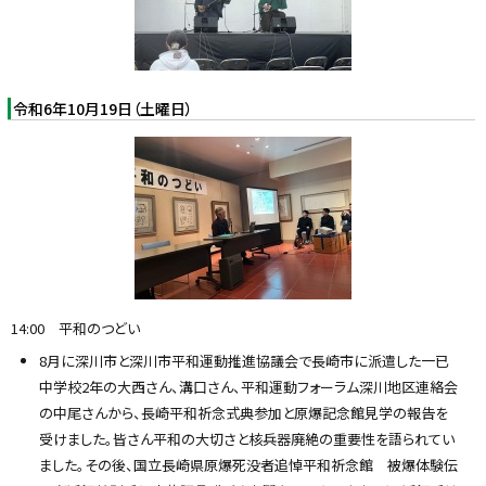
令和6年10月19日（土曜日）
14:00 平和のつどい
8月に深川市と深川市平和運動推進協議会で長崎市に派遣した一已
中学校2年の大西さん、溝口さん、平和運動フォーラム深川地区連絡会
の中尾さんから、長崎平和祈念式典参加と原爆記念館見学の報告を
受けました。皆さん平和の大切さと核兵器廃絶の重要性を語られてい
ました。その後、国立長崎県原爆死没者追悼平和祈念館 被爆体験伝