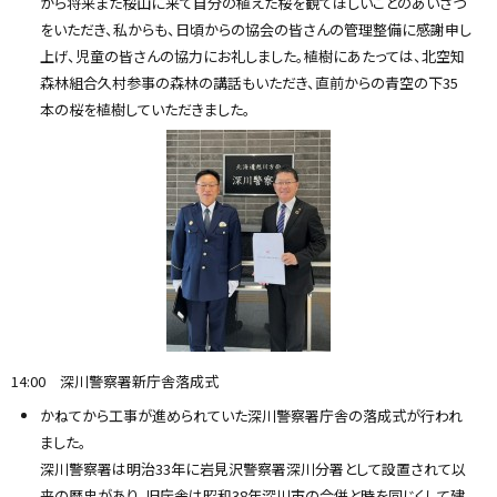
から将来また桜山に来て自分の植えた桜を観てほしいことのあいさつ
をいただき、私からも、日頃からの協会の皆さんの管理整備に感謝申し
上げ、児童の皆さんの協力にお礼しました。植樹にあたっては、北空知
森林組合久村参事の森林の講話もいただき、直前からの青空の下35
本の桜を植樹していただきました。
14:00 深川警察署新庁舎落成式
かねてから工事が進められていた深川警察署庁舎の落成式が行われ
ました。
深川警察署は明治33年に岩見沢警察署深川分署として設置されて以
来の歴史があり、旧庁舎は昭和38年深川市の合併と時を同じくして建