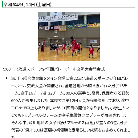
令和6年9月14日（土曜日）
9:00 北海道スポーツ少年団バレーボール交流大会開会式
深川市総合体育館をメイン会場に第22回北海道スポーツ少年団バレ
ーボール交流大会が開催され、全道各地から勝ち抜かれた男子16チ
ーム、女子16チーム計32チーム300人の選手と、役員、保護者など総勢
600人が参集しました。本市では第12回大会から開催をしており、途中
コロナで中止もありましたが、10回目の開催となりました。小学生とい
ってもトップレベルのチームは中学生顔負けのプレーが展開されます。
そんな中、深川地区の女子代表「アルテミス雨竜」が堂々の3位、男子
代表の「深川JB」は悲願の初優勝と素晴らしい成績をおさめてくれまし
た。