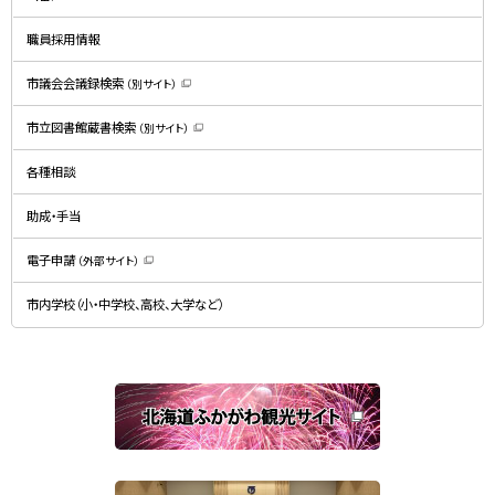
ウ
で
開
職員採用情報
き
ま
す
）
市議会会議録検索
（別サイト）
（
新
規
市立図書館蔵書検索
（別サイト）
ウ
（
ィ
新
ン
規
ド
各種相談
ウ
ウ
ィ
で
ン
開
ド
助成・手当
き
ウ
ま
で
す
開
）
電子申請
（外部サイト）
き
（
ま
新
す
規
）
市内学校（小・中学校、高校、大学など）
ウ
ィ
ン
ド
ウ
で
関
開
き
連
ま
す
サ
）
イ
ト