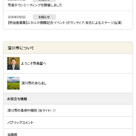
市長タウンミーティングを開催しました
2026年8月6日
お知らせ
【参加者募集】ふかふか開館記念イベント（ボランティア、有志によるステージ出演）
深川市について
ようこそ市長室へ
深川市のあらまし
お役立ち情報
深川市の条例や規則
（別サイト）
（
新
規
パブリックコメント
ウ
ィ
ン
ド
当番医