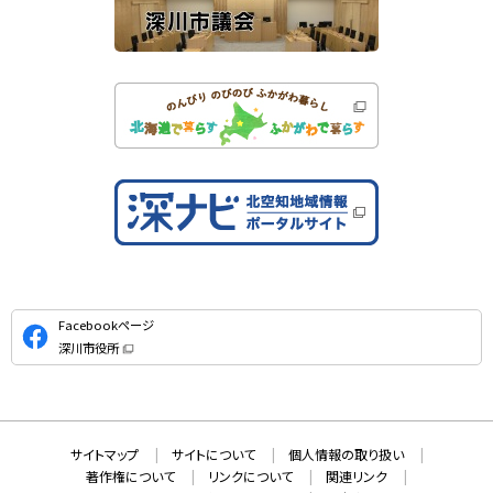
公
Facebookページ
式
深川市役所
S
（
新
N
規
ウ
S
ィ
ン
ド
本
ウ
サ
サイトマップ
サイトについて
個人情報の取り扱い
で
文
開
イ
著作権について
リンクについて
関連リンク
へ
き