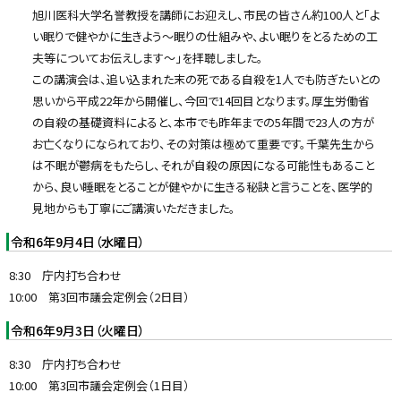
旭川医科大学名誉教授を講師にお迎えし、市民の皆さん約100人と「よ
い眠りで健やかに生きよう〜眠りの仕組みや、よい眠りをとるための工
夫等についてお伝えします〜」を拝聴しました。
この講演会は、追い込まれた末の死である自殺を1人でも防ぎたいとの
思いから平成22年から開催し、今回で14回目となります。厚生労働省
の自殺の基礎資料によると、本市でも昨年までの5年間で23人の方が
お亡くなりになられており、その対策は極めて重要です。千葉先生から
は不眠が鬱病をもたらし、それが自殺の原因になる可能性もあること
から、良い睡眠をとることが健やかに生きる秘訣と言うことを、医学的
見地からも丁寧にご講演いただきました。
令和6年9月4日（水曜日）
8:30 庁内打ち合わせ
10:00 第3回市議会定例会（2日目）
令和6年9月3日（火曜日）
8:30 庁内打ち合わせ
10:00 第3回市議会定例会（1日目）