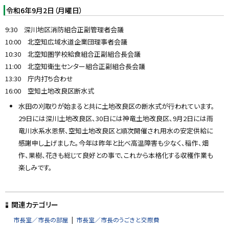
令和6年9月2日（月曜日）
9:30 深川地区消防組合正副管理者会議
10:00 北空知広域水道企業団理事者会議
10:30 北空知圏学校給食組合正副組合長会議
11:00 北空知衛生センター組合正副組合長会議
13:30 庁内打ち合わせ
16:00 空知土地改良区断水式
水田の刈取りが始まると共に土地改良区の断水式が行われています。
29日には深川土地改良区、30日には神竜土地改良区、9月2日には雨
竜川水系水恩祭、空知土地改良区と順次開催され用水の安定供給に
感謝申し上げました。今年は昨年と比べ高温障害も少なく、稲作、畑
作、果樹、花きも総じて良好との事で、これから本格化する収穫作業も
楽しみです。
ト
ッ
関連カテゴリー
プ
市長室／市長の部屋
市長室／市長のうごきと交際費
に