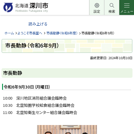
本
文
設定
検索
メニュー
北
へ
海
読み上げる
メ
道
ニ
ホーム
ようこそ市長室へ
市長動静（令和6年度）
市長動静（令和6年9月）
深
ュ
川
市長動静（令和6年9月）
ー
市
へ
最終更新日:
2024年10月10日
H
o
ペ
k
ー
k
市長動静
a
ジ
i
内
d
目
令和6年9月30日（月曜日）
o
次
F
u
市
10:00 深川地区消防組合議会臨時会
k
長
a
10:30 北空知圏学校給食組合議会臨時会
動
g
静
11:00 北空知衛生センター組合議会臨時会
a
w
a
c
i
t