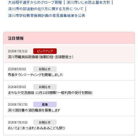
大谷翔平選手からのグローブ寄贈
深川市いじめ防止基本方針
深川市の部活動の在り方に関する方針について
深川市学校教育振興計画の意見募集結果を公表
サ
注目情報
イ
2026年7月31日
ピックアップ
ド
深川市職員採用情報（後期日程・言語聴覚士）
・
2026年8月6日
お知らせ
メ
市長タウンミーティングを開催しました
ニ
2026年8月6日
お知らせ
ュ
まちなか交流施設 11月22日開館！一般利用の受付を開始！
ー
2026年7月17日
募集
深川消防署の消防職員を募集します
2026年7月16日
お知らせ
おいでよ！あつまれ！あみあみこども祭り