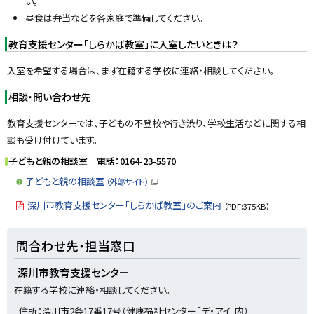
い。
昼食は弁当などを各家庭で準備してください。
教育支援センター「しらかば教室」に入室したいときは？
入室を希望する場合は、まず在籍する学校に連絡・相談してください。
相談・問い合わせ先
教育支援センターでは、子どもの不登校や行き渋り、学校生活などに関する相
談も受け付けています。
子どもと親の相談室 電話：0164-23-5570
子どもと親の相談室
（外部サイト）
（
新
深川市教育支援センター「しらかば教室」のご案内
（PDF:375KB）
規
ウ
ィ
ト
ン
問合わせ先・担当窓口
ド
ッ
ウ
で
プ
深川市教育支援センター
開
き
に
在籍する学校に連絡・相談してください。
ま
す
戻
）
住所：深川市2条17番17号（健康福祉センター「デ・アイ」内）