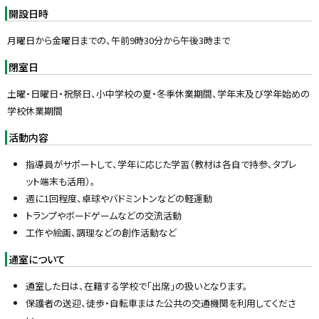
y
開設日時
月曜日から金曜日までの、午前9時30分から午後3時まで
閉室日
土曜・日曜日・祝祭日、小中学校の夏・冬季休業期間、学年末及び学年始めの
学校休業期間
活動内容
指導員がサポートして、学年に応じた学習（教材は各自で持参、タブレ
ット端末も活用）。
週に1回程度、卓球やバドミントンなどの軽運動
トランプやボードゲームなどの交流活動
工作や絵画、調理などの創作活動など
通室について
通室した日は、在籍する学校で「出席」の扱いとなります。
保護者の送迎、徒歩・自転車まはた公共の交通機関を利用してくださ