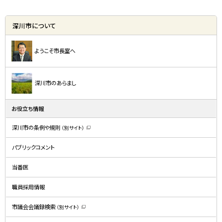
深川市について
ようこそ市長室へ
深川市のあらまし
お役立ち情報
深川市の条例や規則
（別サイト）
（
新
規
パブリックコメント
ウ
ィ
ン
ド
当番医
ウ
で
開
職員採用情報
き
ま
す
）
市議会会議録検索
（別サイト）
（
新