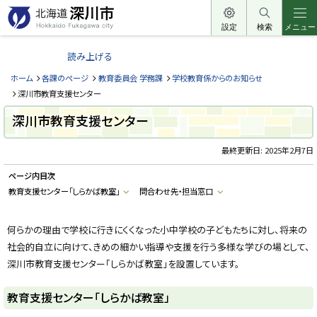
本
文
設定
検索
メニュー
北
へ
海
読み上げる
メ
道
ニ
ホーム
各課のページ
教育委員会 学務課
学校教育係からのお知らせ
深
ュ
深川市教育支援センター
川
ー
深川市教育支援センター
市
へ
H
o
最終更新日:
2025年2月7日
k
k
ページ内目次
a
i
教育支援センター「しらかば教室」
問合わせ先・担当窓口
d
o
F
u
何らかの理由で学校に行きにくくなった小中学校の子どもたちに対し、将来の
k
社会的自立に向けて、きめの細かい指導や支援を行う多様な学びの場として、
a
g
深川市教育支援センター「しらかば教室」を設置しています。
a
w
a
教育支援センター「しらかば教室」
c
i
t