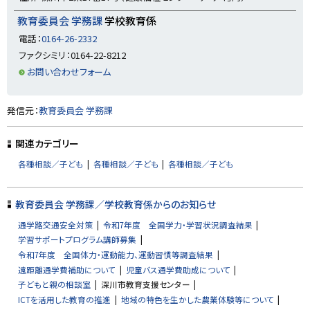
る
教育委員会 学務課
学校教育係
電話：
0164-26-2332
ファクシミリ：0164-22-8212
お問い合わせフォーム
ト
発信元：
教育委員会 学務課
ッ
プ
関連カテゴリー
に
各種相談／子ども
各種相談／子ども
各種相談／子ども
戻
る
教育委員会 学務課／学校教育係からのお知らせ
通学路交通安全対策
令和7年度 全国学力・学習状況調査結果
学習サポートプログラム講師募集
令和7年度 全国体力・運動能力、運動習慣等調査結果
遠距離通学費補助について
児童バス通学費助成について
子どもと親の相談室
深川市教育支援センター
ICTを活用した教育の推進
地域の特色を生かした農業体験等について