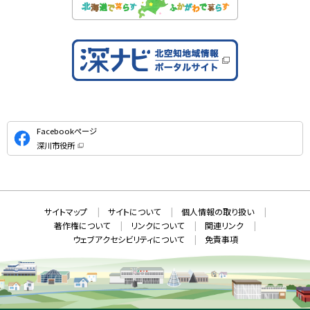
公
Facebookページ
式
深川市役所
S
（
新
N
規
ウ
S
ィ
ン
ド
本
ウ
サ
サイトマップ
サイトについて
個人情報の取り扱い
で
文
開
イ
著作権について
リンクについて
関連リンク
へ
き
ト
ま
ウェブアクセシビリティについて
免責事項
戻
す
情
）
る
メ
報
ニ
ュ
ー