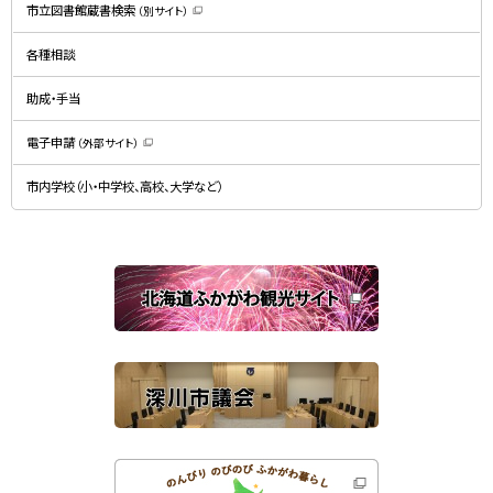
規
市立図書館蔵書検索
（別サイト）
ウ
（
ィ
新
ン
規
ド
各種相談
ウ
ウ
ィ
で
ン
開
ド
助成・手当
き
ウ
ま
で
す
開
）
電子申請
（外部サイト）
き
（
ま
新
す
規
）
市内学校（小・中学校、高校、大学など）
ウ
ィ
ン
ド
ウ
で
関
開
き
連
ま
す
サ
）
イ
ト