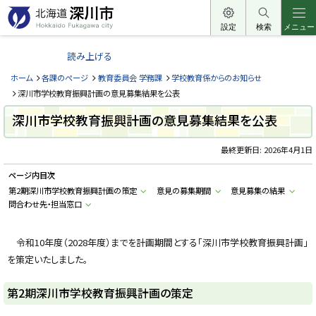
本
文
設定
検索
メニュー
北
へ
海
読み上げる
メ
道
ニ
ホーム
各課のページ
教育委員会 学務課
学校教育係からのお知らせ
深
ュ
深川市学校教育振興計画の意見募集結果を公表
川
ー
深川市学校教育振興計画の意見募集結果を公表
市
へ
H
o
最終更新日:
2026年4月1日
k
k
ページ内目次
a
i
第2期深川市学校教育振興計画の策定
意見の募集期間
意見募集の結果
d
問合わせ先・担当窓口
o
F
u
k
令和10年度（2028年度）までを計画期間とする「深川市学校教育振興計画」
a
g
を策定いたしました。
a
w
a
第2期深川市学校教育振興計画の策定
c
i
t