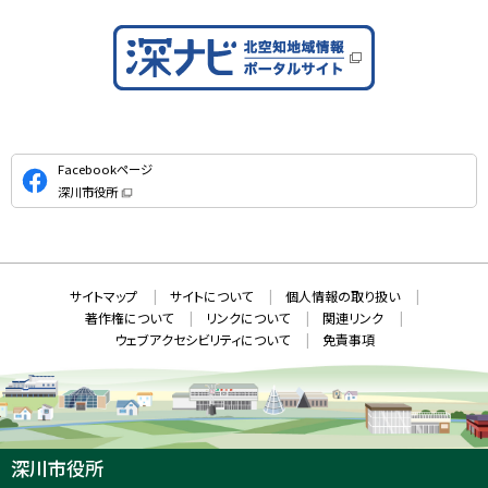
公
Facebookページ
式
深川市役所
S
（
新
N
規
ウ
S
ィ
ン
ド
本
ウ
サ
サイトマップ
サイトについて
個人情報の取り扱い
で
文
開
イ
著作権について
リンクについて
関連リンク
へ
き
ト
ま
ウェブアクセシビリティについて
免責事項
戻
す
情
）
る
メ
報
ニ
ュ
ー
へ
深川市役所
戻