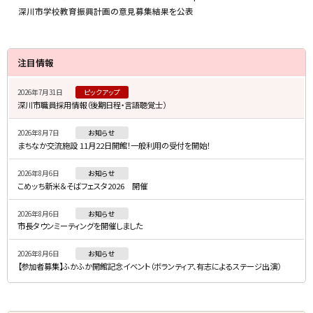
深川市学校教育振興計画の意見募集結果を公表
サ
注目情報
イ
2026年7月31日
ピックアップ
ド
深川市職員採用情報（後期日程・言語聴覚士）
・
2026年8月7日
お知らせ
メ
まちなか交流施設 11月22日開館！一般利用の受付を開始！
ニ
2026年8月6日
お知らせ
ュ
こめッち新米＆そばフェスタ2026 開催
ー
2026年8月6日
お知らせ
市長タウンミーティングを開催しました
2026年8月6日
お知らせ
【参加者募集】ふかふか開館記念イベント（ボランティア、有志によるステージ出演）