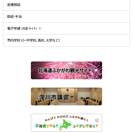
ン
規
ド
各種相談
ウ
ウ
ィ
で
ン
開
ド
助成・手当
き
ウ
ま
で
す
開
）
電子申請
（外部サイト）
き
（
ま
新
す
規
）
市内学校（小・中学校、高校、大学など）
ウ
ィ
ン
ド
ウ
で
関
開
き
連
ま
す
サ
）
イ
ト