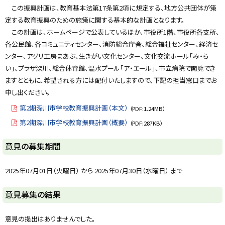
y
この振興計画は、教育基本法第17条第2項に規定する、地方公共団体が策
定する教育振興のための施策に関する基本的な計画となります。
この計画は、ホームページで公表しているほか、市役所
1
階、市役所各支所、
各公民館、各コミュニティセンター、消防総合庁舎、総合福祉センター、経済セ
ンター、アグリ工房まあぶ、生きがい文化センター、文化交流ホール「み・ら
い」、プラザ深川、総合体育館、温水プール「ア・エール」、市立病院で閲覧でき
ますとともに、希望される方には配付いたしますので、下記の担当窓口までお
申し出ください。
第2期深川市学校教育振興計画（本文）
（PDF:1.24MB）
第2期深川市学校教育振興計画（概要）
（PDF:287KB）
ト
意見の募集期間
ッ
プ
2025年07月01日（火曜日） から 2025年07月30日（水曜日） まで
に
戻
ト
意見募集の結果
る
ッ
プ
意見の提出はありませんでした。