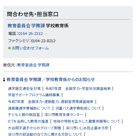
に
戻
ト
問合わせ先・担当窓口
る
ッ
プ
教育委員会 学務課
学校教育係
に
電話：
0164-26-2332
戻
ファクシミリ：0164-22-8212
る
お問い合わせフォーム
ト
発信元：
教育委員会 学務課
ッ
プ
教育委員会 学務課／学校教育係からのお知らせ
に
通学路交通安全対策
令和7年度 全国学力・学習状況調査結果
戻
学習サポートプログラム講師募集
る
令和7年度 全国体力・運動能力、運動習慣等調査結果
遠距離通学費補助について
児童バス通学費助成について
子どもと親の相談室
深川市教育支援センター
ICTを活用した教育の推進
地域の特色を生かした農業体験等について
大谷翔平選手からのグローブ寄贈
深川市いじめ防止基本方針
深川市の部活動の在り方に関する方針について