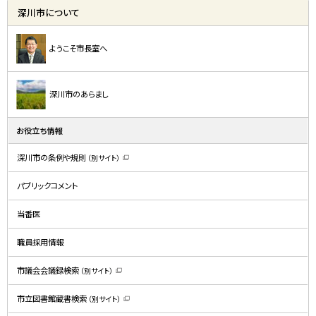
深川市について
ようこそ市長室へ
深川市のあらまし
お役立ち情報
深川市の条例や規則
（別サイト）
（
新
規
パブリックコメント
ウ
ィ
ン
ド
当番医
ウ
で
開
職員採用情報
き
ま
す
）
市議会会議録検索
（別サイト）
（
新
規
市立図書館蔵書検索
（別サイト）
ウ
（
ィ
新