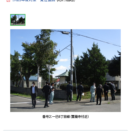
画
像
ス
ラ
イ
ド
集
番号2：一已6丁目線（寶龍寺付近）