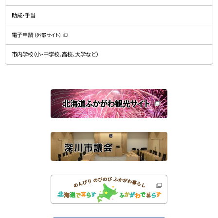
ィ
で
ン
開
ド
助成・手当
き
ウ
ま
で
す
開
）
電子申請
（外部サイト）
き
（
ま
新
す
規
）
市内学校（小・中学校、高校、大学など）
ウ
ィ
ン
ド
ウ
で
関
開
き
連
ま
す
サ
）
イ
ト