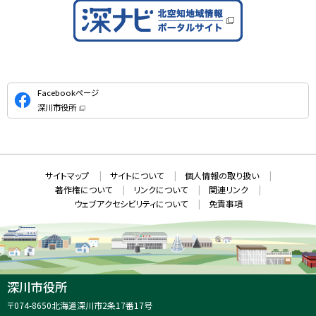
公
Facebookページ
式
深川市役所
S
（
新
N
規
ウ
S
ィ
ン
ド
本
ウ
サ
サイトマップ
サイトについて
個人情報の取り扱い
で
文
開
イ
著作権について
リンクについて
関連リンク
へ
き
ト
ま
ウェブアクセシビリティについて
免責事項
戻
す
情
）
る
メ
報
ニ
ュ
ー
へ
深川市役所
戻
住
〒074-8650
北海道深川市2条17番17号
る