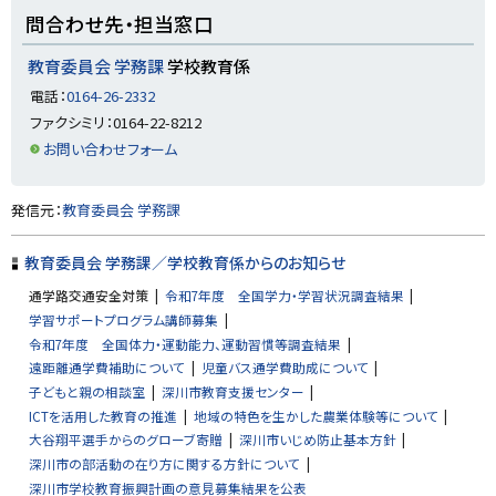
ト
問合わせ先・担当窓口
ッ
プ
教育委員会 学務課
学校教育係
に
電話：
0164-26-2332
戻
ファクシミリ：0164-22-8212
る
お問い合わせフォーム
ト
発信元：
教育委員会 学務課
ッ
プ
教育委員会 学務課／学校教育係からのお知らせ
に
通学路交通安全対策
令和7年度 全国学力・学習状況調査結果
戻
学習サポートプログラム講師募集
る
令和7年度 全国体力・運動能力、運動習慣等調査結果
遠距離通学費補助について
児童バス通学費助成について
子どもと親の相談室
深川市教育支援センター
ICTを活用した教育の推進
地域の特色を生かした農業体験等について
大谷翔平選手からのグローブ寄贈
深川市いじめ防止基本方針
深川市の部活動の在り方に関する方針について
深川市学校教育振興計画の意見募集結果を公表