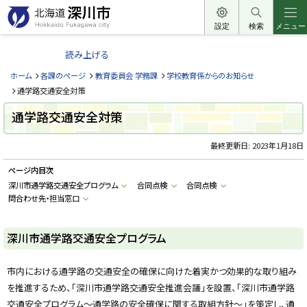
本
文
設定
検索
メニュー
北
へ
海
読み上げる
メ
道
ニ
ホーム
各課のページ
教育委員会 学務課
学校教育係からのお知らせ
深
ュ
通学路交通安全対策
川
ー
通学路交通安全対策
市
へ
H
o
最終更新日:
2023年1月18日
k
k
ページ内目次
a
i
深川市通学路交通安全プログラム
合同点検
合同点検
d
問合わせ先・担当窓口
o
F
u
k
深川市通学路交通安全プログラム
a
g
a
w
市内における通学路の交通安全の確保に向けた着実かつ効果的な取り組み
a
c
を推進するため、「深川市通学路交通安全推進会議」を設置、「深川市通学路
i
交通安全プログラム～通学路の安全確保に関する取組方針～」を策定し、通
t