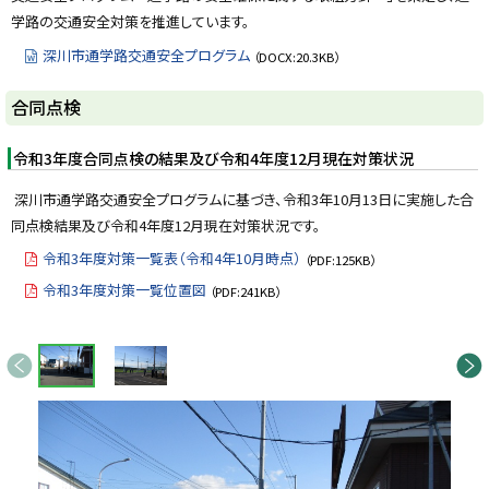
y
学路の交通安全対策を推進しています。
深川市通学路交通安全プログラム
（DOCX:20.3KB）
ト
合同点検
ッ
プ
令和3年度合同点検の結果及び令和4年度12月現在対策状況
に
深川市通学路交通安全プログラムに基づき、令和3年10月13日に実施した合
戻
同点検結果及び令和4年度12月現在対策状況です。
る
令和3年度対策一覧表（令和4年10月時点）
（PDF:125KB）
令和3年度対策一覧位置図
（PDF:241KB）
画
前へ
次へ
像
ス
ラ
イ
ド