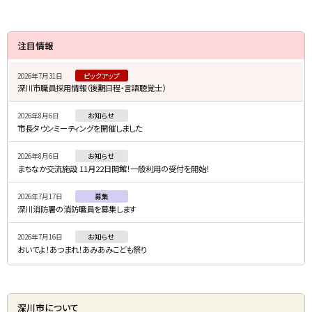
サ
注目情報
イ
2026年7月31日
ピックアップ
ド
深川市職員採用情報（後期日程・言語聴覚士）
・
2026年8月6日
お知らせ
メ
市長タウンミーティングを開催しました
ニ
2026年8月6日
お知らせ
ュ
まちなか交流施設 11月22日開館！一般利用の受付を開始！
ー
2026年7月17日
募集
深川消防署の消防職員を募集します
2026年7月16日
お知らせ
おいでよ！あつまれ！あみあみこども祭り
深川市について