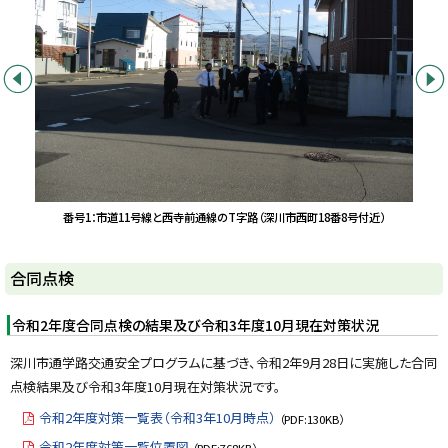
集
前へ
次へ
番号1：市道11号線と西寺前通線のT字路（深川市西町18番8号付近）
ト
合同点検
ッ
プ
令和2年度合同点検の結果及び令和3年度10月現在対策状況
に
深川市通学路交通安全プログラムに基づき、令和2年9月28日に実施した合同
戻
点検結果及び令和3年度10月現在対策状況です。
る
令和2年度対策一覧表（令和3年10月時点）
（PDF:130KB）
令和2年度対策一覧位置図
（PDF:768KB）