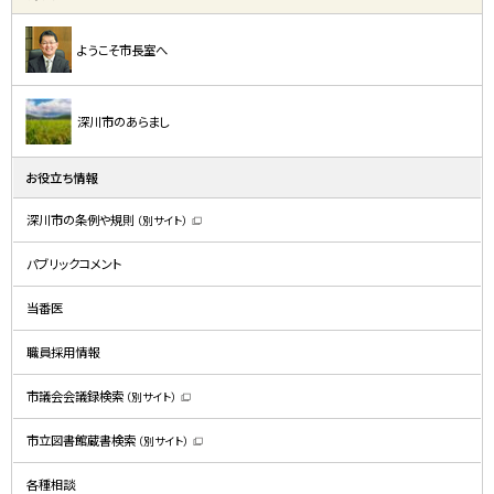
ようこそ市長室へ
深川市のあらまし
お役立ち情報
深川市の条例や規則
（別サイト）
（
新
規
パブリックコメント
ウ
ィ
ン
ド
当番医
ウ
で
開
職員採用情報
き
ま
す
）
市議会会議録検索
（別サイト）
（
新
規
市立図書館蔵書検索
（別サイト）
ウ
（
ィ
新
ン
規
ド
各種相談
ウ
ウ