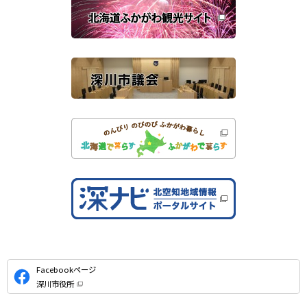
き
連
ま
す
サ
）
イ
ト
公
Facebookページ
式
深川市役所
S
（
新
N
規