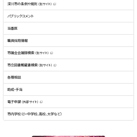
深川市の条例や規則
（別サイト）
（
新
規
パブリックコメント
ウ
ィ
ン
ド
当番医
ウ
で
開
職員採用情報
き
ま
す
）
市議会会議録検索
（別サイト）
（
新
規
市立図書館蔵書検索
（別サイト）
ウ
（
ィ
新
ン
規
ド
各種相談
ウ
ウ
ィ
で
ン
開
ド
助成・手当
き
ウ
ま
で
す
開
）
電子申請
（外部サイト）
き
（
ま
新
す
規
）
市内学校（小・中学校、高校、大学など）
ウ
ィ
ン
ド
ウ
で
関
開