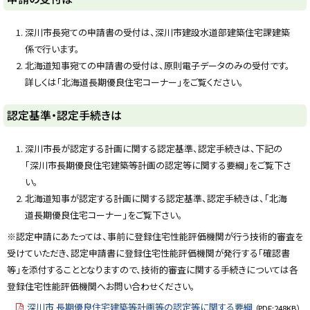
ッ
プ
深川市長宛ての申請書の受付は、深川市建設水道部建築住宅課建築
に
係で行います。
戻
北海道知事宛ての申請書の受付は、原則電子データのみの受付です。
る
詳しくは「北海道長期優良住宅コーナー」をご覧ください。
ト
認定基準・認定手続きは
ッ
プ
深川市長が認定する計画に関する認定基準、認定手続きは、下記の
に
「深川市長期優良住宅建築等計画の認定等に関する要綱」をご覧下さ
戻
い。
る
北海道知事が認定する計画に関する認定基準、認定手続きは、「北海
道長期優良住宅コーナー」をご覧下さい。
※認定申請にあたっては、事前に登録住宅性能評価機関が行う技術的審査を
受けていただき、認定申請書に登録住宅性能評価機関が発行する「確認書
等」を添付することとなりますので、技術的審査に関する手続きについては各
登録住宅性能評価機関へお問い合わせください。
深川市 長期優良住宅建築等計画等の認定等に関する要綱
（PDF:248KB）