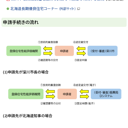
北海道長期優良住宅コーナー
（外部サイト）
（
新
規
ト
申請手続きの流れ
ウ
ィ
ッ
ン
ド
プ
ウ
に
で
開
戻
き
ま
る
す
）
(1)申請先が深川市長の場合
(2)申請先が北海道知事の場合