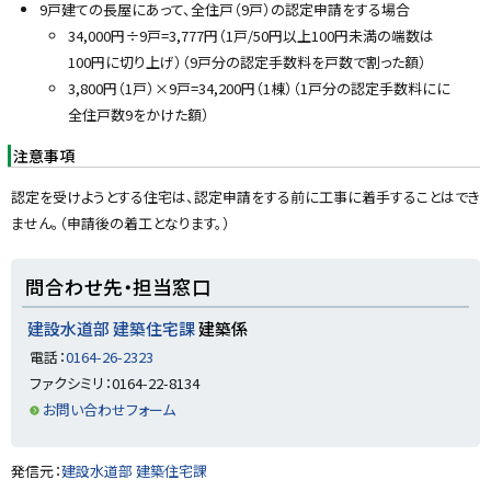
9戸建ての長屋にあって、全住戸（9戸）の認定申請をする場合
34,000円÷9戸=3,777円（1戸/50円以上100円未満の端数は
100円に切り上げ）（9戸分の認定手数料を戸数で割った額）
3,800円（1戸）×9戸=34,200円（1棟）（1戸分の認定手数料にに
全住戸数9をかけた額）
注意事項
認定を受けようとする住宅は、認定申請をする前に工事に着手することはでき
ません。（申請後の着工となります。）
ト
問合わせ先・担当窓口
ッ
プ
建設水道部 建築住宅課
建築係
に
電話：
0164-26-2323
戻
ファクシミリ：0164-22-8134
る
お問い合わせフォーム
ト
発信元：
建設水道部 建築住宅課