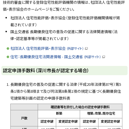
技術的審査に関する登録住宅性能評価機関の情報は、社団法人 住宅性能評
価・表示協会のホームページをご覧ください。
社団法人 住宅性能評価・表示協会（登録住宅性能評価機関情報が掲
載されています）
国土交通省 長期優良住宅の普及の促進に関する法律関連情報（法
律・認定基準等が掲載されています）
社団法人 住宅性能評価・表示協会
（外部サイト）
（
新
住宅：長期優良住宅法関連情報 - 国土交通省
（外部サイト）
規
（
ウ
新
ィ
規
ト
認定申請手数料（深川市長が認定する場合）
ン
ウ
ド
ィ
ッ
ウ
ン
で
ド
プ
長期優良住宅の普及の促進に関する法律（平成20年法律第87号）第5
開
ウ
き
に
で
条1項から第8項まで及び同法第8条第1項の規定に基づく長期優良住
ま
開
戻
す
き
宅建築等計画の認定の申請手数料表
）
ま
る
す
確認書等を添付した場合の認定申請手数料
）
新築
増築、改築、既存住宅
戸数
認定申請
変更認定申請
認定申請
変更
認定申請