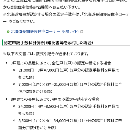
から登録住宅性能評価機関へお支払い下さい。
※北海道知事が認定する場合の認定手数料は、「北海道長期優良住宅コーナ
ー」をご覧ください。
北海道長期優良住宅コーナー
（外部サイト）
（
新
認定申請手数料計算例（確認書等を添付した場合）
規
ウ
ィ
※以下の文書には、数式や記号が含まれております。
ン
ド
ウ
3戸建ての長屋にあって、全住戸（3戸）の認定申請をする場合
で
21,000円÷3戸=7,000円（1戸）（3戸分の認定手数料を戸数で
開
き
割った額）
ま
す
7,000円（1戸）×3戸=21,000円（1棟）（1戸分の認定手数料に全
）
住戸数3をかけた額）
8戸建ての長屋にあって、4戸のみ認定申請をする場合
34,000円÷4戸=8,500円（1戸）（8戸分の認定手数料を戸数で
割った額）
8,500円（1戸）×4戸=34,000円（1棟）（1戸分の認定手数料に申
請分戸数4をかけた額）