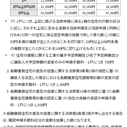
1戸
12,000円
10,000円
18,000円
15,000円
2戸以上5戸以内
21,000円
18,000円
33,000円
28,000円
6戸以上
34,000円
30,000円
54,000円
47,000円
ア） 1戸につき、上記に掲げる当該申請に係る1棟の住宅の戸数の区分
に応じ、それぞれ上記に定める金額を当該申請及び当該申請と同時に
行われた同一の住宅に係る認定申請の総数で除して得た額（この額に
50円未満の端数が生じたときはこれを切り捨て、50円以上100円未満
の端数が生じたときはこれを100円に切り上げるもの）とする。
イ） 住宅の建築に関する工事の着手予定時期及び完了予定時期並び
に譲受人の予定時期の変更のみの申請手数料…1戸につき 700円
長期優良住宅の普及の促進に関する法律第9条第1項の規定に基づく
譲受人を決定した場合における長期優良住宅建築等計画の変更の認
定の申請手数料…1戸につき 1,400円
長期優良住宅の普及の促進に関する法律第10条の規定に基づく長期
優良住宅建築等計画の認定に基づく地位の承継の承認の申請手数
料…1戸につき 1,500円
※長期優良住宅の普及の促進に関する法律第6条第2項の申し出をする場合
は、確認申請手数料応分の金額を加算した額となります。
※また、登録住宅性能評価機関の技術的審査に要する費用は、別途、申請者