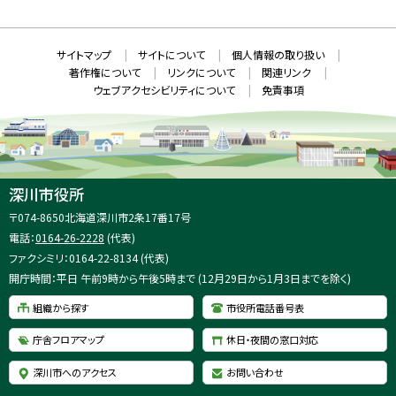
ウ
S
ィ
ン
ド
本
ウ
サ
サイトマップ
サイトについて
個人情報の取り扱い
で
文
開
イ
著作権について
リンクについて
関連リンク
へ
き
ト
ま
ウェブアクセシビリティについて
免責事項
戻
す
情
）
る
メ
報
ニ
ュ
ー
へ
深川市役所
戻
住
〒074-8650
北海道深川市2条17番17号
る
所
電話：
0164-26-2228
(代表)
：
ファクシミリ：0164-22-8134 (代表)
開庁時間：平日 午前9時から午後5時まで (12月29日から1月3日までを除く)
組織から探す
市役所電話番号表
庁舎フロアマップ
休日・夜間の窓口対応
深川市へのアクセス
お問い合わせ