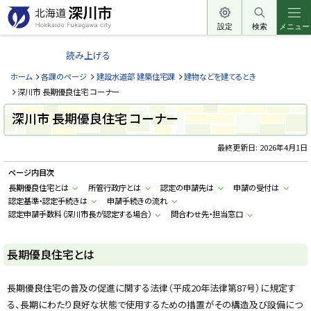
本
文
設定
検索
メニュー
北
へ
海
読み上げる
メ
道
ニ
ホーム
各課のページ
建設水道部 建築住宅課
建物などを建てるとき
深
ュ
深川市 長期優良住宅 コーナー
川
ー
深川市 長期優良住宅 コーナー
市
へ
H
o
最終更新日:
2026年4月1日
k
k
ページ内目次
a
i
長期優良住宅とは
所管行政庁とは
認定の申請先は
申請の受付は
d
認定基準・認定手続きは
申請手続きの流れ
o
F
認定申請手数料（深川市長が認定する場合）
問合わせ先・担当窓口
u
k
a
g
長期優良住宅とは
a
w
a
長期優良住宅の普及の促進に関する法律（平成20年法律第87号）に規定す
c
i
る、長期にわたり良好な状態で使用するための措置がその構造及び設備につ
t