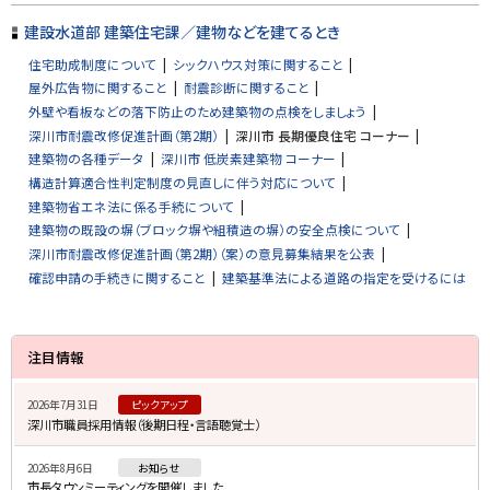
ッ
プ
建設水道部 建築住宅課／建物などを建てるとき
に
住宅助成制度について
シックハウス対策に関すること
戻
屋外広告物に関すること
耐震診断に関すること
る
外壁や看板などの落下防止のため建築物の点検をしましょう
深川市耐震改修促進計画（第2期）
深川市 長期優良住宅 コーナー
建築物の各種データ
深川市 低炭素建築物 コーナー
構造計算適合性判定制度の見直しに伴う対応について
建築物省エネ法に係る手続について
建築物の既設の塀（ブロック塀や組積造の塀）の安全点検について
深川市耐震改修促進計画（第2期）（案）の意見募集結果を公表
確認申請の手続きに関すること
建築基準法による道路の指定を受けるには
サ
注目情報
イ
2026年7月31日
ピックアップ
ド
深川市職員採用情報（後期日程・言語聴覚士）
・
2026年8月6日
お知らせ
メ
市長タウンミーティングを開催しました