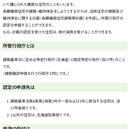
y
いて講じられた優良な住宅のことをいいます。
長期優良住宅の建築・維持保全をしようとするかたは、当該住宅の建築及び
維持保全に関する計画（長期優良住宅建築等計画）を作成し、所管行政庁の
認定を申請することができます。
なお、計画の認定を受けた住宅は、税の減免を受けることができます。
ト
所管行政庁とは
ッ
プ
建築基準法に定める特定行政庁（北海道）と限定特定行政庁（深川市）のこと
に
です。
戻
（建築確認申請を行う行政庁と同じです。）
る
ト
認定の申請先は
ッ
プ
建築基準法第6条第1項第2号の一部および3号に該当する住宅は、深
に
川市長宛てです。
戻
1以外の住宅は、北海道知事宛てです。
る
ト
申請の受付は