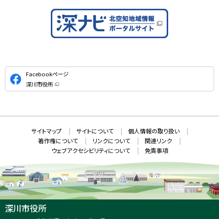
公
Facebookページ
式
深川市役所
S
（
新
N
規
ウ
S
ィ
ン
ド
本
ウ
サ
サイトマップ
サイトについて
個人情報の取り扱い
で
文
開
イ
著作権について
リンクについて
関連リンク
へ
き
ト
ま
ウェブアクセシビリティについて
免責事項
戻
す
情
）
る
メ
報
ニ
ュ
ー
へ
深川市役所
戻