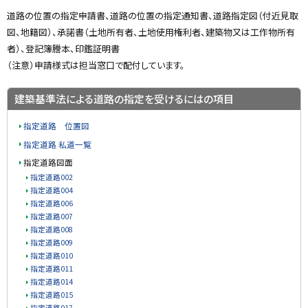
る
道路の位置の指定申請書、道路の位置の指定通知書、道路指定図（付近見取
図、地籍図）、承諾書（土地所有者、土地使用権利者、建築物又は工作物所有
者）、登記簿謄本、印鑑証明書
（注意）申請様式は担当窓口で配付しています。
ト
建築基準法による道路の指定を受けるにはの項目
ッ
指定道路 位置図
プ
指定道路 私道一覧
に
戻
指定道路図面
る
指定道路002
指定道路004
指定道路006
指定道路007
指定道路008
指定道路009
指定道路010
指定道路011
指定道路014
指定道路015
指定道路017