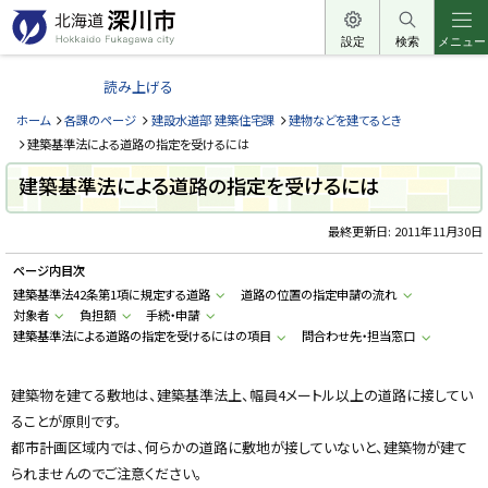
本
文
設定
検索
メニュー
北
へ
海
読み上げる
メ
道
ニ
ホーム
各課のページ
建設水道部 建築住宅課
建物などを建てるとき
深
ュ
建築基準法による道路の指定を受けるには
川
ー
建築基準法による道路の指定を受けるには
市
へ
H
o
最終更新日:
2011年11月30日
k
k
ページ内目次
a
i
建築基準法42条第1項に規定する道路
道路の位置の指定申請の流れ
d
対象者
負担額
手続・申請
o
F
建築基準法による道路の指定を受けるにはの項目
問合わせ先・担当窓口
u
k
a
g
建築物を建てる敷地は、建築基準法上、幅員4メートル以上の道路に接してい
a
ることが原則です。
w
a
都市計画区域内では、何らかの道路に敷地が接していないと、建築物が建て
c
i
られませんのでご注意ください。
t