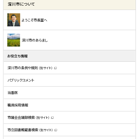
深川市について
ようこそ市長室へ
深川市のあらまし
お役立ち情報
深川市の条例や規則
（別サイト）
（
新
規
パブリックコメント
ウ
ィ
ン
ド
当番医
ウ
で
開
職員採用情報
き
ま
す
）
市議会会議録検索
（別サイト）
（
新
規
市立図書館蔵書検索
（別サイト）
ウ
（
ィ
新
ン