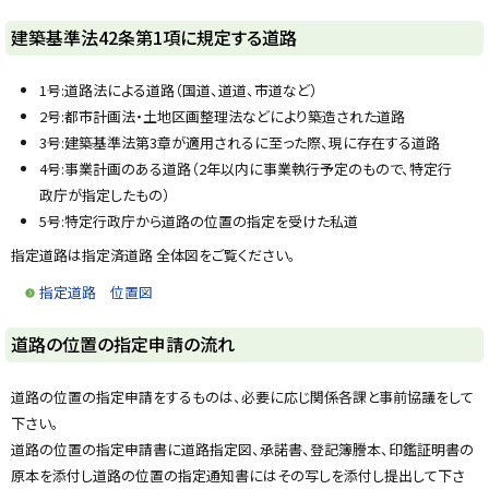
y
建築基準法42条第1項に規定する道路
1号:道路法による道路（国道、道道、市道など）
2号:都市計画法・土地区画整理法などにより築造された道路
3号:建築基準法第3章が適用されるに至った際、現に存在する道路
4号:事業計画のある道路（2年以内に事業執行予定のもので、特定行
政庁が指定したもの）
5号:特定行政庁から道路の位置の指定を受けた私道
指定道路は指定済道路 全体図をご覧ください。
指定道路 位置図
ト
道路の位置の指定申請の流れ
ッ
プ
道路の位置の指定申請をするものは、必要に応じ関係各課と事前協議をして
に
下さい。
戻
道路の位置の指定申請書に道路指定図、承諾書、登記簿謄本、印鑑証明書の
る
原本を添付し道路の位置の指定通知書にはその写しを添付し提出して下さ