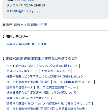
戻
ファクシミリ：0164-22-8134
る
お問い合わせフォーム
ト
発信元：
建設水道部 建築住宅課
ッ
プ
関連カテゴリー
に
事業者向各種計画・届出／建築
戻
る
建設水道部 建築住宅課／建物などを建てるとき
住宅助成制度について
シックハウス対策に関すること
屋外広告物に関すること
耐震診断に関すること
外壁や看板などの落下防止のため建築物の点検をしましょう
深川市耐震改修促進計画（第2期）
深川市 長期優良住宅 コーナー
建築物の各種データ
深川市 低炭素建築物 コーナー
構造計算適合性判定制度の見直しに伴う対応について
建築物省エネ法に係る手続について
建築物の既設の塀（ブロック塀や組積造の塀）の安全点検について
深川市耐震改修促進計画（第2期）（案）の意見募集結果を公表