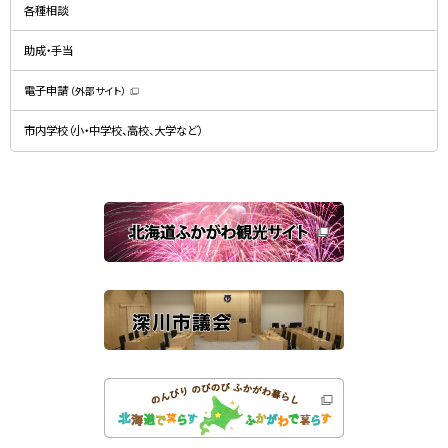
規
ド
各種相談
ウ
ウ
ィ
で
ン
開
ド
助成・手当
き
ウ
ま
で
す
開
）
電子申請
（外部サイト）
き
（
ま
新
す
規
）
市内学校（小・中学校、高校、大学など）
ウ
ィ
ン
ド
ウ
で
関
開
き
連
ま
す
サ
）
イ
ト