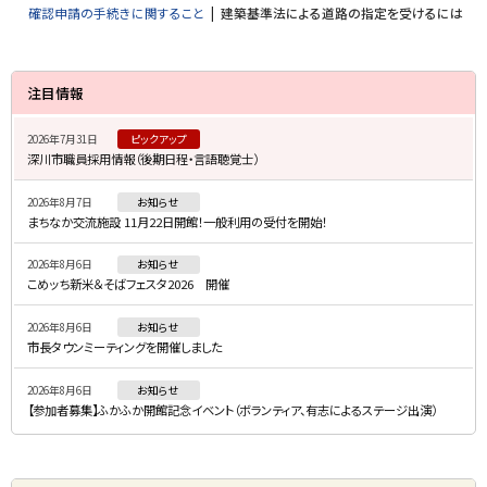
確認申請の手続きに関すること
建築基準法による道路の指定を受けるには
サ
注目情報
イ
2026年7月31日
ピックアップ
ド
深川市職員採用情報（後期日程・言語聴覚士）
・
2026年8月7日
お知らせ
メ
まちなか交流施設 11月22日開館！一般利用の受付を開始！
ニ
2026年8月6日
お知らせ
ュ
こめッち新米＆そばフェスタ2026 開催
ー
2026年8月6日
お知らせ
市長タウンミーティングを開催しました
2026年8月6日
お知らせ
【参加者募集】ふかふか開館記念イベント（ボランティア、有志によるステージ出演）