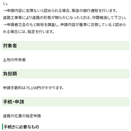
い。
→申請内容に支障ないと認められる場合、築造の施行通知を行います。
道路工事等により道路の形態が明らかになったときは、中間報告して下さい。
→申請者立会のもと現地を調査し、申請内容が基準に合致していると認めら
れる場合には、指定を行います。
ト
対象者
ッ
プ
土地の所有者
に
戻
ト
負担額
る
ッ
プ
申請手数料は75,100円がかかります。
に
戻
ト
手続・申請
る
ッ
プ
道路の位置の指定申請
に
手続きに必要なもの
戻