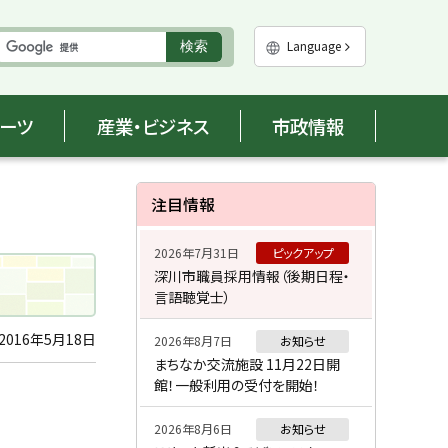
実
Language
検索
行
ポーツ
産業・ビジネス
市政情報
サ
注目情報
イ
2026年7月31日
ピックアップ
ド
深川市職員採用情報（後期日程・
言語聴覚士）
・
メ
2016年5月18日
2026年8月7日
お知らせ
まちなか交流施設 11月22日開
ニ
館！一般利用の受付を開始！
ュ
2026年8月6日
お知らせ