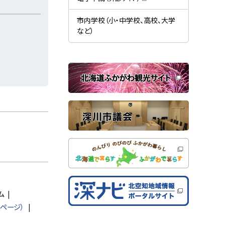
す
開
（
）
き
新
ま
規
市内学校（小・中学校、高校、大学
す
ウ
）
など）
ィ
ン
ド
ウ
で
関
開
き
連
ま
す
サ
）
イ
ト
ム
ムページ）