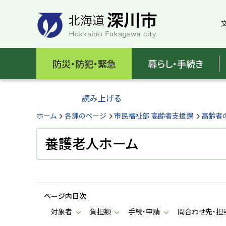
本
本
文
文
へ
へ
メ
戻
北
ニ
る
海
防災・防犯・緊急
暮らし・手続き
ュ
メ
ー
ニ
道
へ
ュ
読み上げる
深
ー
へ
ホーム
各課のページ
市民福祉部 高齢者支援課
高齢者
川
戻
る
養護老人ホーム
市
ペ
H
ー
o
ジ
k
k
の
a
ページ内目次
ト
i
d
ッ
対象者
負担額
手続・申請
問合わせ先・担
o
プ
F