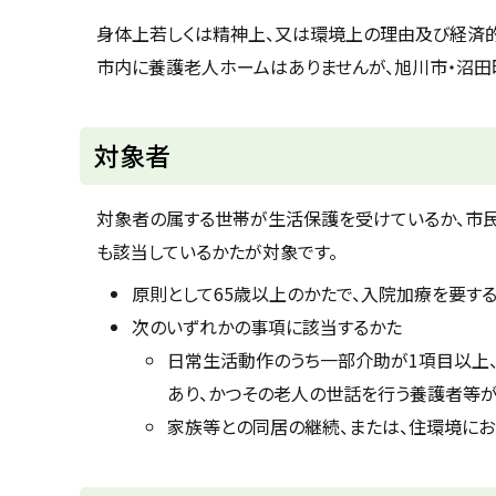
u
へ
k
身体上若しくは精神上、又は環境上の理由及び経済的
戻
a
市内に養護老人ホームはありませんが、旭川市・沼田
g
る
a
w
a
c
対象者
i
t
y
対象者の属する世帯が生活保護を受けているか、市民
も該当しているかたが対象です。
原則として65歳以上のかたで、入院加療を要す
次のいずれかの事項に該当するかた
日常生活動作のうち一部介助が1項目以上
あり、かつその老人の世話を行う養護者等が
家族等との同居の継続、または、住環境にお