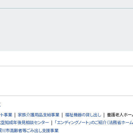
に
ント事業
家族介護用品支給事業
福祉機器の貸し出し
養護老人ホー
北空知成年後見相談センター
「エンディングノート」のご紹介（法務省ホー
深川市高齢者等ごみ出し支援事業