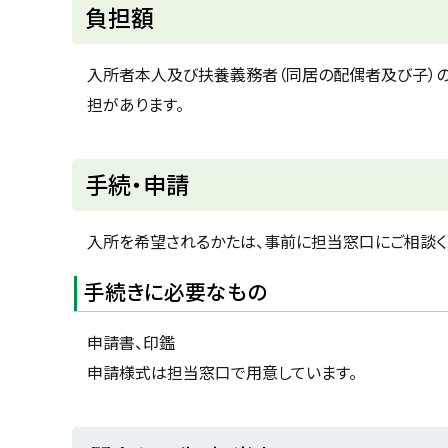
ト
負担額
ッ
プ
入所者本人及び扶養義務者（同居の配偶者及び子）
に
担があります。
戻
る
ト
手続・申請
ッ
プ
入所を希望されるかたは、事前に担当窓口にご相談く
に
手続きに必要なもの
戻
る
申請書、印鑑
申請様式は担当窓口で用意しています。
ト