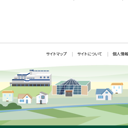
本
サ
サイトマップ
サイトについて
個人情報
文
イ
へ
ト
戻
情
る
メ
報
ニ
ュ
ー
へ
戻
る