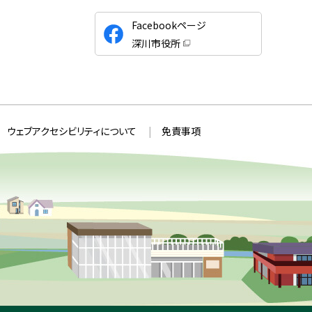
公
Facebookページ
式
深川市役所
S
（
新
N
規
ウ
S
ィ
ン
ド
ウ
ウェブアクセシビリティについて
免責事項
で
開
き
ま
す
）