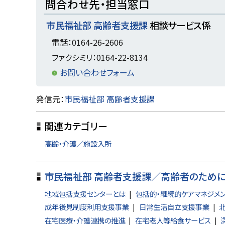
問合わせ先・担当窓口
ッ
市民福祉部 高齢者支援課
相談サービス係
プ
に
電話：0164-26-2606
戻
ファクシミリ：0164-22-8134
る
お問い合わせフォーム
ト
発信元：
市民福祉部 高齢者支援課
ッ
関連カテゴリー
プ
に
高齢・介護／施設入所
戻
る
市民福祉部 高齢者支援課／高齢者のため
地域包括支援センターとは
包括的・継続的ケアマネジメ
成年後見制度利用支援事業
日常生活自立支援事業
在宅医療・介護連携の推進
在宅老人等給食サービス