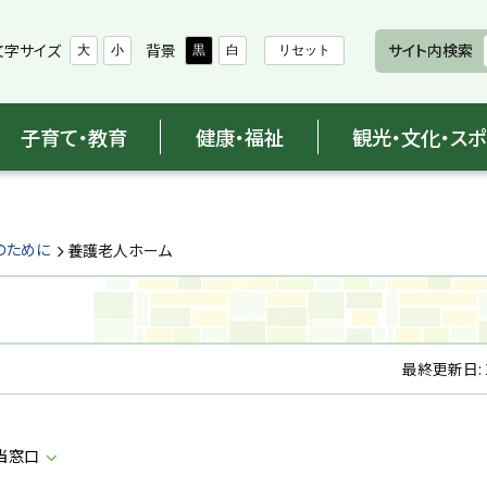
文字サイズ
背景
サイト内検索
大
小
黒
白
リセット
子育て・教育
健康・福祉
観光・文化・ス
のために
養護老人ホーム
最終更新日:
当窓口