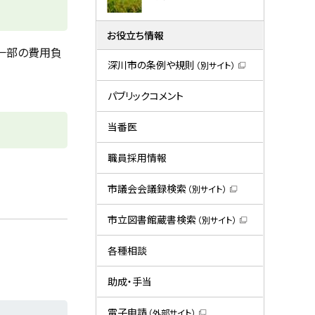
お役立ち情報
一部の費用負
深川市の条例や規則
（別サイト）
（
新
規
パブリックコメント
ウ
ィ
ン
当番医
ド
ウ
で
職員採用情報
開
き
ま
市議会会議録検索
（別サイト）
す
（
）
新
規
市立図書館蔵書検索
（別サイト）
ウ
（
ィ
新
ン
規
各種相談
ド
ウ
ウ
ィ
で
ン
助成・手当
開
ド
き
ウ
ま
で
電子申請
（外部サイト）