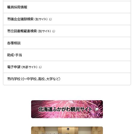
で
開
職員採用情報
き
ま
す
）
市議会会議録検索
（別サイト）
（
新
規
市立図書館蔵書検索
（別サイト）
ウ
（
ィ
新
ン
規
ド
各種相談
ウ
ウ
ィ
で
ン
開
ド
助成・手当
き
ウ
ま
で
す
開
）
電子申請
（外部サイト）
き
（
ま
新
す
規
）
市内学校（小・中学校、高校、大学など）
ウ
ィ
ン
ド
ウ
で
関
開
き
連
ま
す
サ
）
イ
ト