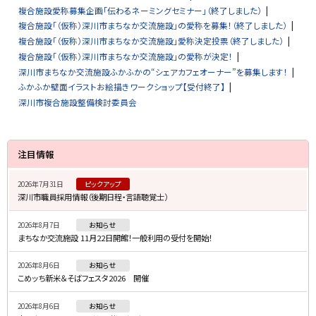
複合施設愛称募集企画「伝わるネーミングセミナー」（終了しました）
複合施設「（仮称）深川市まちなか交流施設」の愛称を募集！（終了しました）
複合施設「（仮称）深川市まちなか交流施設」愛称決定投票（終了しました）
複合施設「（仮称）深川市まちなか交流施設」の愛称が決定！
深川市まちなか交流施設ふかふかの“シェアカフェオーナー”を募集します！
ふかふか壁面イラストお絵描きワークショップ【受付終了】
深川市複合施設整備検討委員会
サ
注目情報
イ
2026年7月31日
ピックアップ
ド
深川市職員採用情報（後期日程・言語聴覚士）
・
2026年8月7日
お知らせ
メ
まちなか交流施設 11月22日開館！一般利用の受付を開始！
ニ
2026年8月6日
お知らせ
ュ
こめッち新米＆そばフェスタ2026 開催
ー
2026年8月6日
お知らせ