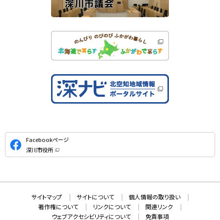
公
Facebookページ
式
深川市役所
S
（
新
N
規
ウ
S
ィ
ン
ド
本
ウ
サ
サイトマップ
サイトについて
個人情報の取り扱い
で
文
開
イ
著作権について
リンクについて
関連リンク
へ
き
ト
ま
ウェブアクセシビリティについて
免責事項
戻