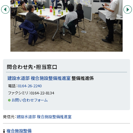
前へ
次へ
ト
問合わせ先・担当窓口
ッ
プ
建設水道部 複合施設整備推進室
整備推進係
に
電話：
0164-26-2240
戻
ファクシミリ：0164-22-8134
る
お問い合わせフォーム
ト
発信元：
建設水道部 複合施設整備推進室
ッ
プ
複合施設整備