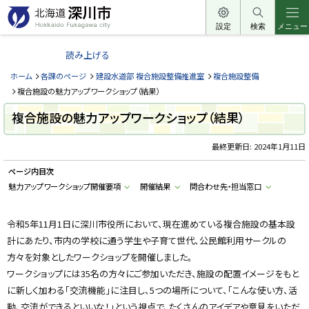
本
文
設定
検索
メニュー
北
へ
海
読み上げる
メ
道
ニ
ホーム
各課のページ
建設水道部 複合施設整備推進室
複合施設整備
深
ュ
複合施設の魅力アップワークショップ（結果）
川
ー
複合施設の魅力アップワークショップ（結果）
市
へ
H
o
最終更新日:
2024年1月11日
k
k
ページ内目次
a
i
魅力アップワークショップ開催要項
開催結果
問合わせ先・担当窓口
d
o
F
u
令和5年11月1日に深川市役所において、現在進めている複合施設の基本設
k
計にあたり、市内の学校に通う学生や子育て世代、公民館利用サークルの
a
g
方々を対象としたワークショップを開催しました。
a
w
ワークショップには35名の方々にご参加いただき、施設の配置イメージをもと
a
c
に新しく加わる「交流機能」に注目し、5つの場所について、「こんな使い方、活
i
動、交流ができるといいな！」という視点で、たくさんのアイデアや意見をいただ
t