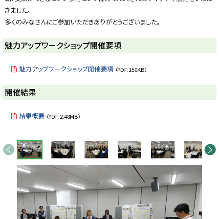
y
きました。
多くのみなさんにご参加いただきありがとうございました。
魅力アップワークショップ開催要項
魅力アップワークショップ開催要項
（PDF:150KB）
ト
開催結果
ッ
プ
結果概要
（PDF:2.48MB）
に
戻
画
る
前へ
次へ
像
ス
ラ
イ
ド
集