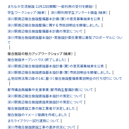
に
まちなか交流施設 11月22日開館！一般利用の受付を開始！
戻
学生ワークショップ（結果）
深川駅利用学生アンケート調査（結果）
る
深川駅周辺複合施設整備基本計画（案）の意見募集結果を公表
深川駅周辺複合施設整備に関する市民説明会を開催しました。
深川駅周辺複合施設整備基本計画の策定について
深川市複合施設建設基本設計・実施設計委託業務公募型プロポーザルについ
て
複合施設の魅力アップワークショップ（結果）
複合施設オープンハウス（終了しました）
深川駅周辺複合施設建設基本設計書（案）の意見募集結果を公表
深川駅周辺複合施設建設基本設計書（案）市民説明会を開催しました。
土地収用法第15条の14に基づく複合施設整備事業説明会の打ち切りについて
都市構造再編集中支援事業（都市再生整備計画）について
深川駅周辺複合施設建設基本設計の策定について
深川駅周辺複合施設建設実施設計の策定について
複合施設建設工事の施工業者が決定しました
複合施設のイメージ動画を作成しました
まちライブラリー試行運用について
深川市複合施設建設工事の進捗状況について