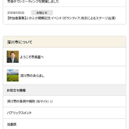
市長タウンミーティングを開催しました
2026年8月6日
お知らせ
【参加者募集】ふかふか開館記念イベント（ボランティア、有志によるステージ出演）
深川市について
ようこそ市長室へ
深川市のあらまし
お役立ち情報
深川市の条例や規則
（別サイト）
（
新
規
パブリックコメント
ウ
ィ
ン
ド
当番医
ウ