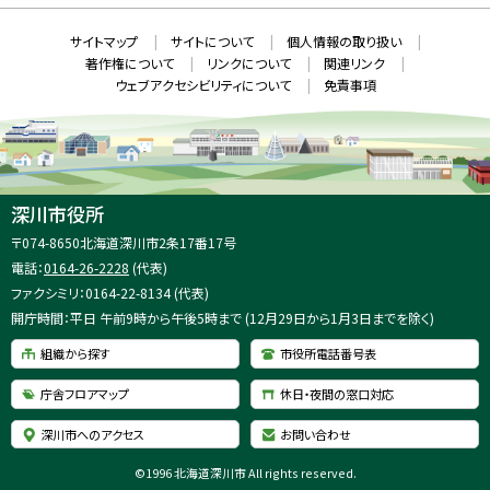
ン
ド
本
ウ
サ
サイトマップ
サイトについて
個人情報の取り扱い
で
文
開
イ
著作権について
リンクについて
関連リンク
へ
き
ト
ま
ウェブアクセシビリティについて
免責事項
戻
す
情
）
る
メ
報
ニ
ュ
ー
へ
深川市役所
戻
住
〒074-8650
北海道深川市2条17番17号
る
所
電話：
0164-26-2228
(代表)
：
ファクシミリ：0164-22-8134 (代表)
開庁時間：平日 午前9時から午後5時まで (12月29日から1月3日までを除く)
組織から探す
市役所電話番号表
庁舎フロアマップ
休日・夜間の窓口対応
深川市へのアクセス
お問い合わせ
©
1996 北海道深川市 All rights reserved.