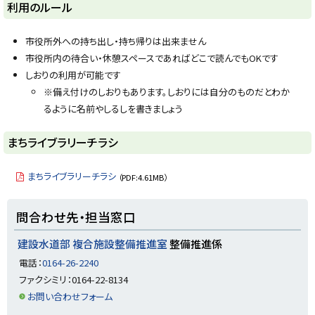
ト
利用のルール
ッ
プ
市役所外への持ち出し・持ち帰りは出来ません
に
市役所内の待合い・休憩スペースであればどこで読んでもOKです
戻
しおりの利用が可能です
る
※備え付けのしおりもあります。しおりには自分のものだとわか
るように名前やしるしを書きましょう
ト
まちライブラリーチラシ
ッ
プ
まちライブラリーチラシ
（PDF:4.61MB）
に
戻
ト
問合わせ先・担当窓口
る
ッ
プ
建設水道部 複合施設整備推進室
整備推進係
に
電話：
0164-26-2240
戻
ファクシミリ：0164-22-8134
る
お問い合わせフォーム