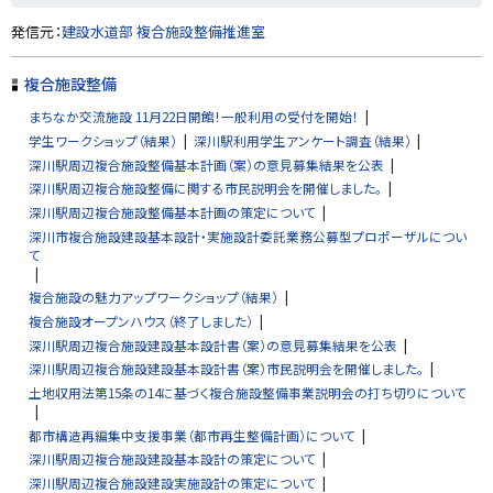
ト
発信元：
建設水道部 複合施設整備推進室
ッ
プ
複合施設整備
に
まちなか交流施設 11月22日開館！一般利用の受付を開始！
戻
学生ワークショップ（結果）
深川駅利用学生アンケート調査（結果）
る
深川駅周辺複合施設整備基本計画（案）の意見募集結果を公表
深川駅周辺複合施設整備に関する市民説明会を開催しました。
深川駅周辺複合施設整備基本計画の策定について
深川市複合施設建設基本設計・実施設計委託業務公募型プロポーザルについ
て
複合施設の魅力アップワークショップ（結果）
複合施設オープンハウス（終了しました）
深川駅周辺複合施設建設基本設計書（案）の意見募集結果を公表
深川駅周辺複合施設建設基本設計書（案）市民説明会を開催しました。
土地収用法第15条の14に基づく複合施設整備事業説明会の打ち切りについて
都市構造再編集中支援事業（都市再生整備計画）について
深川駅周辺複合施設建設基本設計の策定について
深川駅周辺複合施設建設実施設計の策定について