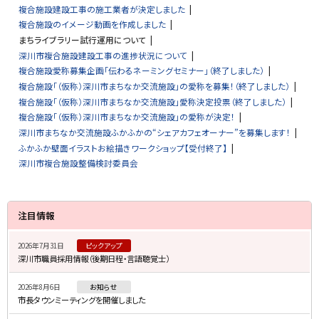
複合施設建設工事の施工業者が決定しました
複合施設のイメージ動画を作成しました
まちライブラリー試行運用について
深川市複合施設建設工事の進捗状況について
複合施設愛称募集企画「伝わるネーミングセミナー」（終了しました）
複合施設「（仮称）深川市まちなか交流施設」の愛称を募集！（終了しました）
複合施設「（仮称）深川市まちなか交流施設」愛称決定投票（終了しました）
複合施設「（仮称）深川市まちなか交流施設」の愛称が決定！
深川市まちなか交流施設ふかふかの“シェアカフェオーナー”を募集します！
ふかふか壁面イラストお絵描きワークショップ【受付終了】
深川市複合施設整備検討委員会
サ
注目情報
イ
2026年7月31日
ピックアップ
ド
深川市職員採用情報（後期日程・言語聴覚士）
・
2026年8月6日
お知らせ
メ
市長タウンミーティングを開催しました
ニ