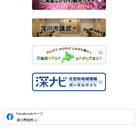
す
サ
）
イ
ト
公
Facebookページ
式
深川市役所
S
（
新
N
規
ウ
S
ィ