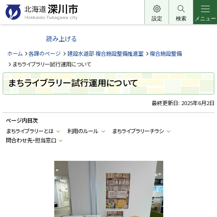
本
文
設定
検索
メニュー
北
へ
海
読み上げる
メ
道
ニ
ホーム
各課のページ
建設水道部 複合施設整備推進室
複合施設整備
深
ュ
まちライブラリー試行運用について
川
ー
まちライブラリー試行運用について
市
へ
H
o
最終更新日:
2025年6月2日
k
k
ページ内目次
a
i
まちライブラリーとは
利用のルール
まちライブラリーチラシ
d
問合わせ先・担当窓口
o
F
u
k
a
g
a
w
a
c
i
t