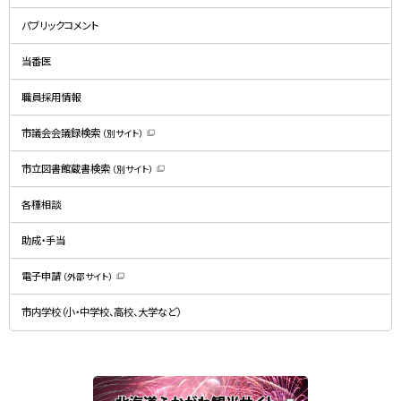
新
規
パブリックコメント
ウ
ィ
ン
ド
当番医
ウ
で
開
職員採用情報
き
ま
す
）
市議会会議録検索
（別サイト）
（
新
規
市立図書館蔵書検索
（別サイト）
ウ
（
ィ
新
ン
規
ド
各種相談
ウ
ウ
ィ
で
ン
開
ド
助成・手当
き
ウ
ま
で
す
開
）
電子申請
（外部サイト）
き
（
ま
新
す
規
）
市内学校（小・中学校、高校、大学など）
ウ
ィ
ン
ド
ウ
で
関
開
き
連
ま