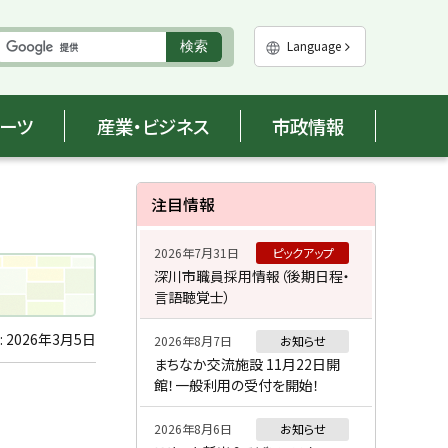
実
Language
検索
行
ポーツ
産業・ビジネス
市政情報
サ
注目情報
イ
2026年7月31日
ピックアップ
ド
深川市職員採用情報（後期日程・
言語聴覚士）
・
メ
:
2026年3月5日
2026年8月7日
お知らせ
まちなか交流施設 11月22日開
ニ
館！一般利用の受付を開始！
ュ
2026年8月6日
お知らせ