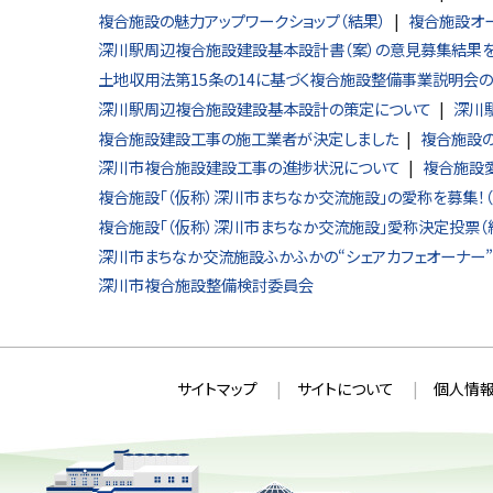
複合施設の魅力アップワークショップ（結果）
複合施設オー
深川駅周辺複合施設建設基本設計書（案）の意見募集結果
土地収用法第15条の14に基づく複合施設整備事業説明会
深川駅周辺複合施設建設基本設計の策定について
深川
複合施設建設工事の施工業者が決定しました
複合施設の
深川市複合施設建設工事の進捗状況について
複合施設愛
複合施設「（仮称）深川市まちなか交流施設」の愛称を募集！（
複合施設「（仮称）深川市まちなか交流施設」愛称決定投票（
深川市まちなか交流施設ふかふかの“シェアカフェオーナー”
深川市複合施設整備検討委員会
本
サ
サイトマップ
サイトについて
個人情報
文
イ
へ
ト
戻
情
る
メ