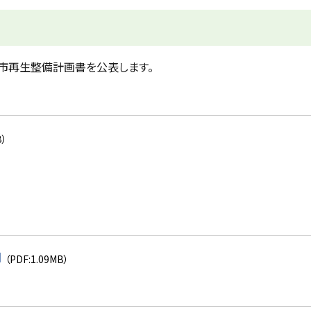
都市再生整備計画書を公表します。
B）
】
（PDF:1.09MB）