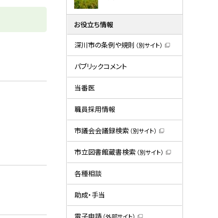
お役立ち情報
深川市の条例や規則
（別サイト）
（
新
規
パブリックコメント
ウ
ィ
ン
当番医
ド
ウ
で
職員採用情報
開
き
ま
市議会会議録検索
（別サイト）
す
（
）
新
規
市立図書館蔵書検索
（別サイト）
ウ
（
ィ
新
ン
規
各種相談
ド
ウ
ウ
ィ
で
ン
助成・手当
開
ド
き
ウ
ま
で
電子申請
（外部サイト）