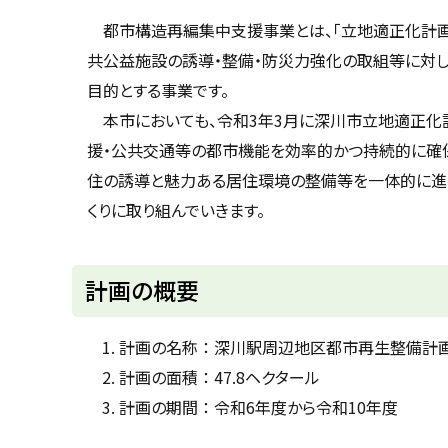
u
へ
k
都市構造再編集中支援事業とは、「立地適正化計画
戻
a
共公益施設の誘導・整備・防災力強化の取組等に対
g
る
a
目的とする事業です。
w
a
本市においても、令和3年3月に深川市立地適正化計
c
i
援・公共交通等の都市機能を効率的かつ持続的に確保
t
y
住の誘導と魅力ある居住環境の整備等を一体的に進
くりに取り組んでいきます。
計画の概要
計画の名称 ： 深川駅周辺地区都市再生整備計
計画の面積 ： 47.8ヘクタール
計画の期間 ： 令和6年度から令和10年度