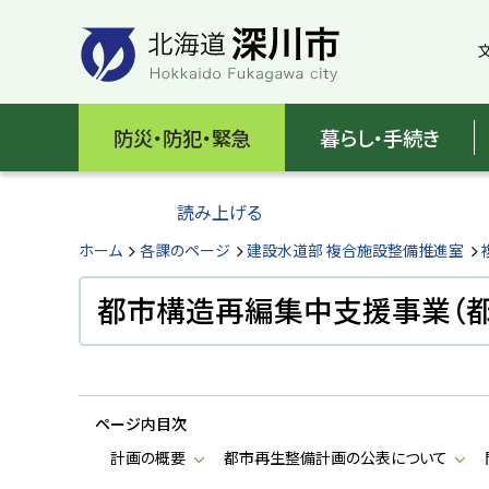
本
本
文
文
へ
へ
メ
戻
北
ニ
る
海
防災・防犯・緊急
暮らし・手続き
ュ
メ
ー
ニ
道
へ
ュ
読み上げる
深
ー
へ
ホーム
各課のページ
建設水道部 複合施設整備推進室
川
戻
る
都市構造再編集中支援事業（
市
ペ
H
ー
o
ジ
k
k
の
a
ページ内目次
ト
i
d
ッ
計画の概要
都市再生整備計画の公表について
o
プ
F