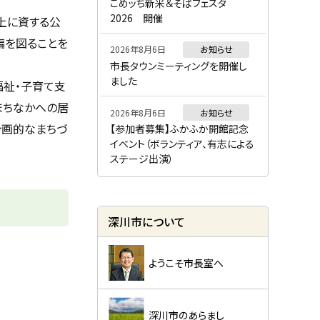
ー
こめッち新米＆そばフェスタ
2026 開催
上に資する公
編を図ることを
2026年8月6日
お知らせ
市長タウンミーティングを開催し
ました
福祉・子育て支
まちなかへの居
2026年8月6日
お知らせ
計画的なまちづ
【参加者募集】ふかふか開館記念
イベント（ボランティア、有志による
ステージ出演）
深川市について
ようこそ市長室へ
深川市のあらまし