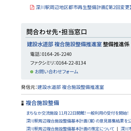
深川駅周辺地区都市再生整備計画【第2回変更
ト
問合わせ先・担当窓口
ッ
建設水道部 複合施設整備推進室
整備推進係
プ
に
電話：0164-26-2240
戻
ファクシミリ：0164-22-8134
る
お問い合わせフォーム
ト
発信元：
建設水道部 複合施設整備推進室
ッ
複合施設整備
プ
に
まちなか交流施設 11月22日開館！一般利用の受付を開始！
戻
深川駅周辺複合施設整備基本計画（案）の意見募集結果を
深川駅周辺複合施設整備基本計画の策定について
深川
る