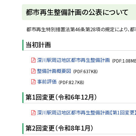
ト
都市再生整備計画の公表について
ッ
プ
都市再生特別措置法第46条第28項の規定により、
に
当初計画
戻
る
深川駅周辺地区都市再生整備計画
（PDF:1.08M
整備計画概要図
（PDF:637KB）
事前評価
（PDF:82.7KB）
第1回変更（令和6年12月）
深川駅周辺地区都市再生整備計画【第1回変更
第2回変更（令和8年1月）