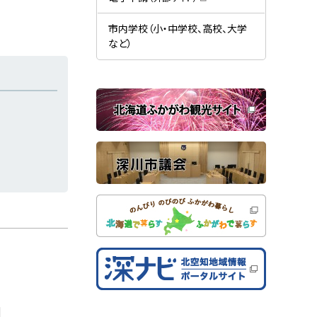
す
開
（
）
き
新
ま
規
市内学校（小・中学校、高校、大学
す
ウ
）
など）
ィ
ン
ド
ウ
で
関
開
き
連
ま
す
サ
）
イ
ト