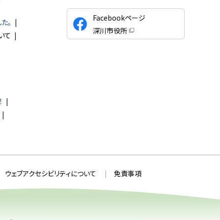
公
Facebookページ
た。
式
深川市役所
いて
S
（
新
N
規
ウ
S
ィ
ン
ド
ウ
で
開
！
き
ま
す
）
ウェブアクセシビリティについて
免責事項