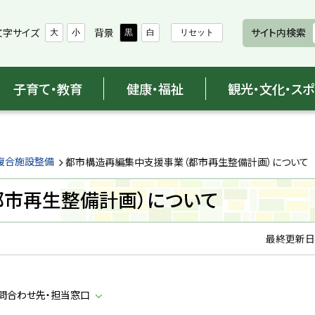
文字サイズ
背景
サイト内検索
大
小
黒
白
リセット
子育て・教育
健康・福祉
観光・文化・ス
複合施設整備
都市構造再編集中支援事業（都市再生整備計画）について
都市再生整備計画）について
最終更新日
問合わせ先・担当窓口