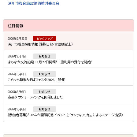
深川市複合施設整備検討委員会
サ
注目情報
イ
2026年7月31日
ピックアップ
ド
深川市職員採用情報（後期日程・言語聴覚士）
・
2026年8月7日
お知らせ
メ
まちなか交流施設 11月22日開館！一般利用の受付を開始！
ニ
2026年8月6日
お知らせ
ュ
こめッち新米＆そばフェスタ2026 開催
ー
2026年8月6日
お知らせ
市長タウンミーティングを開催しました
2026年8月6日
お知らせ
【参加者募集】ふかふか開館記念イベント（ボランティア、有志によるステージ出演）