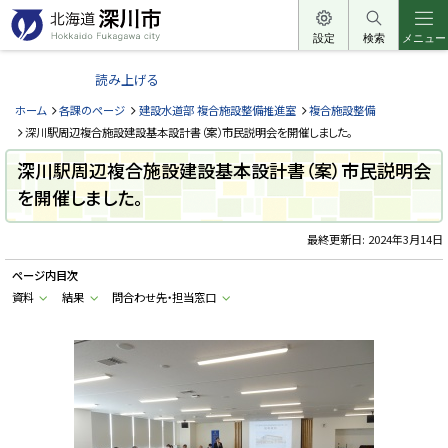
本
文
設定
検索
メニュー
北
へ
海
読み上げる
メ
道
ニ
ホーム
各課のページ
建設水道部 複合施設整備推進室
複合施設整備
深
ュ
深川駅周辺複合施設建設基本設計書（案）市民説明会を開催しました。
川
ー
深川駅周辺複合施設建設基本設計書（案）市民説明会
市
へ
を開催しました。
H
o
k
k
最終更新日:
2024年3月14日
a
i
ページ内目次
d
o
資料
結果
問合わせ先・担当窓口
F
u
k
a
g
a
w
a
c
i
t