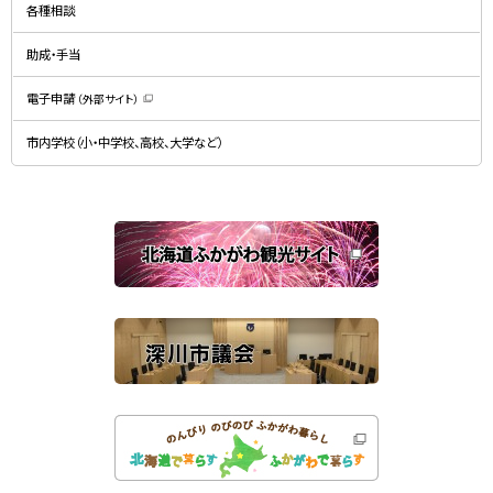
規
ド
各種相談
ウ
ウ
ィ
で
ン
開
ド
助成・手当
き
ウ
ま
で
す
開
）
電子申請
（外部サイト）
き
（
ま
新
す
規
）
市内学校（小・中学校、高校、大学など）
ウ
ィ
ン
ド
ウ
で
関
開
き
連
ま
す
サ
）
イ
ト