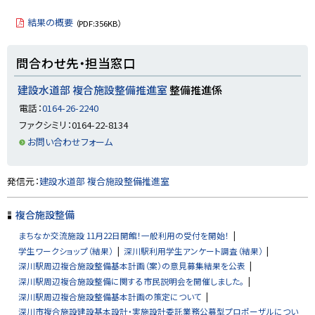
ッ
プ
結果の概要
（PDF:356KB）
に
戻
ト
問合わせ先・担当窓口
る
ッ
プ
建設水道部 複合施設整備推進室
整備推進係
に
電話：
0164-26-2240
戻
ファクシミリ：0164-22-8134
る
お問い合わせフォーム
ト
発信元：
建設水道部 複合施設整備推進室
ッ
プ
複合施設整備
に
まちなか交流施設 11月22日開館！一般利用の受付を開始！
戻
学生ワークショップ（結果）
深川駅利用学生アンケート調査（結果）
る
深川駅周辺複合施設整備基本計画（案）の意見募集結果を公表
深川駅周辺複合施設整備に関する市民説明会を開催しました。
深川駅周辺複合施設整備基本計画の策定について
深川市複合施設建設基本設計・実施設計委託業務公募型プロポーザルについ