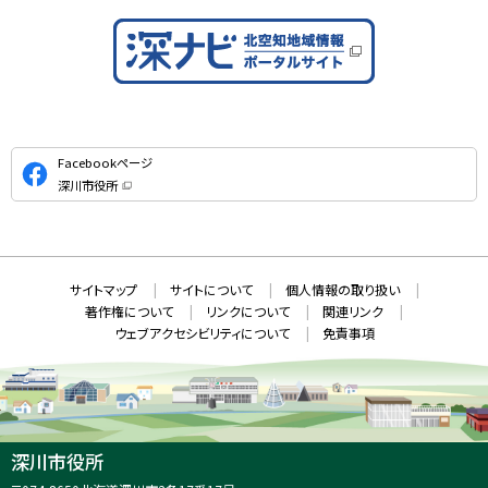
公
Facebookページ
式
深川市役所
S
（
新
N
規
ウ
S
ィ
ン
ド
本
ウ
サ
サイトマップ
サイトについて
個人情報の取り扱い
で
文
開
イ
著作権について
リンクについて
関連リンク
へ
き
ト
ま
ウェブアクセシビリティについて
免責事項
戻
す
情
）
る
メ
報
ニ
ュ
ー
へ
深川市役所
戻