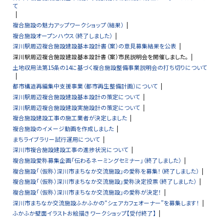
て
複合施設の魅力アップワークショップ（結果）
複合施設オープンハウス（終了しました）
深川駅周辺複合施設建設基本設計書（案）の意見募集結果を公表
深川駅周辺複合施設建設基本設計書（案）市民説明会を開催しました。
土地収用法第15条の14に基づく複合施設整備事業説明会の打ち切りについて
都市構造再編集中支援事業（都市再生整備計画）について
深川駅周辺複合施設建設基本設計の策定について
深川駅周辺複合施設建設実施設計の策定について
複合施設建設工事の施工業者が決定しました
複合施設のイメージ動画を作成しました
まちライブラリー試行運用について
深川市複合施設建設工事の進捗状況について
複合施設愛称募集企画「伝わるネーミングセミナー」（終了しました）
複合施設「（仮称）深川市まちなか交流施設」の愛称を募集！（終了しました）
複合施設「（仮称）深川市まちなか交流施設」愛称決定投票（終了しました）
複合施設「（仮称）深川市まちなか交流施設」の愛称が決定！
深川市まちなか交流施設ふかふかの“シェアカフェオーナー”を募集します！
ふかふか壁面イラストお絵描きワークショップ【受付終了】