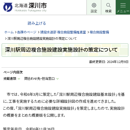
本
文
設定
検索
メニュー
北
へ
海
読み上げる
メ
道
ニ
ホーム
各課のページ
建設水道部 複合施設整備推進室
複合施設整備
深
ュ
深川駅周辺複合施設建設実施設計の策定について
川
ー
深川駅周辺複合施設建設実施設計の策定について
市
へ
H
o
最終更新日:
2024年12月9日
k
k
ページ内目次
a
i
掲載書類
問合わせ先・担当窓口
d
o
F
u
市では、令和6年3月に策定した「深川駅周辺複合施設建設基本設計」を基
k
に、工事を実施するために必要な詳細設計図の作成を進めてきました。
a
g
この度、「深川駅周辺複合施設建設実施設計」を策定しましたので、実施設計
a
w
の概要をまとめた概要版を公開します。
a
c
i
策定年月日 令和6年11月26日
t