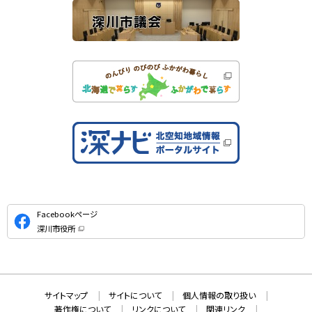
公
Facebookページ
式
深川市役所
S
（
新
N
規
ウ
S
ィ
ン
ド
本
ウ
サ
サイトマップ
サイトについて
個人情報の取り扱い
で
文
開
イ
著作権について
リンクについて
関連リンク
へ