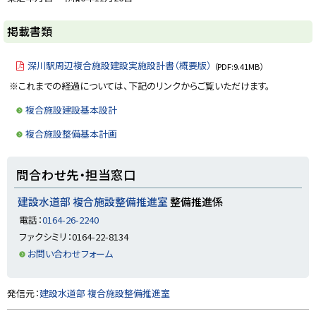
y
掲載書類
深川駅周辺複合施設建設実施設計書（概要版）
（PDF:9.41MB）
※これまでの経過については、下記のリンクからご覧いただけます。
複合施設建設基本設計
複合施設整備基本計画
ト
問合わせ先・担当窓口
ッ
プ
建設水道部 複合施設整備推進室
整備推進係
に
電話：
0164-26-2240
戻
ファクシミリ：0164-22-8134
る
お問い合わせフォーム
ト
発信元：
建設水道部 複合施設整備推進室
ッ