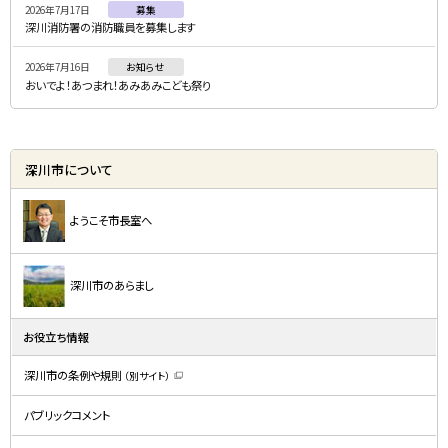
2026年7月17日
募集
深川消防署の消防職員を募集します
2026年7月16日
お知らせ
おいでよ！あつまれ！あみあみこども祭り
深川市について
ようこそ市長室へ
深川市のあらまし
お役立ち情報
深川市の条例や規則
（別サイト）
（
新
規
パブリックコメント
ウ
ィ
ン