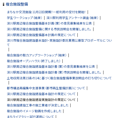
プ
複合施設整備
に
まちなか交流施設 11月22日開館！一般利用の受付を開始！
戻
学生ワークショップ（結果）
深川駅利用学生アンケート調査（結果）
る
深川駅周辺複合施設整備基本計画（案）の意見募集結果を公表
深川駅周辺複合施設整備に関する市民説明会を開催しました。
深川駅周辺複合施設整備基本計画の策定について
深川市複合施設建設基本設計・実施設計委託業務公募型プロポーザルについ
て
複合施設の魅力アップワークショップ（結果）
複合施設オープンハウス（終了しました）
深川駅周辺複合施設建設基本設計書（案）の意見募集結果を公表
深川駅周辺複合施設建設基本設計書（案）市民説明会を開催しました。
土地収用法第15条の14に基づく複合施設整備事業説明会の打ち切りについて
都市構造再編集中支援事業（都市再生整備計画）について
深川駅周辺複合施設建設基本設計の策定について
深川駅周辺複合施設建設実施設計の策定について
複合施設建設工事の施工業者が決定しました
複合施設のイメージ動画を作成しました
まちライブラリー試行運用について