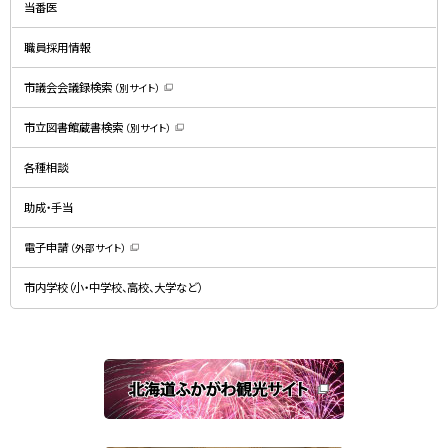
ド
当番医
ウ
で
開
職員採用情報
き
ま
す
）
市議会会議録検索
（別サイト）
（
新
規
市立図書館蔵書検索
（別サイト）
ウ
（
ィ
新
ン
規
ド
各種相談
ウ
ウ
ィ
で
ン
開
ド
助成・手当
き
ウ
ま
で
す
開
）
電子申請
（外部サイト）
き
（
ま
新
す
規
）
市内学校（小・中学校、高校、大学など）
ウ
ィ
ン
ド
ウ
で
関
開
き
連
ま
す
サ
）
イ
ト