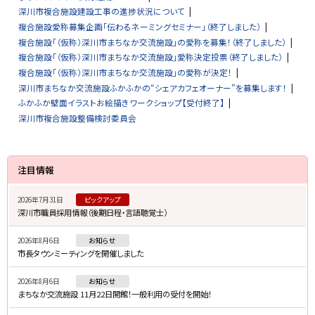
深川市複合施設建設工事の進捗状況について
複合施設愛称募集企画「伝わるネーミングセミナー」（終了しました）
複合施設「（仮称）深川市まちなか交流施設」の愛称を募集！（終了しました）
複合施設「（仮称）深川市まちなか交流施設」愛称決定投票（終了しました）
複合施設「（仮称）深川市まちなか交流施設」の愛称が決定！
深川市まちなか交流施設ふかふかの“シェアカフェオーナー”を募集します！
ふかふか壁面イラストお絵描きワークショップ【受付終了】
深川市複合施設整備検討委員会
サ
注目情報
イ
2026年7月31日
ピックアップ
ド
深川市職員採用情報（後期日程・言語聴覚士）
・
2026年8月6日
お知らせ
メ
市長タウンミーティングを開催しました
ニ
2026年8月6日
お知らせ
ュ
まちなか交流施設 11月22日開館！一般利用の受付を開始！
ー