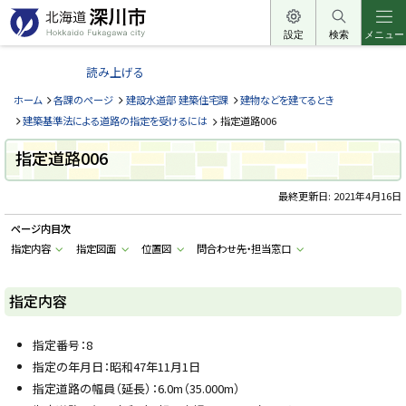
本
文
設定
検索
メニュー
北
へ
海
読み上げる
メ
道
ニ
ホーム
各課のページ
建設水道部 建築住宅課
建物などを建てるとき
深
ュ
建築基準法による道路の指定を受けるには
指定道路006
川
ー
市
指定道路006
へ
H
o
最終更新日:
2021年4月16日
k
k
a
ページ内目次
i
指定内容
指定図面
位置図
問合わせ先・担当窓口
d
o
F
u
指定内容
k
a
g
a
指定番号：8
w
指定の年月日：昭和47年11月1日
a
c
指定道路の幅員（延長）：6.0m（35.000m）
i
t