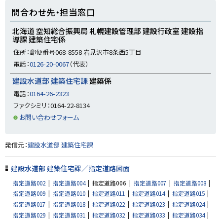
ト
問合わせ先・担当窓口
ッ
プ
北海道 空知総合振興局 札幌建設管理部 建設行政室 建設指
導課 建築住宅係
に
住所：郵便番号068-8558 岩見沢市8条西5丁目
戻
電話：
0126-20-0067
（代表）
る
建設水道部 建築住宅課
建築係
電話：
0164-26-2323
ファクシミリ：0164-22-8134
お問い合わせフォーム
ト
発信元：
建設水道部 建築住宅課
ッ
プ
建設水道部 建築住宅課／指定道路図面
に
指定道路002
指定道路004
指定道路006
指定道路007
指定道路008
戻
指定道路009
指定道路010
指定道路011
指定道路014
指定道路015
る
指定道路017
指定道路018
指定道路022
指定道路023
指定道路024
指定道路029
指定道路031
指定道路032
指定道路033
指定道路034