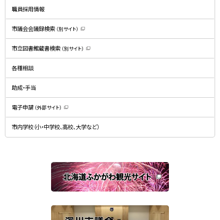
開
職員採用情報
き
ま
す
）
市議会会議録検索
（別サイト）
（
新
規
市立図書館蔵書検索
（別サイト）
ウ
（
ィ
新
ン
規
ド
各種相談
ウ
ウ
ィ
で
ン
開
ド
助成・手当
き
ウ
ま
で
す
開
）
電子申請
（外部サイト）
き
（
ま
新
す
規
）
市内学校（小・中学校、高校、大学など）
ウ
ィ
ン
ド
ウ
で
関
開
き
連
ま
す
サ
）
イ
ト