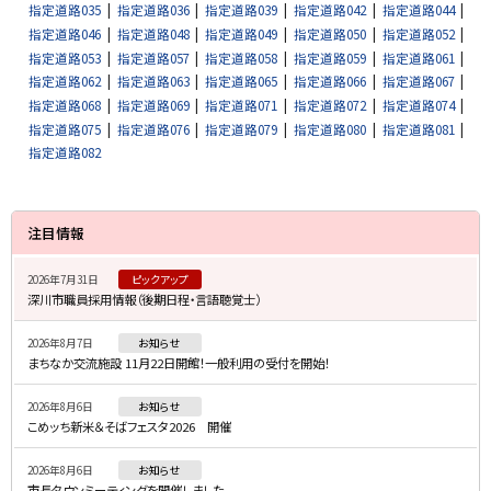
指定道路035
指定道路036
指定道路039
指定道路042
指定道路044
指定道路046
指定道路048
指定道路049
指定道路050
指定道路052
指定道路053
指定道路057
指定道路058
指定道路059
指定道路061
指定道路062
指定道路063
指定道路065
指定道路066
指定道路067
指定道路068
指定道路069
指定道路071
指定道路072
指定道路074
指定道路075
指定道路076
指定道路079
指定道路080
指定道路081
指定道路082
サ
注目情報
イ
2026年7月31日
ピックアップ
ド
深川市職員採用情報（後期日程・言語聴覚士）
・
2026年8月7日
お知らせ
メ
まちなか交流施設 11月22日開館！一般利用の受付を開始！
ニ
2026年8月6日
お知らせ
ュ
こめッち新米＆そばフェスタ2026 開催
ー
2026年8月6日
お知らせ
市長タウンミーティングを開催しました