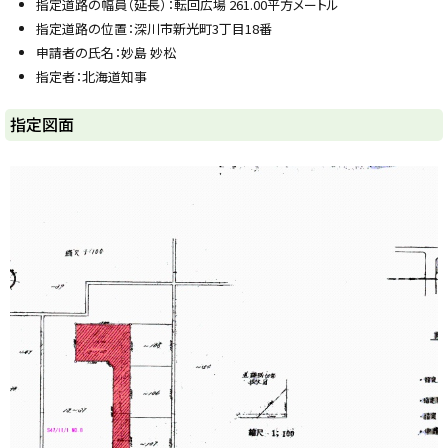
指定道路の幅員（延長）：転回広場 261.00平方メートル
y
指定道路の位置：深川市新光町3丁目18番
申請者の氏名：妙島 妙松
指定者：北海道知事
ト
指定図面
ッ
プ
に
戻
る