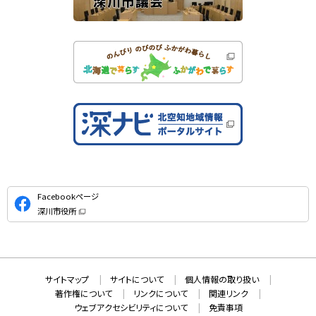
公
Facebookページ
式
深川市役所
S
（
新
N
規
ウ
S
ィ
ン
ド
本
ウ
サ
サイトマップ
サイトについて
個人情報の取り扱い
で
文
開
イ
著作権について
リンクについて
関連リンク
へ
き
ト
ま
ウェブアクセシビリティについて
免責事項
戻
す