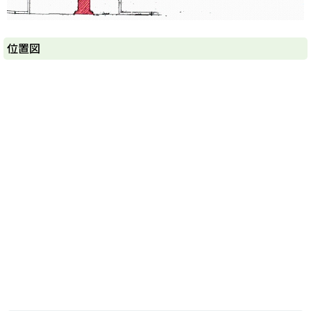
ト
位置図
ッ
プ
に
戻
る