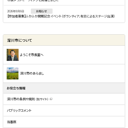
2026年8月6日
お知らせ
【参加者募集】ふかふか開館記念イベント（ボランティア、有志によるステージ出演）
深川市について
ようこそ市長室へ
深川市のあらまし
お役立ち情報
深川市の条例や規則
（別サイト）
（
新
規
パブリックコメント
ウ
ィ
ン
ド
当番医
ウ
で