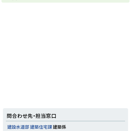
ッ
プ
に
戻
る
ト
問合わせ先・担当窓口
ッ
プ
建設水道部 建築住宅課
建築係