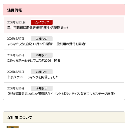
サ
注目情報
イ
2026年7月31日
ピックアップ
ド
深川市職員採用情報（後期日程・言語聴覚士）
・
2026年8月7日
お知らせ
メ
まちなか交流施設 11月22日開館！一般利用の受付を開始！
ニ
2026年8月6日
お知らせ
ュ
こめッち新米＆そばフェスタ2026 開催
ー
2026年8月6日
お知らせ
市長タウンミーティングを開催しました
2026年8月6日
お知らせ
【参加者募集】ふかふか開館記念イベント（ボランティア、有志によるステージ出演）
深川市について