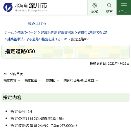
本
文
設定
検索
メニュー
北
へ
海
読み上げる
メ
道
ニ
ホーム
各課のページ
建設水道部 建築住宅課
建物などを建てるとき
深
ュ
建築基準法による道路の指定を受けるには
指定道路050
川
ー
市
指定道路050
へ
H
o
最終更新日:
2021年4月16日
k
k
a
ページ内目次
i
指定内容
指定図面
位置図
問合わせ先・担当窓口
d
o
F
u
指定内容
k
a
g
a
指定番号：14
w
指定の年月日：昭和55年10月9日
a
c
指定道路の幅員（延長）：7.0m（47.000m）
i
t