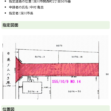
指定道路の位置：深川市開西町2丁目5076番
y
申請者の氏名：中村 亀吉
指定者：深川市長
ト
指定図面
ッ
プ
に
戻
る
ト
位置図