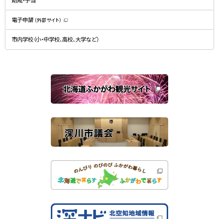
助成・手当
き
ウ
ま
で
す
開
）
電子申請
（外部サイト）
き
（
ま
新
す
規
）
市内学校（小・中学校、高校、大学など）
ウ
ィ
ン
ド
ウ
で
関
開
き
連
ま
す
サ
）
イ
ト