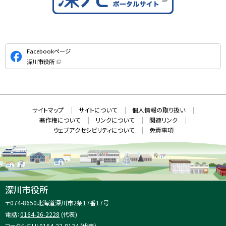
公
Facebookページ
式
深川市役所
S
（
新
N
規
ウ
S
ィ
ン
ド
本
ウ
サ
サイトマップ
サイトについて
個人情報の取り扱い
で
文
開
イ
著作権について
リンクについて
関連リンク
へ
き
ト
ま
ウェブアクセシビリティについて
免責事項
戻
す
情
）
る
メ
報
ニ
ュ
ー
へ
深川市役所
戻
住
〒074-8650
北海道深川市2条17番17号
る
所
電話：
0164-26-2228
(代表)
：
ファクシミリ：0164-22-8134 (代表)