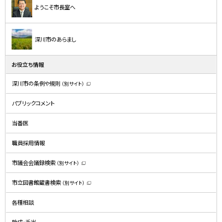
ようこそ市長室へ
深川市のあらまし
お役立ち情報
深川市の条例や規則
（別サイト）
（
新
規
パブリックコメント
ウ
ィ
ン
ド
当番医
ウ
で
開
職員採用情報
き
ま
す
）
市議会会議録検索
（別サイト）
（
新
規
市立図書館蔵書検索
（別サイト）
ウ
（
ィ
新
ン
規
ド
各種相談
ウ
ウ
ィ
で
ン
開
ド