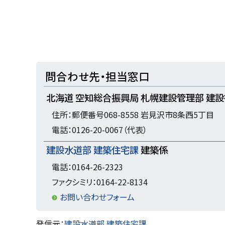
ト
問合わせ先・担当窓口
ッ
北海道 空知総合振興局 札幌建設管理部 建設
プ
に
住所：郵便番号068-8558 岩見沢市8条西5丁目
戻
電話：0126-20-0067（代表）
る
建設水道部 建築住宅課
建築係
電話：0164-26-2323
ファクシミリ：0164-22-8134
お問い合わせフォーム
ト
発信元：
建設水道部 建築住宅課