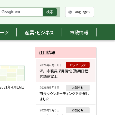
実
Language
検索
行
ポーツ
産業・ビジネス
市政情報
サ
注目情報
イ
2026年7月31日
ピックアップ
ド
深川市職員採用情報（後期日程・
言語聴覚士）
・
メ
2021年4月16日
2026年8月6日
お知らせ
市長タウンミーティングを開催し
ニ
ました
ュ
2026年8月6日
お知らせ