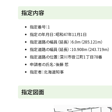
u
へ
k
戻
指定内容
a
g
る
a
w
指定番号：1
a
c
指定の年月日：昭和47年11月1日
i
t
指定道路の幅員（延長）：6.0m（285.121m）
y
指定道路の幅員（延長）：10.908m（243.719m）
指定道路の位置：深川市音江町1丁目78番
申請者の氏名：後藤 悊
指定者：北海道知事
ト
指定図面
ッ
プ
に