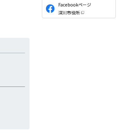
公
Facebookページ
式
深川市役所
S
（
新
N
規
ウ
S
ィ
ン
ド
ウ
で
開
き
ま
す
）