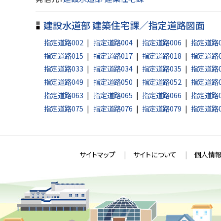
ッ
建設水道部 建築住宅課／指定道路図面
プ
に
指定道路002
指定道路004
指定道路006
指定道路0
戻
指定道路015
指定道路017
指定道路018
指定道路0
指定道路033
指定道路034
指定道路035
指定道路0
る
指定道路049
指定道路050
指定道路052
指定道路0
指定道路063
指定道路065
指定道路066
指定道路0
指定道路075
指定道路076
指定道路079
指定道路0
本
サ
サイトマップ
サイトについて
個人情報
文
イ
へ
ト
戻
情
る
メ
報
ニ
ュ