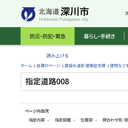
本
本
文
文
へ
へ
メ
戻
北
ニ
る
海
防災・防犯・緊急
暮らし・手続き
ュ
メ
ー
ニ
道
へ
ュ
読み上げる
深
ー
へ
ホーム
各課のページ
建設水道部 建築住宅課
建物など
川
戻
る
指定道路008
市
ペ
H
ー
o
ジ
k
k
の
a
ページ内目次
ト
i
d
ッ
指定内容
指定図面
位置図
問合わせ先・
o
プ
F