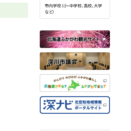
新
ま
規
市内学校（小・中学校、高校、大学
す
ウ
）
など）
ィ
ン
ド
ウ
で
関
開
き
連
ま
す
サ
）
イ
ト