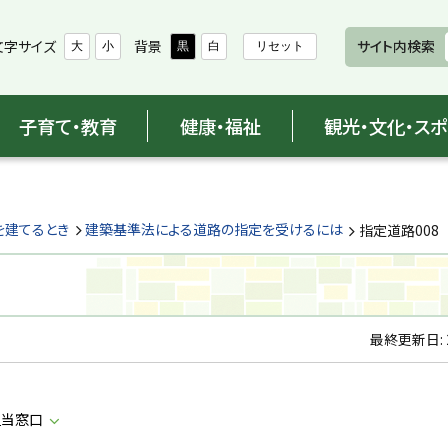
文字サイズ
背景
サイト内検索
大
小
黒
白
リセット
子育て・教育
健康・福祉
観光・文化・ス
を建てるとき
建築基準法による道路の指定を受けるには
指定道路008
最終更新日:
担当窓口