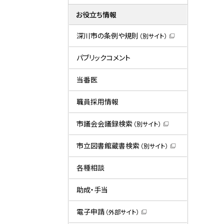
お役立ち情報
深川市の条例や規則
（別サイト）
（
新
規
パブリックコメント
ウ
ィ
ン
当番医
ド
ウ
で
職員採用情報
開
き
ま
市議会会議録検索
（別サイト）
す
（
）
新
規
市立図書館蔵書検索
（別サイト）
ウ
（
ィ
新
ン
規
各種相談
ド
ウ
ウ
ィ
で
ン
助成・手当
開
ド
き
ウ
ま
で
電子申請
（外部サイト）
す
開
（
）
き