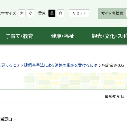
文字サイズ
背景
サイト内検索
大
小
黒
白
リセット
子育て・教育
健康・福祉
観光・文化・ス
を建てるとき
建築基準法による道路の指定を受けるには
指定道路023
最終更新日:
担当窓口