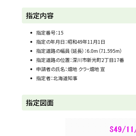
u
へ
k
戻
指定内容
a
g
る
a
w
指定番号：15
a
c
指定の年月日：昭和49年11月1日
i
t
指定道路の幅員（延長）：6.0m（71.595m）
y
指定道路の位置：深川市新光町2丁目17番
申請者の氏名：畑地 クラ・畑地 宣
指定者：北海道知事
ト
指定図面
ッ
プ
に
戻