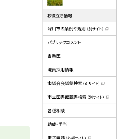
お役立ち情報
深川市の条例や規則
（別サイト）
（
新
規
パブリックコメント
ウ
ィ
ン
当番医
ド
ウ
で
職員採用情報
開
き
ま
市議会会議録検索
（別サイト）
す
（
）
新
規
市立図書館蔵書検索
（別サイト）
ウ
（
ィ
新
ン
規
各種相談
ド
ウ
ウ
ィ
で
ン
助成・手当
開
ド
き
ウ
ま
で
電子申請
（外部サイト）