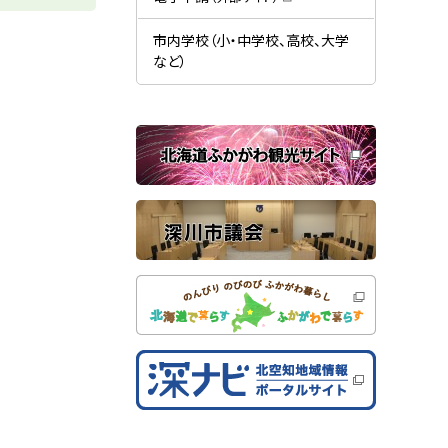
す
開
（
）
き
新
ま
規
市内学校（小・中学校、高校、大学
す
ウ
）
など）
ィ
ン
ド
ウ
で
関
開
き
連
ま
す
サ
）
イ
ト