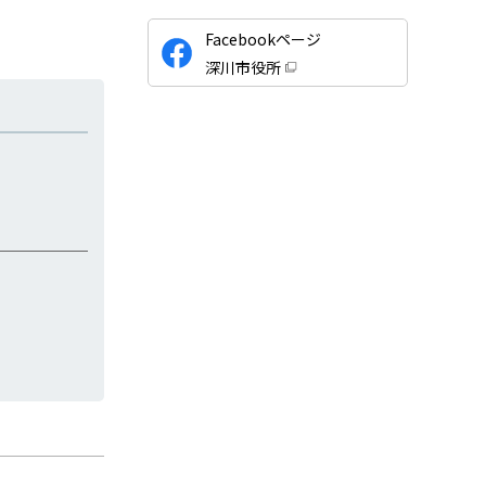
公
Facebookページ
式
深川市役所
S
（
新
N
規
ウ
S
ィ
ン
ド
ウ
で
開
き
ま
す
）