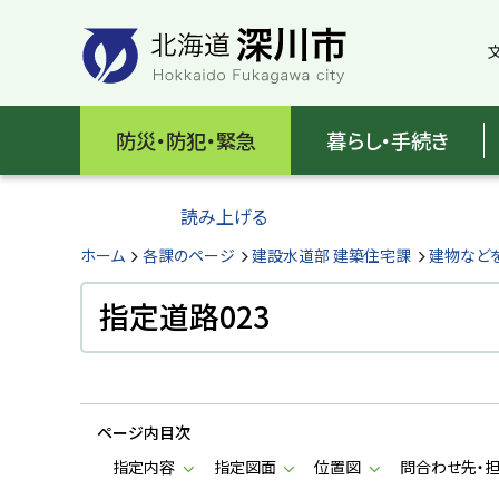
本
本
文
文
へ
へ
メ
戻
北
ニ
る
海
防災・防犯・緊急
暮らし・手続き
ュ
メ
ー
ニ
道
へ
ュ
読み上げる
深
ー
へ
ホーム
各課のページ
建設水道部 建築住宅課
建物など
川
戻
る
指定道路023
市
ペ
H
ー
o
ジ
k
k
の
a
ページ内目次
ト
i
d
ッ
指定内容
指定図面
位置図
問合わせ先・
o
プ
F