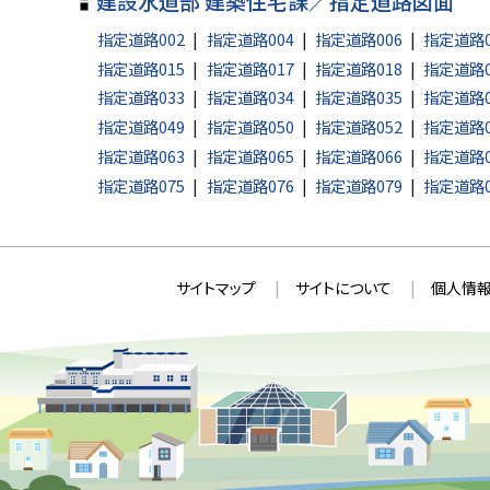
建設水道部 建築住宅課／指定道路図面
プ
に
指定道路002
指定道路004
指定道路006
指定道路0
戻
指定道路015
指定道路017
指定道路018
指定道路0
指定道路033
指定道路034
指定道路035
指定道路0
る
指定道路049
指定道路050
指定道路052
指定道路0
指定道路063
指定道路065
指定道路066
指定道路0
指定道路075
指定道路076
指定道路079
指定道路0
本
サ
サイトマップ
サイトについて
個人情報
文
イ
へ
ト
戻
情
る
メ
報
ニ
ュ
ー
へ