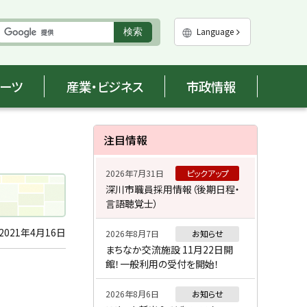
実
Language
検索
行
ポーツ
産業・ビジネス
市政情報
サ
注目情報
イ
2026年7月31日
ピックアップ
ド
深川市職員採用情報（後期日程・
言語聴覚士）
・
メ
2021年4月16日
2026年8月7日
お知らせ
まちなか交流施設 11月22日開
ニ
館！一般利用の受付を開始！
ュ
2026年8月6日
お知らせ