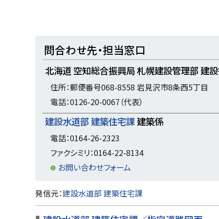
ト
問合わせ先・担当窓口
ッ
北海道 空知総合振興局 札幌建設管理部 建設
プ
に
住所：郵便番号068-8558 岩見沢市8条西5丁目
戻
電話：0126-20-0067（代表）
る
建設水道部 建築住宅課
建築係
電話：0164-26-2323
ファクシミリ：0164-22-8134
お問い合わせフォーム
ト
発信元：
建設水道部 建築住宅課
ッ