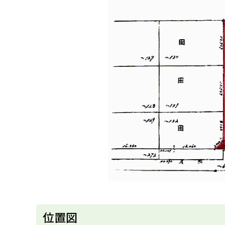
る
ト
位置図