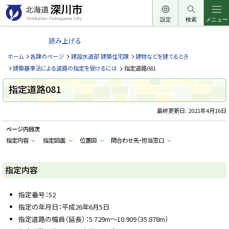
本
文
設定
検索
メニュー
北
へ
海
読み上げる
メ
道
ニ
ホーム
各課のページ
建設水道部 建築住宅課
建物などを建てるとき
深
ュ
建築基準法による道路の指定を受けるには
指定道路081
川
ー
市
指定道路081
へ
H
o
最終更新日:
2021年4月16日
k
k
a
ページ内目次
i
指定内容
指定図面
位置図
問合わせ先・担当窓口
d
o
F
u
指定内容
k
a
g
a
指定番号：52
w
指定の年月日：平成26年6月5日
a
c
指定道路の幅員（延長）：5.729m～10.909（35.878m）
i
t