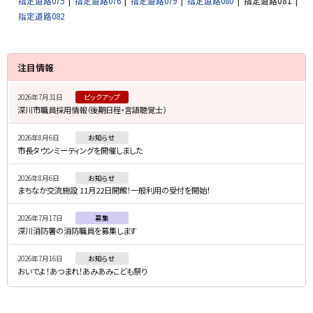
指定道路075
指定道路076
指定道路079
指定道路080
指定道路081
指定道路082
サ
注目情報
イ
2026年7月31日
ピックアップ
ド
深川市職員採用情報（後期日程・言語聴覚士）
・
2026年8月6日
お知らせ
メ
市長タウンミーティングを開催しました
ニ
2026年8月6日
お知らせ
ュ
まちなか交流施設 11月22日開館！一般利用の受付を開始！
ー
2026年7月17日
募集
深川消防署の消防職員を募集します
2026年7月16日
お知らせ
おいでよ！あつまれ！あみあみこども祭り