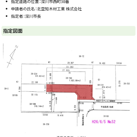
指定道路の位置：深川市西町38番
y
申請者の氏名：北空知木材工業 株式会社
指定者：深川市長
ト
指定図面
ッ
プ
に
戻
る