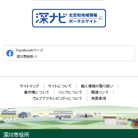
公
Facebookページ
式
深川市役所
S
（
新
N
規
ウ
S
ィ
ン
ド
本
ウ
サ
サイトマップ
サイトについて
個人情報の取り扱い
で
文
開
イ
著作権について
リンクについて
関連リンク
へ
き
ト
ま
ウェブアクセシビリティについて
免責事項
戻
す
情
）
る
メ
報
ニ
ュ
ー
へ
深川市役所
戻