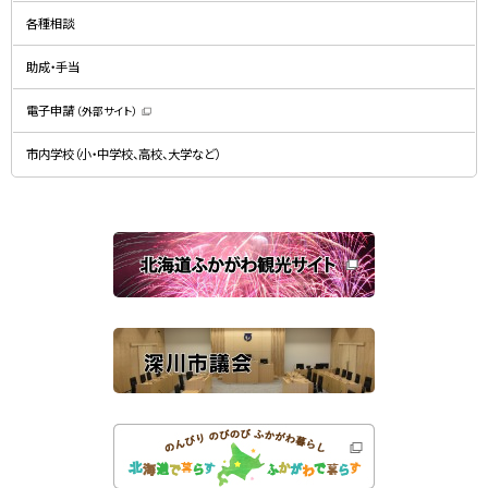
新
ン
規
ド
各種相談
ウ
ウ
ィ
で
ン
開
ド
助成・手当
き
ウ
ま
で
す
開
）
電子申請
（外部サイト）
き
（
ま
新
す
規
）
市内学校（小・中学校、高校、大学など）
ウ
ィ
ン
ド
ウ
で
関
開
き
連
ま
す
サ
）
イ
ト