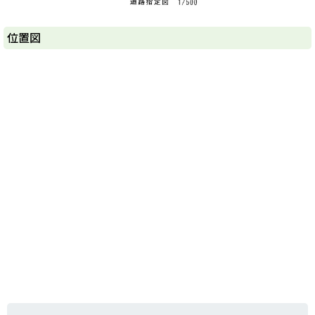
ト
位置図
ッ
プ
に
戻
る
ト