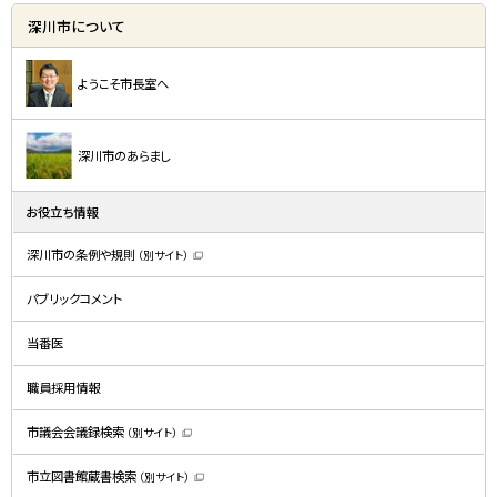
深川市について
ようこそ市長室へ
深川市のあらまし
お役立ち情報
深川市の条例や規則
（別サイト）
（
新
規
パブリックコメント
ウ
ィ
ン
ド
当番医
ウ
で
開
職員採用情報
き
ま
す
）
市議会会議録検索
（別サイト）
（
新
規
市立図書館蔵書検索
（別サイト）
ウ
（
ィ