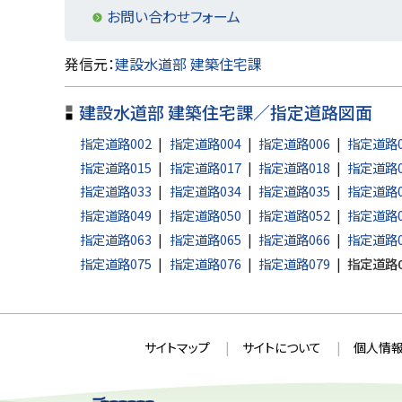
る
お問い合わせフォーム
ト
発信元：
建設水道部 建築住宅課
ッ
建設水道部 建築住宅課／指定道路図面
プ
に
指定道路002
指定道路004
指定道路006
指定道路0
戻
指定道路015
指定道路017
指定道路018
指定道路0
指定道路033
指定道路034
指定道路035
指定道路0
る
指定道路049
指定道路050
指定道路052
指定道路0
指定道路063
指定道路065
指定道路066
指定道路0
指定道路075
指定道路076
指定道路079
指定道路0
本
サ
サイトマップ
サイトについて
個人情報
文
イ
へ
ト
戻