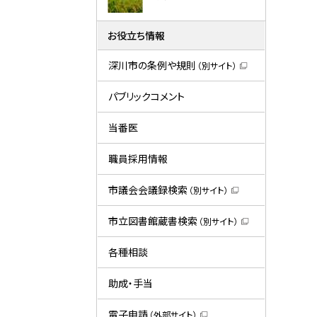
お役立ち情報
深川市の条例や規則
（別サイト）
（
新
規
パブリックコメント
ウ
ィ
ン
当番医
ド
ウ
で
職員採用情報
開
き
ま
市議会会議録検索
（別サイト）
す
（
）
新
規
市立図書館蔵書検索
（別サイト）
ウ
（
ィ
新
ン
規
各種相談
ド
ウ
ウ
ィ
で
ン
助成・手当
開
ド
き
ウ
ま
で
電子申請
（外部サイト）