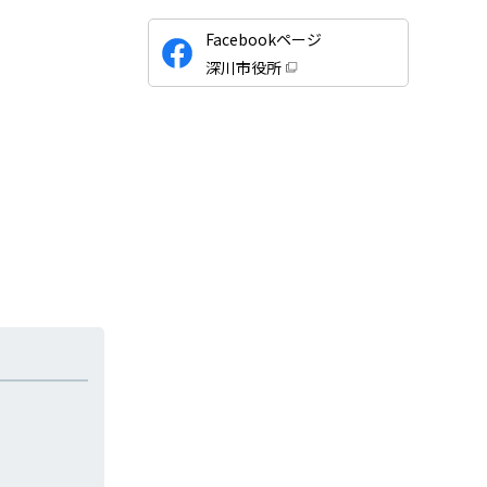
公
Facebookページ
式
深川市役所
S
（
新
N
規
ウ
S
ィ
ン
ド
ウ
で
開
き
ま
す
）