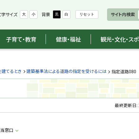
文字サイズ
背景
サイト内検索
大
小
黒
白
リセット
子育て・教育
健康・福祉
観光・文化・ス
を建てるとき
建築基準法による道路の指定を受けるには
指定道路080
最終更新日:
担当窓口