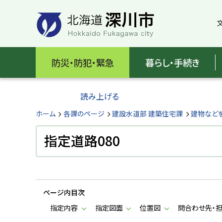
本
本
文
文
へ
へ
メ
戻
北
ニ
る
海
防災・防犯・緊急
暮らし・手続き
ュ
メ
ー
ニ
道
へ
ュ
読み上げる
深
ー
へ
ホーム
各課のページ
建設水道部 建築住宅課
建物など
川
戻
る
指定道路080
市
ペ
H
ー
o
ジ
k
k
の
a
ページ内目次
ト
i
d
ッ
指定内容
指定図面
位置図
問合わせ先・
o
プ
F