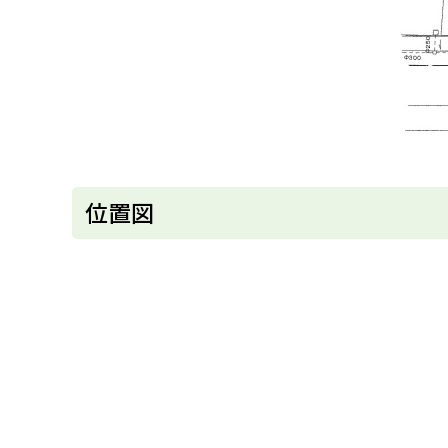
ト
位置図
ッ
プ
に
戻
る