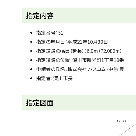
u
へ
k
戻
指定内容
a
g
る
a
w
指定番号：51
a
c
指定の年月日：平成21年10月30日
i
t
指定道路の幅員（延長）：6.0m（72.089m）
y
指定道路の位置：深川市新光町1丁目19番
申請者の氏名：株式会社 ハスコム・中邑 豊
指定者：深川市長
ト
指定図面
ッ
プ
に
戻