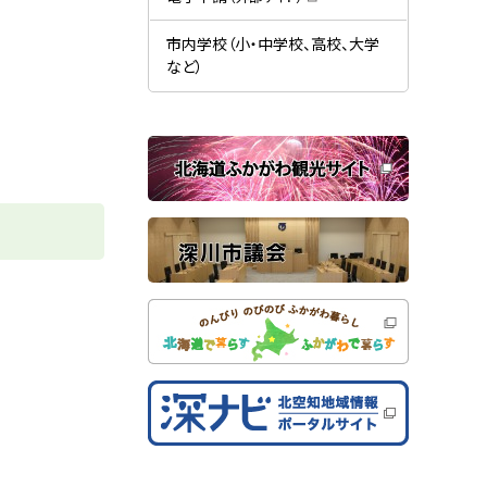
す
開
（
）
き
新
ま
規
市内学校（小・中学校、高校、大学
す
ウ
）
など）
ィ
ン
ド
ウ
で
関
開
き
連
ま
す
サ
）
イ
ト