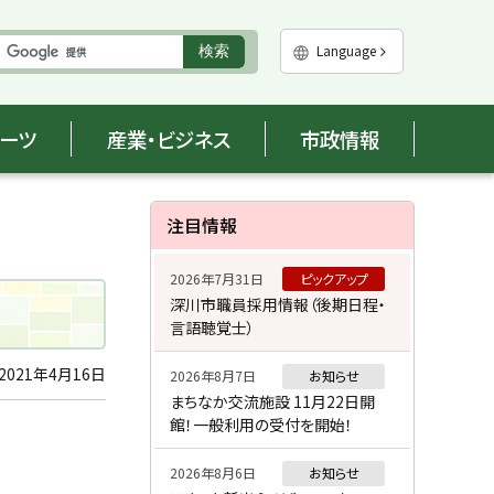
実
Language
検索
行
ポーツ
産業・ビジネス
市政情報
サ
注目情報
イ
2026年7月31日
ピックアップ
ド
深川市職員採用情報（後期日程・
言語聴覚士）
・
メ
2021年4月16日
2026年8月7日
お知らせ
まちなか交流施設 11月22日開
ニ
館！一般利用の受付を開始！
ュ
2026年8月6日
お知らせ