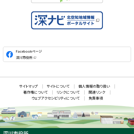
公
Facebookページ
式
深川市役所
S
（
新
N
規
ウ
S
ィ
ン
ド
本
ウ
サ
サイトマップ
サイトについて
個人情報の取り扱い
で
文
開
イ
著作権について
リンクについて
関連リンク
へ
き
ト
ま
ウェブアクセシビリティについて
免責事項
戻
す
情
）
る
メ
報
ニ
ュ
ー
へ
深川市役所