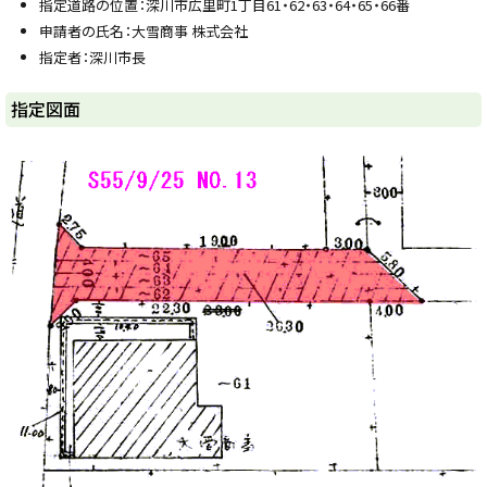
指定道路の位置：深川市広里町1丁目61・62・63・64・65・66番
y
申請者の氏名：大雪商事 株式会社
指定者：深川市長
ト
指定図面
ッ
プ
に
戻
る