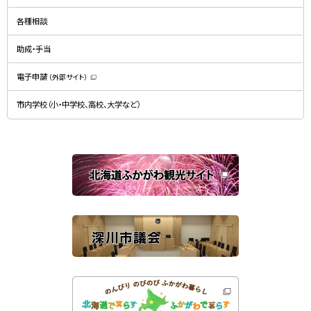
（
ィ
新
ン
規
ド
各種相談
ウ
ウ
ィ
で
ン
開
ド
助成・手当
き
ウ
ま
で
す
開
）
電子申請
（外部サイト）
き
（
ま
新
す
規
）
市内学校（小・中学校、高校、大学など）
ウ
ィ
ン
ド
ウ
で
関
開
き
連
ま
す
サ
）
イ
ト