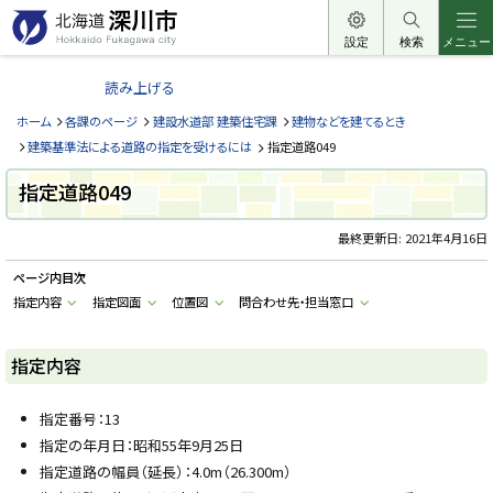
本
文
設定
検索
メニュー
北
へ
海
読み上げる
メ
道
ニ
ホーム
各課のページ
建設水道部 建築住宅課
建物などを建てるとき
深
ュ
建築基準法による道路の指定を受けるには
指定道路049
川
ー
市
指定道路049
へ
H
o
最終更新日:
2021年4月16日
k
k
a
ページ内目次
i
指定内容
指定図面
位置図
問合わせ先・担当窓口
d
o
F
u
指定内容
k
a
g
a
指定番号：13
w
指定の年月日：昭和55年9月25日
a
c
指定道路の幅員（延長）：4.0m（26.300m）
i
t