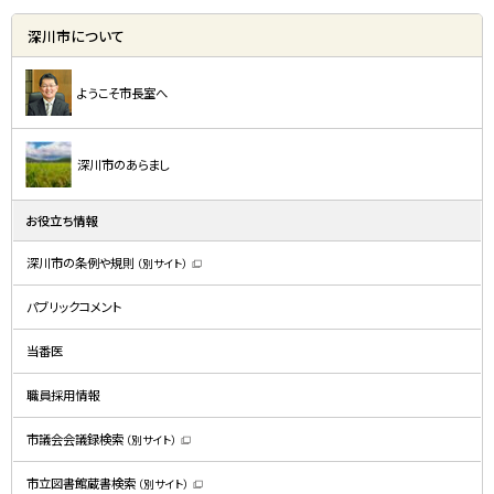
深川市について
ようこそ市長室へ
深川市のあらまし
お役立ち情報
深川市の条例や規則
（別サイト）
（
新
規
パブリックコメント
ウ
ィ
ン
ド
当番医
ウ
で
開
職員採用情報
き
ま
す
）
市議会会議録検索
（別サイト）
（
新
規
市立図書館蔵書検索
（別サイト）
ウ