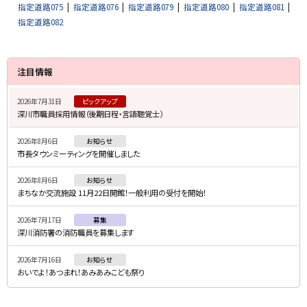
指定道路075
指定道路076
指定道路079
指定道路080
指定道路081
指定道路082
サ
注目情報
イ
2026年7月31日
ピックアップ
ド
深川市職員採用情報（後期日程・言語聴覚士）
・
2026年8月6日
お知らせ
メ
市長タウンミーティングを開催しました
ニ
2026年8月6日
お知らせ
ュ
まちなか交流施設 11月22日開館！一般利用の受付を開始！
ー
2026年7月17日
募集
深川消防署の消防職員を募集します
2026年7月16日
お知らせ
おいでよ！あつまれ！あみあみこども祭り