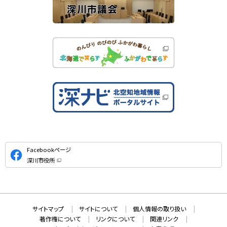
公
Facebookページ
式
深川市役所
S
（
新
N
規
ウ
S
ィ
ン
ド
本
ウ
サ
サイトマップ
サイトについて
個人情報の取り扱い
で
文
開
イ
著作権について
リンクについて
関連リンク
へ
き
ま