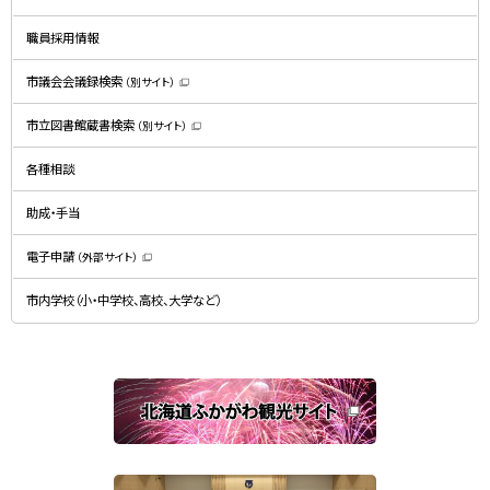
ウ
で
開
職員採用情報
き
ま
す
）
市議会会議録検索
（別サイト）
（
新
規
市立図書館蔵書検索
（別サイト）
ウ
（
ィ
新
ン
規
ド
各種相談
ウ
ウ
ィ
で
ン
開
ド
助成・手当
き
ウ
ま
で
す
開
）
電子申請
（外部サイト）
き
（
ま
新
す
規
）
市内学校（小・中学校、高校、大学など）
ウ
ィ
ン
ド
ウ
で
関
開
き
連
ま
す
サ
）
イ
ト