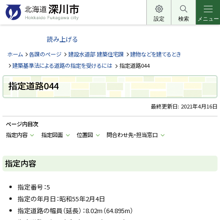
本
文
設定
検索
メニュー
北
へ
海
読み上げる
メ
道
ニ
ホーム
各課のページ
建設水道部 建築住宅課
建物などを建てるとき
深
ュ
建築基準法による道路の指定を受けるには
指定道路044
川
ー
市
指定道路044
へ
H
o
最終更新日:
2021年4月16日
k
k
a
ページ内目次
i
指定内容
指定図面
位置図
問合わせ先・担当窓口
d
o
F
u
指定内容
k
a
g
a
指定番号：5
w
指定の年月日：昭和55年2月4日
a
c
指定道路の幅員（延長）：8.02m（64.895m）
i
t