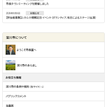
市長タウンミーティングを開催しました
2026年8月6日
お知らせ
【参加者募集】ふかふか開館記念イベント（ボランティア、有志によるステージ出演）
深川市について
ようこそ市長室へ
深川市のあらまし
お役立ち情報
深川市の条例や規則
（別サイト）
（
新
規
パブリックコメント
ウ
ィ
ン
ド
当番医