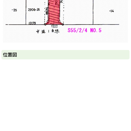
ト
位置図
ッ
プ
に
戻
る