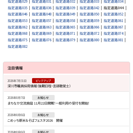
指定道路029
指定道路031
指定道路032
指定道路033
指定道路034
指定道路035
指定道路036
指定道路039
指定道路042
指定道路044
指定道路046
指定道路048
指定道路049
指定道路050
指定道路052
指定道路053
指定道路057
指定道路058
指定道路059
指定道路061
指定道路062
指定道路063
指定道路065
指定道路066
指定道路067
指定道路068
指定道路069
指定道路071
指定道路072
指定道路074
指定道路075
指定道路076
指定道路079
指定道路080
指定道路081
指定道路082
サ
注目情報
イ
2026年7月31日
ピックアップ
ド
深川市職員採用情報（後期日程・言語聴覚士）
・
2026年8月7日
お知らせ
メ
まちなか交流施設 11月22日開館！一般利用の受付を開始！
ニ
2026年8月6日
お知らせ
ュ
こめッち新米＆そばフェスタ2026 開催
ー
2026年8月6日
お知らせ