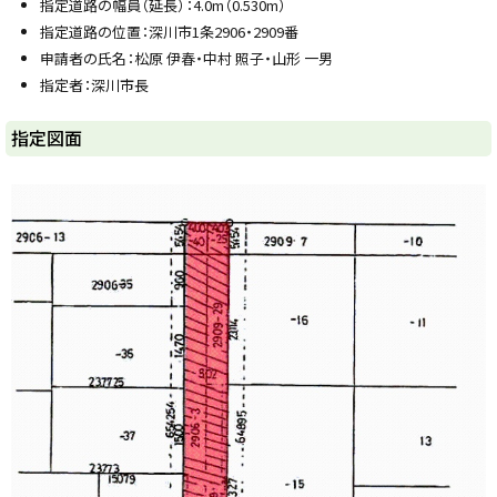
指定道路の幅員（延長）：4.0m（0.530m）
y
指定道路の位置：深川市1条2906・2909番
申請者の氏名：松原 伊春・中村 照子・山形 一男
指定者：深川市長
ト
指定図面
ッ
プ
に
戻
る