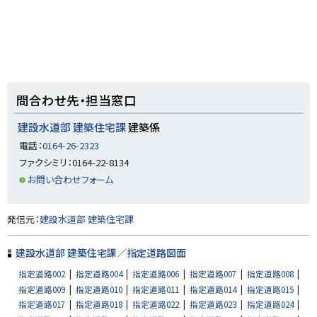
ト
問合わせ先・担当窓口
ッ
プ
建設水道部 建築住宅課
建築係
に
電話：
0164-26-2323
戻
ファクシミリ：0164-22-8134
る
お問い合わせフォーム
ト
発信元：
建設水道部 建築住宅課
ッ
プ
建設水道部 建築住宅課／指定道路図面
に
指定道路002
指定道路004
指定道路006
指定道路007
指定道路008
戻
指定道路009
指定道路010
指定道路011
指定道路014
指定道路015
る
指定道路017
指定道路018
指定道路022
指定道路023
指定道路024