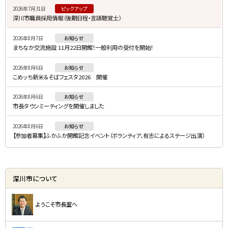
2026年7月31日
ピックアップ
ド
深川市職員採用情報（後期日程・言語聴覚士）
・
2026年8月7日
お知らせ
メ
まちなか交流施設 11月22日開館！一般利用の受付を開始！
ニ
2026年8月6日
お知らせ
ュ
こめッち新米＆そばフェスタ2026 開催
ー
2026年8月6日
お知らせ
市長タウンミーティングを開催しました
2026年8月6日
お知らせ
【参加者募集】ふかふか開館記念イベント（ボランティア、有志によるステージ出演）
深川市について
ようこそ市長室へ