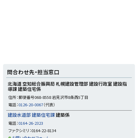
ト
問合わせ先・担当窓口
ッ
プ
北海道 空知総合振興局 札幌建設管理部 建設行政室 建設指
導課 建築住宅係
に
住所：郵便番号068-8558 岩見沢市8条西5丁目
戻
電話：
0126-20-0067
（代表）
る
建設水道部 建築住宅課
建築係
電話：
0164-26-2323
ファクシミリ：0164-22-8134
お問い合わせフォーム