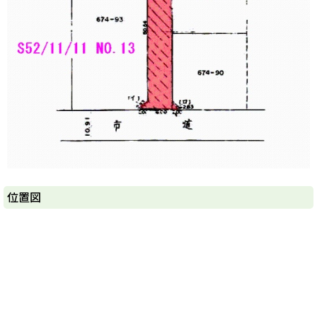
ト
位置図
ッ
プ
に
戻
る