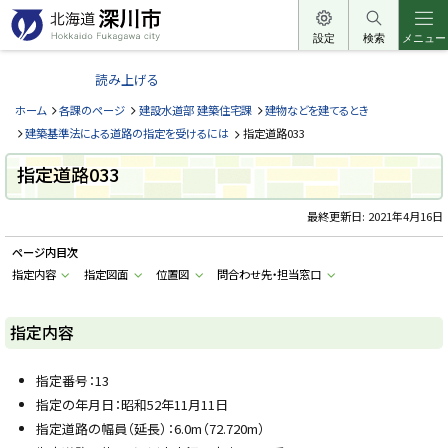
本
文
設定
検索
メニュー
北
へ
海
読み上げる
メ
道
ニ
ホーム
各課のページ
建設水道部 建築住宅課
建物などを建てるとき
深
ュ
建築基準法による道路の指定を受けるには
指定道路033
川
ー
市
指定道路033
へ
H
o
最終更新日:
2021年4月16日
k
k
a
ページ内目次
i
指定内容
指定図面
位置図
問合わせ先・担当窓口
d
o
F
u
指定内容
k
a
g
a
指定番号：13
w
指定の年月日：昭和52年11月11日
a
c
指定道路の幅員（延長）：6.0m（72.720m）
i
t