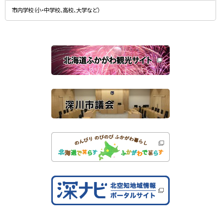
新
す
規
）
市内学校（小・中学校、高校、大学など）
ウ
ィ
ン
ド
ウ
で
関
開
き
連
ま
す
サ
）
イ
ト