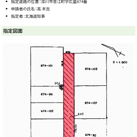
指定道路の位置：深川市音江町字広里674番
y
申請者の氏名：高 末吉
指定者：北海道知事
ト
指定図面
ッ
プ
に
戻
る