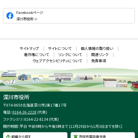
公
Facebookページ
式
深川市役所
S
（
新
N
規
ウ
S
ィ
ン
ド
本
ウ
サ
サイトマップ
サイトについて
個人情報の取り扱い
で
文
開
イ
著作権について
リンクについて
関連リンク
へ
き
ト
ま
ウェブアクセシビリティについて
免責事項
戻
す
情
）
る
メ
報
ニ
ュ
ー
へ
深川市役所
戻
住
〒074-8650
北海道深川市2条17番17号
る
所
電話：
0164-26-2228
(代表)
：
ファクシミリ：0164-22-8134 (代表)
開庁時間：平日 午前9時から午後5時まで (12月29日から1月3日までを除く)
組織から探す
市役所電話番号表