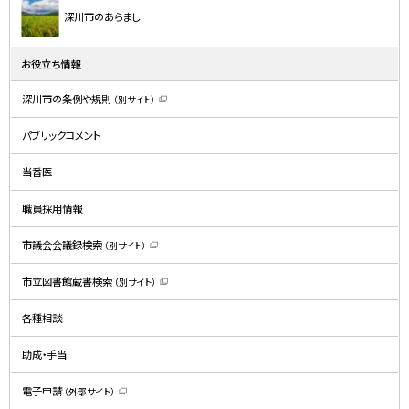
深川市のあらまし
お役立ち情報
深川市の条例や規則
（別サイト）
（
新
規
パブリックコメント
ウ
ィ
ン
ド
当番医
ウ
で
開
職員採用情報
き
ま
す
）
市議会会議録検索
（別サイト）
（
新
規
市立図書館蔵書検索
（別サイト）
ウ
（
ィ
新
ン
規
ド
各種相談
ウ
ウ
ィ
で
ン
開
ド
助成・手当
き
ウ
ま
で
す
開
）
電子申請
（外部サイト）
き
（
ま