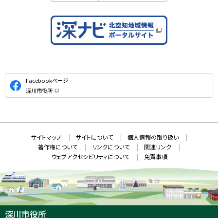
公
Facebookページ
式
深川市役所
S
（
新
N
規
ウ
S
ィ
ン
ド
本
ウ
サ
サイトマップ
サイトについて
個人情報の取り扱い
で
文
開
イ
著作権について
リンクについて
関連リンク
へ
き
ト
ま
ウェブアクセシビリティについて
免責事項
戻
す
情
）
る
メ
報
ニ
ュ
ー
へ
深川市役所