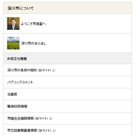
深川市について
ようこそ市長室へ
深川市のあらまし
お役立ち情報
深川市の条例や規則
（別サイト）
（
新
規
パブリックコメント
ウ
ィ
ン
ド
当番医
ウ
で
開
職員採用情報
き
ま
す
）
市議会会議録検索
（別サイト）
（
新
規
市立図書館蔵書検索
（別サイト）
ウ
（
ィ