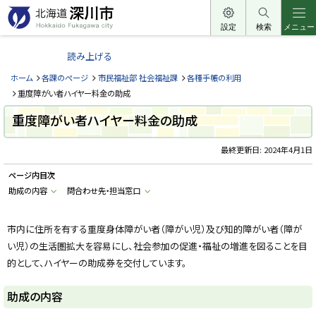
本
文
設定
検索
メニュー
北
へ
海
読み上げる
メ
道
ニ
ホーム
各課のページ
市民福祉部 社会福祉課
各種手帳の利用
深
ュ
重度障がい者ハイヤー料金の助成
川
ー
重度障がい者ハイヤー料金の助成
市
へ
H
o
最終更新日:
2024年4月1日
k
k
ページ内目次
a
i
助成の内容
問合わせ先・担当窓口
d
o
F
u
市内に住所を有する重度身体障がい者（障がい児）及び知的障がい者（障が
k
い児）の生活圏拡大を容易にし、社会参加の促進・福祉の増進を図ることを目
a
g
的として、ハイヤーの助成券を交付しています。
a
w
a
助成の内容
c
i
t