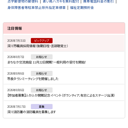
点字郵便物の郵便料
青い鳥ハガキを無料配付
携帯電話料金の割引
身体障害者等駐車禁止除外指定車標章
福祉定期預貯金
サ
注目情報
イ
2026年7月31日
ピックアップ
ド
深川市職員採用情報（後期日程・言語聴覚士）
・
2026年8月7日
お知らせ
メ
まちなか交流施設 11月22日開館！一般利用の受付を開始！
ニ
2026年8月6日
お知らせ
ュ
市長タウンミーティングを開催しました
ー
2026年8月6日
お知らせ
【参加者募集】ふかふか開館記念イベント（ボランティア、有志によるステージ出演）
2026年7月17日
募集
深川消防署の消防職員を募集します