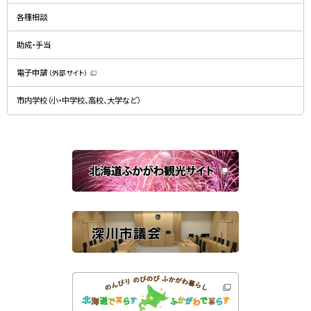
新
ン
規
ド
各種相談
ウ
ウ
ィ
で
ン
開
ド
助成・手当
き
ウ
ま
で
す
開
）
電子申請
（外部サイト）
き
（
ま
新
す
規
）
市内学校（小・中学校、高校、大学など）
ウ
ィ
ン
ド
ウ
で
関
開
き
連
ま
す
サ
）
イ
ト