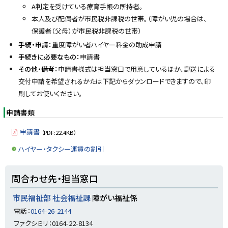
A判定を受けている療育手帳の所持者。
本人及び配偶者が市民税非課税の世帯。（障がい児の場合は、
保護者（父母）が市民税非課税の世帯）
手続・申請：
重度障がい者ハイヤー料金の助成申請
手続きに必要なもの：
申請書
その他・備考：
申請書様式は担当窓口で用意しているほか、郵送による
交付申請を希望されるかたは下記からダウンロードできますので、印
刷してお使いください。
申請書類
申請書
（PDF:22.4KB）
ハイヤー・タクシー運賃の割引
ト
問合わせ先・担当窓口
ッ
プ
市民福祉部 社会福祉課
障がい福祉係
に
電話：
0164-26-2144
戻
ファクシミリ：0164-22-8134