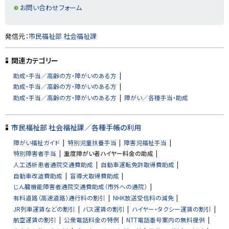
る
お問い合わせフォーム
ト
発信元：
市民福祉部 社会福祉課
ッ
プ
関連カテゴリー
に
助成・手当／高齢の方・障がいのある方
戻
助成・手当／高齢の方・障がいのある方
る
助成・手当／高齢の方・障がいのある方
障がい／各種手当・助成
市民福祉部 社会福祉課／各種手帳の利用
障がい福祉ガイド
特別児童扶養手当
障害児福祉手当
特別障害者手当
重度障がい者ハイヤー料金の助成
人工透析患者通院交通費助成
自動車運転免許取得費助成
自動車改造費助成
盲導犬取得費助成
じん臓機能障害者通院交通費助成（市外への通院）
有料道路（高速道路）通行料の割引
NHK放送受信料の減免
JR列車運賃などの割引
バス運賃の割引
ハイヤー・タクシー運賃の割引
航空運賃の割引
公衆電話料金の特例
NTT電話番号案内の無料提供