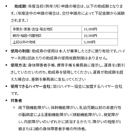
y
助成額：
年度当初（例年7月）申請の場合は、以下の助成額となりま
す
。
（年度途中の申請の場合は、交付申請月によって下記金額から減額
されます。）
多度志・更進・吉住・菊丘地区
15,000円
納内・稲田・内園地区
10,000円
上記以外の地域
5,000円
使用の制限：
助成券の使用は本人が乗車したときに限り有効です。ハイ
ヤー利用1回あたりの助成券の使用枚数制限はありません。
使用方法：
身体障害者手帳、療育手帳を乗務員に提示し、運賃を1割引
きしていただいたのち、助成券を使用してください。運賃が助成額を超
えた場合は、差額を乗務員に支払ってください
使用できるハイヤー会社：
深川ハイヤー協会に加盟するハイヤー会社
です。
対象者
両下肢機能障がい、体幹機能障がい、乳幼児期以前の非進行性
の脳病変による運動機能障がい（移動機能障がい）、視覚障が
い、内部障がいのいずれかに該当するかたで、障がいの程度が1
級または2級の身体障害者手帳の所持者。