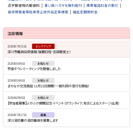
点字郵便物の郵便料
青い鳥ハガキを無料配付
携帯電話料金の割引
身体障害者等駐車禁止除外指定車標章
福祉定期預貯金
サ
注目情報
イ
2026年7月31日
ピックアップ
ド
深川市職員採用情報（後期日程・言語聴覚士）
・
2026年8月6日
お知らせ
メ
市長タウンミーティングを開催しました
ニ
2026年8月6日
お知らせ
ュ
まちなか交流施設 11月22日開館！一般利用の受付を開始！
ー
2026年8月6日
お知らせ
【参加者募集】ふかふか開館記念イベント（ボランティア、有志によるステージ出演）
2026年7月17日
募集
深川消防署の消防職員を募集します