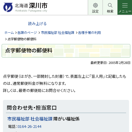
本
文
設定
検索
メニュー
北
へ
海
読み上げる
メ
道
ニ
ホーム
各課のページ
市民福祉部 社会福祉課
各種手帳の利用
深
ュ
点字郵便物の郵便料
川
ー
点字郵便物の郵便料
市
へ
H
o
最終更新日:
2005年2月28日
k
ペ
k
a
ー
点字郵便（はがき、一部開封した封書）で、表面左上に「盲人用」と記載したも
i
ジ
d
のは、通常郵便料金が無料になります。
内
o
目
詳しくは、最寄の郵便局にお問合せください。
F
u
次
k
問
a
合
問合わせ先・担当窓口
g
a
わ
w
せ
市民福祉部 社会福祉課
障がい福祉係
a
先
c
・
電話：
0164-26-2144
i
担
t