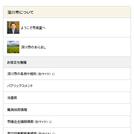
深川市について
ようこそ市長室へ
深川市のあらまし
お役立ち情報
深川市の条例や規則
（別サイト）
（
新
規
パブリックコメント
ウ
ィ
ン
ド
当番医
ウ
で
開
職員採用情報
き
ま
す
）
市議会会議録検索
（別サイト）
（
新
規
市立図書館蔵書検索
（別サイト）