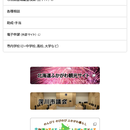
ウ
（
ィ
新
ン
規
ド
各種相談
ウ
ウ
ィ
で
ン
開
ド
助成・手当
き
ウ
ま
で
す
開
）
電子申請
（外部サイト）
き
（
ま
新
す
規
）
市内学校（小・中学校、高校、大学など）
ウ
ィ
ン
ド
ウ
で
関
開
き
連
ま
す
サ
）
イ
ト