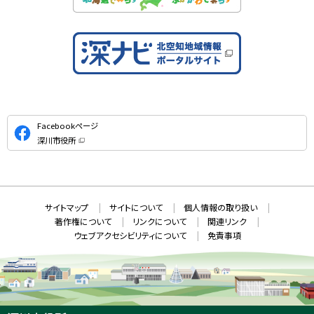
公
Facebookページ
式
深川市役所
S
（
新
N
規
ウ
S
ィ
ン
ド
本
ウ
サ
サイトマップ
サイトについて
個人情報の取り扱い
で
文
開
イ
著作権について
リンクについて
関連リンク
へ
き
ト
ま
ウェブアクセシビリティについて
免責事項
戻
す
情
）
る
メ
報
ニ
ュ
ー
へ