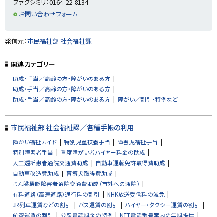
ファクシミリ：0164-22-8134
y
当
お問い合わせフォーム
窓
口
ト
発信元：
市民福祉部 社会福祉課
ッ
プ
関連カテゴリー
に
助成・手当／高齢の方・障がいのある方
戻
助成・手当／高齢の方・障がいのある方
る
助成・手当／高齢の方・障がいのある方
障がい／割引・特例など
市民福祉部 社会福祉課／各種手帳の利用
障がい福祉ガイド
特別児童扶養手当
障害児福祉手当
特別障害者手当
重度障がい者ハイヤー料金の助成
人工透析患者通院交通費助成
自動車運転免許取得費助成
自動車改造費助成
盲導犬取得費助成
じん臓機能障害者通院交通費助成（市外への通院）
有料道路（高速道路）通行料の割引
NHK放送受信料の減免
JR列車運賃などの割引
バス運賃の割引
ハイヤー・タクシー運賃の割引
航空運賃の割引
公衆電話料金の特例
NTT電話番号案内の無料提供