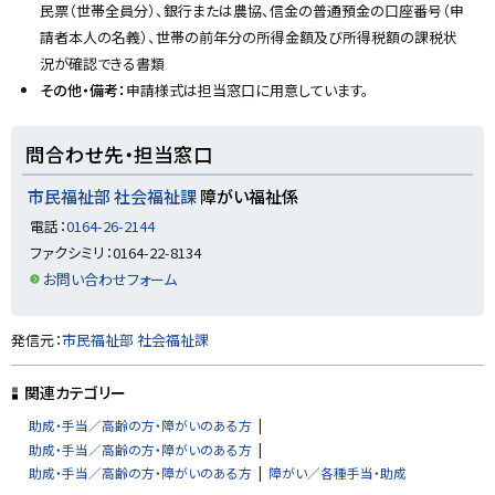
民票（世帯全員分）、銀行または農協、信金の普通預金の口座番号（申
請者本人の名義）、世帯の前年分の所得金額及び所得税額の課税状
況が確認できる書類
その他・備考：
申請様式は担当窓口に用意しています。
ト
問合わせ先・担当窓口
ッ
プ
市民福祉部 社会福祉課
障がい福祉係
に
電話：
0164-26-2144
戻
ファクシミリ：0164-22-8134
る
お問い合わせフォーム
ト
発信元：
市民福祉部 社会福祉課
ッ
プ
関連カテゴリー
に
助成・手当／高齢の方・障がいのある方
戻
助成・手当／高齢の方・障がいのある方
る
助成・手当／高齢の方・障がいのある方
障がい／各種手当・助成