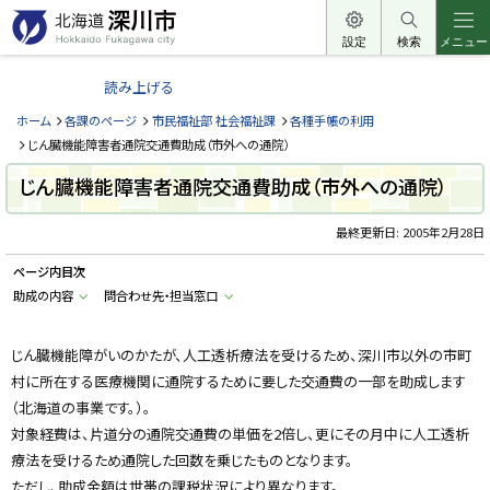
本
文
設定
検索
メニュー
北
へ
海
読み上げる
メ
道
ニ
ホーム
各課のページ
市民福祉部 社会福祉課
各種手帳の利用
深
ュ
じん臓機能障害者通院交通費助成（市外への通院）
川
ー
じん臓機能障害者通院交通費助成（市外への通院）
市
へ
H
o
最終更新日:
2005年2月28日
k
k
ページ内目次
a
i
助成の内容
問合わせ先・担当窓口
d
o
F
u
じん臓機能障がいのかたが、人工透析療法を受けるため、深川市以外の市町
k
村に所在する医療機関に通院するために要した交通費の一部を助成します
a
g
（北海道の事業です。）。
a
w
対象経費は、片道分の通院交通費の単価を2倍し、更にその月中に人工透析
a
c
療法を受けるため通院した回数を乗じたものとなります。
i
ただし、助成金額は世帯の課税状況により異なります。
t