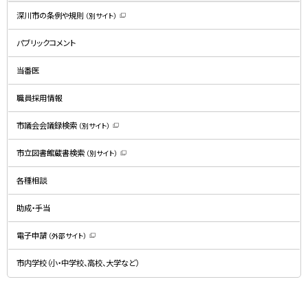
深川市の条例や規則
（別サイト）
（
新
規
パブリックコメント
ウ
ィ
ン
ド
当番医
ウ
で
開
職員採用情報
き
ま
す
）
市議会会議録検索
（別サイト）
（
新
規
市立図書館蔵書検索
（別サイト）
ウ
（
ィ
新
ン
規
ド
各種相談
ウ
ウ
ィ
で
ン
開
ド
助成・手当
き
ウ
ま
で
す
開
）
電子申請
（外部サイト）
き
（
ま
新
す
規
）
市内学校（小・中学校、高校、大学など）
ウ
ィ
ン
ド
ウ
で