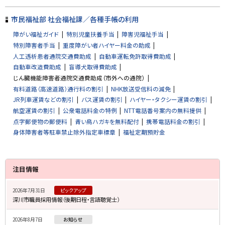
市民福祉部 社会福祉課／各種手帳の利用
障がい福祉ガイド
特別児童扶養手当
障害児福祉手当
特別障害者手当
重度障がい者ハイヤー料金の助成
人工透析患者通院交通費助成
自動車運転免許取得費助成
自動車改造費助成
盲導犬取得費助成
じん臓機能障害者通院交通費助成（市外への通院）
有料道路（高速道路）通行料の割引
NHK放送受信料の減免
JR列車運賃などの割引
バス運賃の割引
ハイヤー・タクシー運賃の割引
航空運賃の割引
公衆電話料金の特例
NTT電話番号案内の無料提供
点字郵便物の郵便料
青い鳥ハガキを無料配付
携帯電話料金の割引
身体障害者等駐車禁止除外指定車標章
福祉定期預貯金
サ
注目情報
イ
2026年7月31日
ピックアップ
ド
深川市職員採用情報（後期日程・言語聴覚士）
・
2026年8月7日
お知らせ
メ