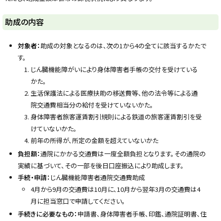
y
助成の内容
対象者：
助成の対象となるのは、次の1から4の全てに該当するかたで
す。
じん臓機能障がいにより身体障害者手帳の交付を受けている
かた。
生活保護法による医療扶助の移送費等、他の法令等による通
院交通費相当分の給付を受けていないかた。
身体障害者旅客運賃割引規則による鉄道の旅客運賃割引を受
けていないかた。
前年の所得が、所定の金額を超えていないかた
負担額：
通院にかかる交通費は一度全額負担となります。その通院の
実績に基づいて、その一部を後日口座振込により助成します。
手続・申請：
じん臓機能障害者通院交通費助成
4月から9月の交通費は10月に、10月から翌年3月の交通費は4
月に担当窓口で申請してください。
手続きに必要なもの：
申請書、身体障害者手帳、印鑑、通院証明書、住