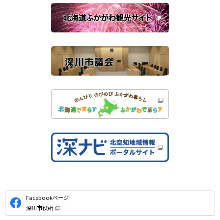
関
開
き
連
ま
す
サ
）
イ
ト
公
Facebookページ
式
深川市役所
S
（
新