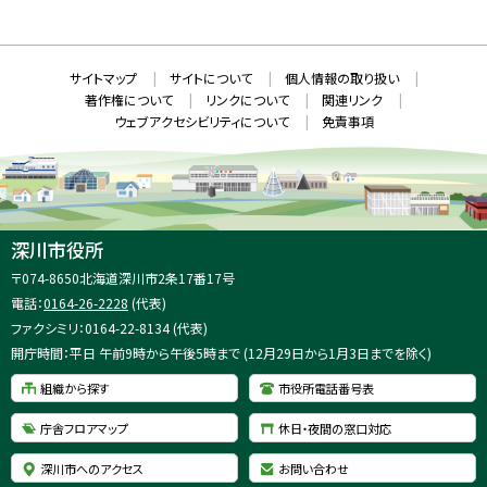
N
規
ウ
S
ィ
ン
ド
本
ウ
サ
サイトマップ
サイトについて
個人情報の取り扱い
で
文
開
イ
著作権について
リンクについて
関連リンク
へ
き
ト
ま
ウェブアクセシビリティについて
免責事項
戻
す
情
）
る
メ
報
ニ
ュ
ー
へ
深川市役所
戻
住
〒074-8650
北海道深川市2条17番17号
る
所
電話：
0164-26-2228
(代表)
：
ファクシミリ：0164-22-8134 (代表)
開庁時間：平日 午前9時から午後5時まで (12月29日から1月3日までを除く)
組織から探す
市役所電話番号表
庁舎フロアマップ
休日・夜間の窓口対応
深川市へのアクセス
お問い合わせ