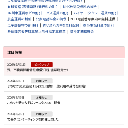
じん臓機能障害者通院交通費助成（市外への通院）
有料道路（高速道路）通行料の割引
NHK放送受信料の減免
JR列車運賃などの割引
バス運賃の割引
ハイヤー・タクシー運賃の割引
航空運賃の割引
公衆電話料金の特例
NTT電話番号案内の無料提供
点字郵便物の郵便料
青い鳥ハガキを無料配付
携帯電話料金の割引
身体障害者等駐車禁止除外指定車標章
福祉定期預貯金
サ
注目情報
イ
2026年7月31日
ピックアップ
ド
深川市職員採用情報（後期日程・言語聴覚士）
・
2026年8月7日
お知らせ
メ
まちなか交流施設 11月22日開館！一般利用の受付を開始！
ニ
2026年8月6日
お知らせ
ュ
こめッち新米＆そばフェスタ2026 開催
ー
2026年8月6日
お知らせ
市長タウンミーティングを開催しました