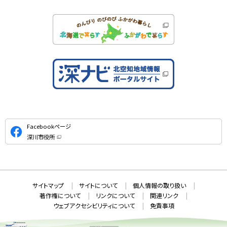
公
Facebookページ
式
深川市役所
S
（
新
N
規
ウ
S
ィ
ン
ド
本
ウ
サ
サイトマップ
サイトについて
個人情報の取り扱い
で
文
開
イ
著作権について
リンクについて
関連リンク
へ
き
ト
ま
ウェブアクセシビリティについて
免責事項
戻
す
情
）
る
メ