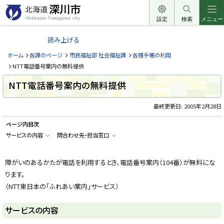
本
文
設定
検索
メニュー
北
へ
海
読み上げる
メ
道
ニ
ホーム
各課のページ
市民福祉部 社会福祉課
各種手帳の利用
深
ュ
NTT電話番号案内の無料提供
川
ー
NTT電話番号案内の無料提供
市
へ
H
o
最終更新日:
2005年2月28日
k
k
ページ内目次
a
i
サービスの内容
問合わせ先・担当窓口
d
o
F
u
障がいのあるかたが電話を利用するとき、電話番号案内（104番）が無料にな
k
ります。
a
g
（NTT東日本の「ふれあい案内」サービス）
a
w
a
サービスの内容
c
i
t