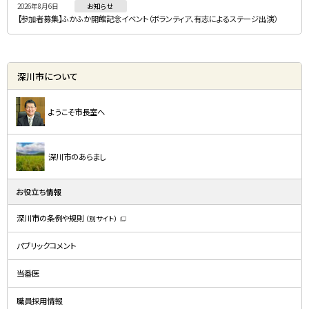
2026年8月6日
お知らせ
【参加者募集】ふかふか開館記念イベント（ボランティア、有志によるステージ出演）
深川市について
ようこそ市長室へ
深川市のあらまし
お役立ち情報
深川市の条例や規則
（別サイト）
（
新
規
パブリックコメント
ウ
ィ
ン
ド
当番医
ウ
で
開
職員採用情報
き