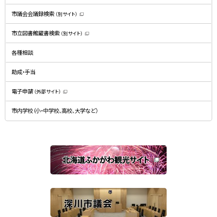
ま
す
）
市議会会議録検索
（別サイト）
（
新
規
市立図書館蔵書検索
（別サイト）
ウ
（
ィ
新
ン
規
ド
各種相談
ウ
ウ
ィ
で
ン
開
ド
助成・手当
き
ウ
ま
で
す
開
）
電子申請
（外部サイト）
き
（
ま
新
す
規
）
市内学校（小・中学校、高校、大学など）
ウ
ィ
ン
ド
ウ
で
関
開
き
連
ま
す
サ
）
イ
ト