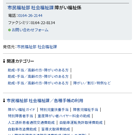
る
市民福祉部 社会福祉課
障がい福祉係
電話：
0164-26-2144
ファクシミリ：0164-22-8134
お問い合わせフォーム
ト
発信元：
市民福祉部 社会福祉課
ッ
プ
関連カテゴリー
に
助成・手当／高齢の方・障がいのある方
戻
助成・手当／高齢の方・障がいのある方
る
助成・手当／高齢の方・障がいのある方
障がい／割引・特例など
市民福祉部 社会福祉課／各種手帳の利用
障がい福祉ガイド
特別児童扶養手当
障害児福祉手当
特別障害者手当
重度障がい者ハイヤー料金の助成
人工透析患者通院交通費助成
自動車運転免許取得費助成
自動車改造費助成
盲導犬取得費助成