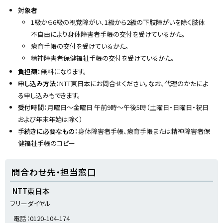
y
対象者
1級から6級の視覚障がい、1級から2級の下肢障がいを除く肢体
不自由により身体障害者手帳の交付を受けているかた。
療育手帳の交付を受けているかた。
精神障害者保健福祉手帳の交付を受けているかた。
負担額：
無料になります。
申し込み方法：
NTT東日本にお問合せください。なお、代理のかたによ
る申し込みもできます。
受付時間：
月曜日〜金曜日 午前9時〜午後5時（土曜日・日曜日・祝日
および年末年始は除く）
手続きに必要なもの：
身体障害者手帳、療育手帳または精神障害者保
健福祉手帳のコピー
ト
問合わせ先・担当窓口
ッ
プ
NTT東日本
に
フリーダイヤル
戻
電話：0120-104-174