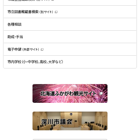
（
新
規
市立図書館蔵書検索
（別サイト）
ウ
（
ィ
新
ン
規
ド
各種相談
ウ
ウ
ィ
で
ン
開
ド
助成・手当
き
ウ
ま
で
す
開
）
電子申請
（外部サイト）
き
（
ま
新
す
規
）
市内学校（小・中学校、高校、大学など）
ウ
ィ
ン
ド
ウ
で
関
開
き
連
ま
す
サ
）
イ
ト