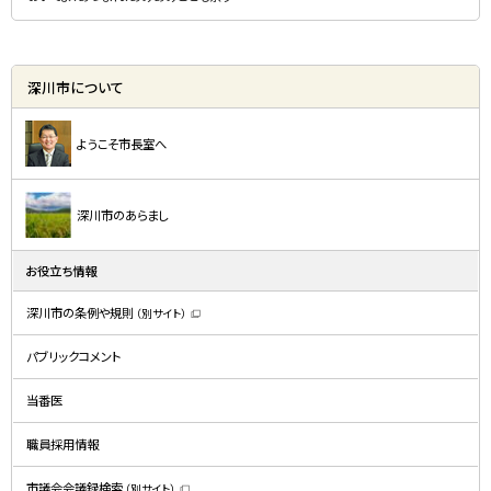
深川市について
ようこそ市長室へ
深川市のあらまし
お役立ち情報
深川市の条例や規則
（別サイト）
（
新
規
パブリックコメント
ウ
ィ
ン
ド
当番医
ウ
で
開
職員採用情報
き
ま
す
）
市議会会議録検索
（別サイト）