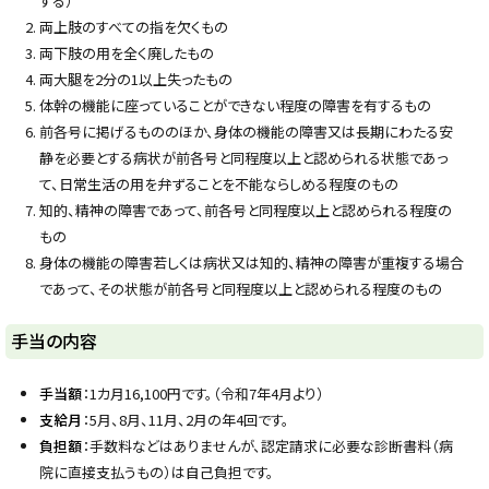
する）
る
両上肢のすべての指を欠くもの
両下肢の用を全く廃したもの
両大腿を2分の1以上失ったもの
体幹の機能に座っていることができない程度の障害を有するもの
前各号に掲げるもののほか、身体の機能の障害又は長期にわたる安
静を必要とする病状が前各号と同程度以上と認められる状態であっ
て、日常生活の用を弁ずることを不能ならしめる程度のもの
知的、精神の障害であって、前各号と同程度以上と認められる程度の
もの
身体の機能の障害若しくは病状又は知的、精神の障害が重複する場合
であって、その状態が前各号と同程度以上と認められる程度のもの
ト
手当の内容
ッ
プ
手当額
：1カ月16,100円です。（令和7年4月より）
に
支給月
：5月、8月、11月、2月の年4回です。
戻
負担額
：手数料などはありませんが、認定請求に必要な診断書料（病
る
院に直接支払うもの）は自己負担です。