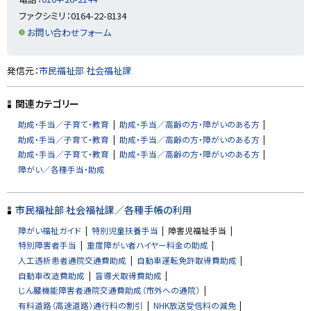
戻
ファクシミリ：0164-22-8134
る
お問い合わせフォーム
ト
発信元：
市民福祉部 社会福祉課
ッ
プ
関連カテゴリー
に
助成・手当／子育て・教育
助成・手当／高齢の方・障がいのある方
戻
助成・手当／子育て・教育
助成・手当／高齢の方・障がいのある方
る
助成・手当／子育て・教育
助成・手当／高齢の方・障がいのある方
障がい／各種手当・助成
市民福祉部 社会福祉課／各種手帳の利用
障がい福祉ガイド
特別児童扶養手当
障害児福祉手当
特別障害者手当
重度障がい者ハイヤー料金の助成
人工透析患者通院交通費助成
自動車運転免許取得費助成
自動車改造費助成
盲導犬取得費助成
じん臓機能障害者通院交通費助成（市外への通院）
有料道路（高速道路）通行料の割引
NHK放送受信料の減免