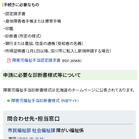
手続きに必要なもの
・認定請求書
・身体障害者手帳または療育手帳
・印鑑
・診断書（所定の様式）
・銀行または農協、信金の通帳（受給者の名義）
・所得証明書（1月1日以降、深川市に転入し新規申請する場合）
障害児福祉手当認定請求書
（PDF:205KB）
ト
申請に必要な診断書様式等について
ッ
プ
障害児福祉手当診断書様式は北海道のホームページに公表されております。
に
障害児福祉手当診断書様式
（外部サイト）
戻
る
ト
問合わせ先・担当窓口
ッ
プ
市民福祉部 社会福祉課
障がい福祉係
に
電話：
0164-26-2144