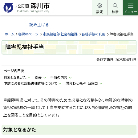
本
文
設定
検索
メニュー
北
へ
海
読み上げる
メ
道
ニ
ホーム
各課のページ
市民福祉部 社会福祉課
各種手帳の利用
障害児福祉手当
深
ュ
川
障害児福祉手当
ー
市
へ
最終更新日:
2025年4月1日
H
o
k
ページ内目次
k
a
対象となるかた
別表
手当の内容
i
申請に必要な診断書様式等について
問合わせ先・担当窓口
d
o
F
u
重度障害児に対して、その障害のための必要となる精神的、物質的な特別の
k
a
負担の軽減の一助として手当を支給することにより、特別障害児の福祉の向
g
上を図ることを目的としています。
a
w
a
対象となるかた
c
i
t