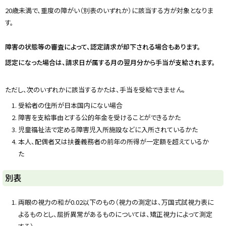
y
20歳未満で、重度の障がい（別表のいずれか）に該当する方が対象となりま
す。
障害の状態等の審査によって、認定請求が却下される場合もあります。
認定になった場合は、請求日が属する月の翌月分から手当が支給されます。
ただし、次のいずれかに該当するかたは、手当を受給できません。
受給者の住所が日本国内にない場合
障害を支給事由とする公的年金を受けることができるかた
児童福祉法で定める障害児入所施設などに入所されているかた
本人、配偶者又は扶養義務者の前年の所得が一定額を超えているか
た
ト
別表
ッ
プ
両眼の視力の和が0.02以下のもの（視力の測定は、万国式試視力表に
に
よるものとし、屈折異常があるものについては、矯正視力によって測定
戻