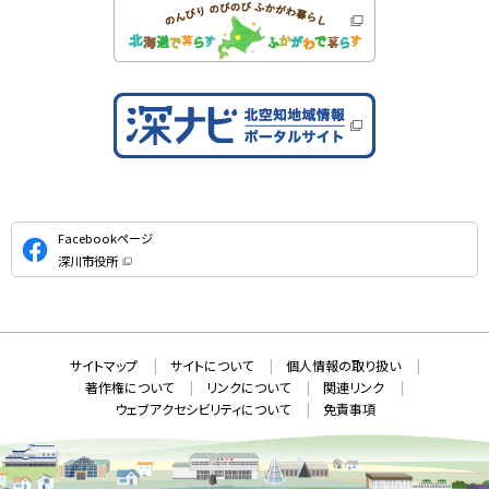
公
Facebookページ
式
深川市役所
S
（
新
N
規
ウ
S
ィ
ン
ド
本
ウ
サ
サイトマップ
サイトについて
個人情報の取り扱い
で
文
開
イ
著作権について
リンクについて
関連リンク
へ
き
ト
ま
ウェブアクセシビリティについて
免責事項
戻
す
情
）
る
メ
報
ニ