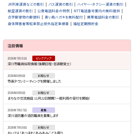
JR列車運賃などの割引
バス運賃の割引
ハイヤー・タクシー運賃の割引
航空運賃の割引
公衆電話料金の特例
NTT電話番号案内の無料提供
点字郵便物の郵便料
青い鳥ハガキを無料配付
携帯電話料金の割引
身体障害者等駐車禁止除外指定車標章
福祉定期預貯金
サ
注目情報
イ
2026年7月31日
ピックアップ
ド
深川市職員採用情報（後期日程・言語聴覚士）
・
2026年8月6日
お知らせ
メ
市長タウンミーティングを開催しました
ニ
2026年8月6日
お知らせ
ュ
まちなか交流施設 11月22日開館！一般利用の受付を開始！
ー
2026年7月17日
募集
深川消防署の消防職員を募集します
2026年7月16日
お知らせ
おいでよ！あつまれ！あみあみこども祭り