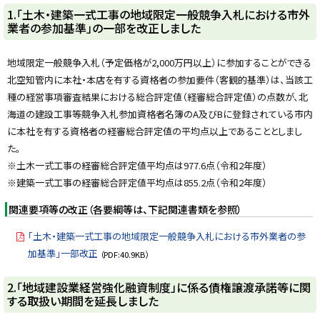
y
1.「土木・建築一式工事の地域限定一般競争入札における市外
業者の参加基準」の一部を改正しました
地域限定一般競争入札（予定価格が2,000万円以上）に参加することができる
北空知管内に本社・本店を有する資格者の参加要件（客観的基準）は、当該工
種の経営事項審査結果における総合評定値（経審総合評定値）の点数が、北
海道の建設工事等競争入札参加資格者名簿のA及びBに登録されている市内
に本社を有する資格者の経審総合評定値の平均点以上であることとしまし
た。
※土木一式工事の経審総合評定値平均点は977.6点（令和2年度）
※建築一式工事の経審総合評定値平均点は855.2点（令和2年度）
関連要項等の改正（各要綱等は、下記関連書類を参照）
「土木・建築一式工事の地域限定一般競争入札における市外業者の参
加基準」一部改正
（PDF:40.9KB）
ト
2.「地域建設業経営強化融資制度」に係る債権譲渡承諾等に関
する取扱い期間を延長しました
ッ
プ