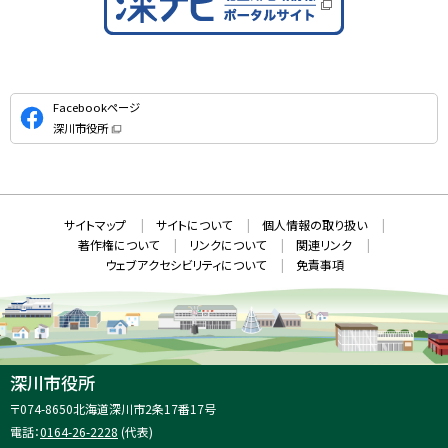
公
Facebookページ
式
深川市役所
S
（
新
N
規
ウ
S
ィ
ン
ド
本
ウ
サ
サイトマップ
サイトについて
個人情報の取り扱い
で
文
開
イ
著作権について
リンクについて
関連リンク
へ
き
ト
ま
ウェブアクセシビリティについて
免責事項
戻
す
情
）
る
メ
報
ニ
ュ
ー
へ
深川市役所
戻
住
〒074-8650
北海道深川市2条17番17号
る
所
電話：
0164-26-2228
(代表)
：