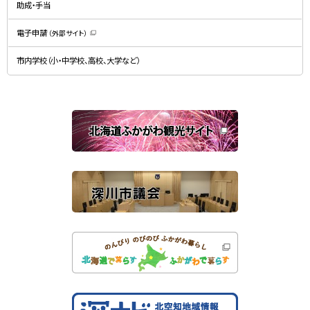
ド
助成・手当
き
ウ
ま
で
す
開
）
電子申請
（外部サイト）
き
（
ま
新
す
規
）
市内学校（小・中学校、高校、大学など）
ウ
ィ
ン
ド
ウ
で
関
開
き
連
ま
す
サ
）
イ
ト