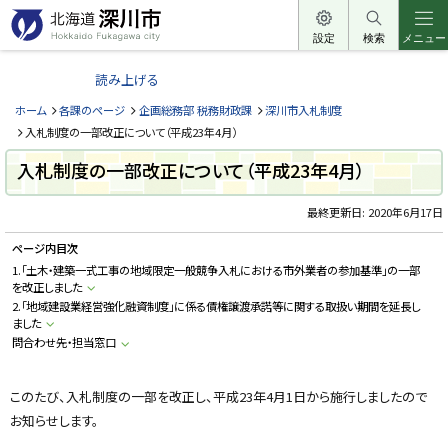
本
文
設定
検索
メニュー
北
へ
海
読み上げる
メ
道
ニ
ホーム
各課のページ
企画総務部 税務財政課
深川市入札制度
深
ュ
入札制度の一部改正について（平成23年4月）
川
ー
入札制度の一部改正について（平成23年4月）
市
へ
H
o
最終更新日:
2020年6月17日
k
k
ページ内目次
a
i
1.「土木・建築一式工事の地域限定一般競争入札における市外業者の参加基準」の一部
d
を改正しました
o
F
2.「地域建設業経営強化融資制度」に係る債権譲渡承諾等に関する取扱い期間を延長し
u
ました
k
問合わせ先・担当窓口
a
g
a
w
このたび、入札制度の一部を改正し、平成23年4月1日から施行しましたので
a
c
お知らせします。
i
t