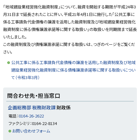
「地域建設業経営強化融資制度」について、融資を開始する期限が平成24年3
に
月31日まで延長されたことに伴い、平成21年4月1日に施行した「公共工事に
戻
係る工事請負代金債権の譲渡を活用した融資制度及び地域建設業経営強化
る
融資制度に係る債権譲渡承諾等に関する取扱い」の取扱いを同期限まで延長
いたしました。
この融資制度及び債権譲渡承諾に関する取扱いは、つぎのページをご覧くだ
さい。
公共工事に係る工事請負代金債権の譲渡を活用した融資制度及び地域
建設業経営強化融資制度に係る債権譲渡承諾等に関する取扱いについ
て（令和3年3月）
ト
問合わせ先・担当窓口
ッ
プ
企画総務部 税務財政課
財政係
に
電話：
0164-26-2622
戻
ファクシミリ：0164-22-8134
る
お問い合わせフォーム