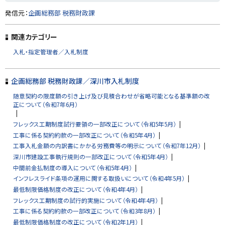
ト
発信元：
企画総務部 税務財政課
ッ
プ
関連カテゴリー
に
入札・指定管理者／入札制度
戻
る
企画総務部 税務財政課／深川市入札制度
随意契約の限度額の引き上げ及び見積合わせが省略可能となる基準額の改
正について（令和7年6月）
フレックス工期制度試行要領の一部改正について（令和5年5月）
工事に係る契約約款の一部改正について（令和5年4月）
工事入札金額の内訳書にかかる労務費等の明示について（令和7年12月）
深川市建設工事執行規則の一部改正について（令和5年4月）
中間前金払制度の導入について（令和5年4月）
インフレスライド条項の運用に関する取扱いについて（令和4年5月）
最低制限価格制度の改正について（令和4年4月）
フレックス工期制度の試行的実施について（令和4年4月）
工事に係る契約約款の一部改正について（令和3年8月）
最低制限価格制度の改正について（令和2年1月）