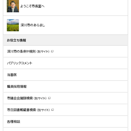
ようこそ市長室へ
深川市のあらまし
お役立ち情報
深川市の条例や規則
（別サイト）
（
新
規
パブリックコメント
ウ
ィ
ン
ド
当番医
ウ
で
開
職員採用情報
き
ま
す
）
市議会会議録検索
（別サイト）
（
新
規
市立図書館蔵書検索
（別サイト）
ウ
（
ィ
新
ン
規
ド
各種相談
ウ
ウ
ィ
で
ン
開