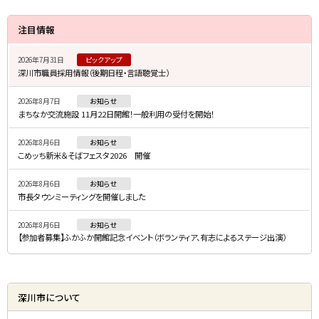
サ
注目情報
イ
2026年7月31日
ピックアップ
ド
深川市職員採用情報（後期日程・言語聴覚士）
・
2026年8月7日
お知らせ
メ
まちなか交流施設 11月22日開館！一般利用の受付を開始！
ニ
2026年8月6日
お知らせ
ュ
こめッち新米＆そばフェスタ2026 開催
ー
2026年8月6日
お知らせ
市長タウンミーティングを開催しました
2026年8月6日
お知らせ
【参加者募集】ふかふか開館記念イベント（ボランティア、有志によるステージ出演）
深川市について