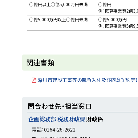
○億円以上○億5,000万円未満
○億円
例：概算事業費2億3,
○億5,000万円以上○億円未満
○億5,000万円
例：概算事業費5億9,
ト
関連書類
ッ
プ
深川市建設工事等の競争入札及び随意契約等
に
戻
ト
問合わせ先・担当窓口
る
ッ
企画総務部 税務財政課
財政係
プ
に
電話：0164-26-2622