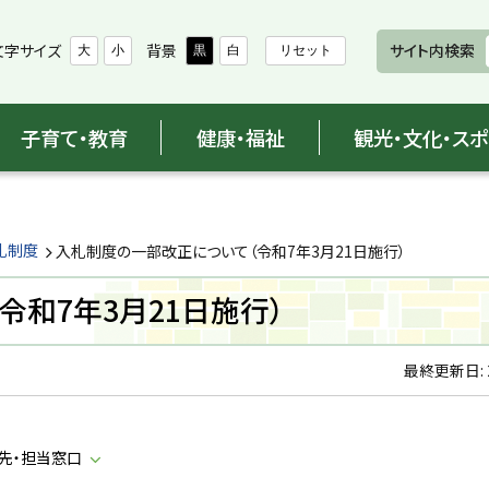
文字サイズ
背景
サイト内検索
大
小
黒
白
リセット
子育て・教育
健康・福祉
観光・文化・ス
札制度
入札制度の一部改正について（令和7年3月21日施行）
和7年3月21日施行）
最終更新日:
先・担当窓口