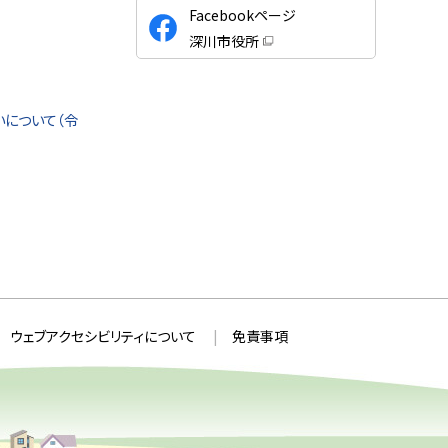
公
Facebookページ
式
深川市役所
S
（
新
N
規
ウ
S
ィ
について（令
ン
ド
ウ
で
開
き
ま
す
）
ウェブアクセシビリティについて
免責事項