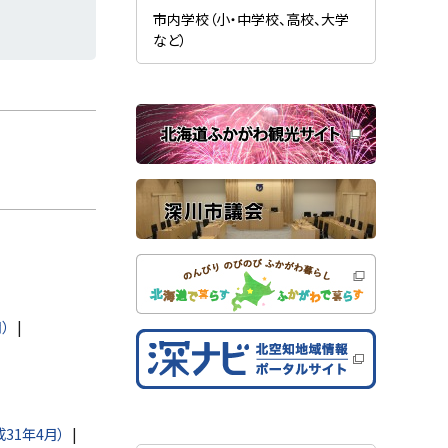
新
ま
規
市内学校（小・中学校、高校、大学
す
ウ
）
など）
ィ
ン
ド
ウ
で
関
開
き
連
ま
す
サ
）
イ
ト
）
31年4月）