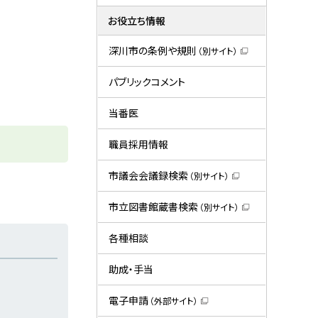
お役立ち情報
深川市の条例や規則
（別サイト）
（
新
規
パブリックコメント
ウ
ィ
ン
当番医
ド
ウ
で
職員採用情報
開
き
ま
市議会会議録検索
（別サイト）
す
（
）
新
規
市立図書館蔵書検索
（別サイト）
ウ
（
ィ
新
ン
規
各種相談
ド
ウ
ウ
ィ
で
ン
助成・手当
開
ド
き
ウ
ま
で
電子申請
（外部サイト）
す
開
（
）
き