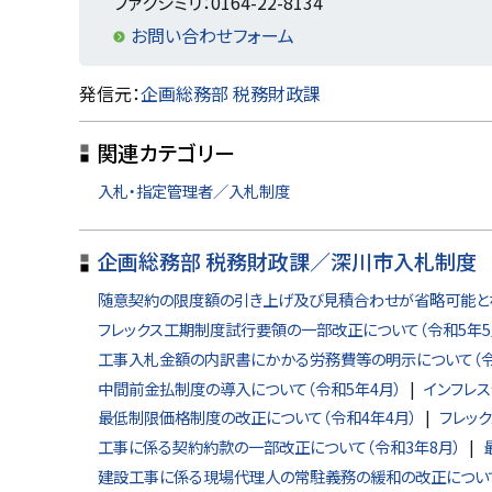
戻
ファクシミリ：0164-22-8134
る
お問い合わせフォーム
ト
発信元：
企画総務部 税務財政課
ッ
関連カテゴリー
プ
に
入札・指定管理者／入札制度
戻
る
企画総務部 税務財政課／深川市入札制度
随意契約の限度額の引き上げ及び見積合わせが省略可能とな
フレックス工期制度試行要領の一部改正について（令和5年5
工事入札金額の内訳書にかかる労務費等の明示について（令
中間前金払制度の導入について（令和5年4月）
インフレス
最低制限価格制度の改正について（令和4年4月）
フレッ
工事に係る契約約款の一部改正について（令和3年8月）
建設工事に係る現場代理人の常駐義務の緩和の改正について