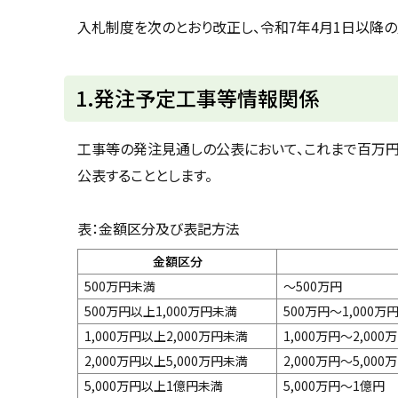
u
へ
k
入札制度を次のとおり改正し、令和7年4月1日以降の
戻
a
g
る
a
w
1.発注予定工事等情報関係
a
c
i
t
工事等の発注見通しの公表において、これまで百万
y
公表することとします。
表：金額区分及び表記方法
金額区分
500万円未満
～500万円
500万円以上1,000万円未満
500万円～1,000万
1,000万円以上2,000万円未満
1,000万円～2,000
2,000万円以上5,000万円未満
2,000万円～5,000
5,000万円以上1億円未満
5,000万円～1億円