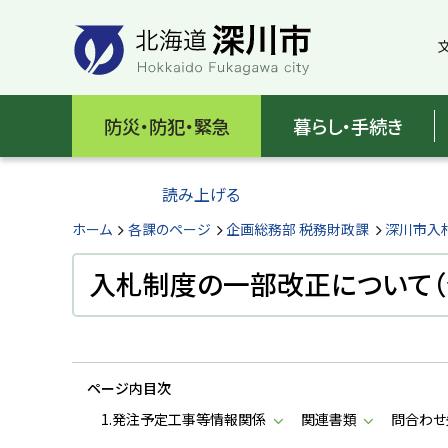
本
本
文
文
へ
へ
メ
戻
北
ニ
る
海
防災・防犯・緊急
暮らし・手続き
ュ
メ
ー
ニ
道
へ
ュ
読み上げる
深
ー
へ
ホーム
各課のページ
企画総務部 税務財政課
深川市入
川
戻
る
入札制度の一部改正について（令
市
ペ
H
ー
o
ジ
k
k
の
a
ページ内目次
ト
i
d
ッ
1.発注予定工事等情報関係
関連書類
問合わせ
o
プ
F