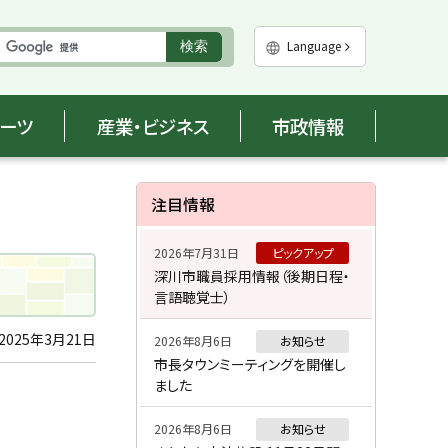
実
Language
検索
行
ポーツ
産業・ビジネス
市政情報
サ
注目情報
イ
2026年7月31日
ピックアップ
ド
深川市職員採用情報（後期日程・
言語聴覚士）
・
メ
2025年3月21日
2026年8月6日
お知らせ
市長タウンミーティングを開催し
ニ
ました
ュ
2026年8月6日
お知らせ