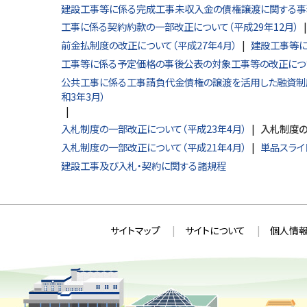
建設工事等に係る完成工事未収入金の債権譲渡に関する事務
工事に係る契約約款の一部改正について（平成29年12月）
前金払制度の改正について（平成27年4月）
建設工事等に
工事等に係る予定価格の事後公表の対象工事等の改正につい
公共工事に係る工事請負代金債権の譲渡を活用した融資制
和3年3月）
入札制度の一部改正について（平成23年4月）
入札制度の
入札制度の一部改正について（平成21年4月）
単品スライ
建設工事及び入札・契約に関する諸規程
本
サ
サイトマップ
サイトについて
個人情報
文
イ
へ
ト
戻
情
る
メ
報