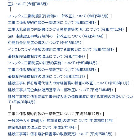
正について（令和7年6月）
フレックス工期制度試行要領の一部改正について（令和5年5月）
工事に係る契約約款の一部改正について（令和5年4月）
工事入札金額の内訳書にかかる労務費等の明示について（令和7年12月）
深川市建設工事執行規則の一部改正について（令和5年4月）
中間前金払制度の導入について（令和5年4月）
インフレスライド条項の運用に関する取扱いについて（令和4年5月）
最低制限価格制度の改正について（令和4年4月）
フレックス工期制度の試行的実施について（令和4年4月）
工事に係る契約約款の一部改正について（令和3年8月）
最低制限価格制度の改正について（令和2年1月）
建設工事に係る現場代理人の常駐義務の緩和の改正について（令和6年1月）
建設工事共同企業体運用基準の一部改正について（平成31年4月）
建設工事等に係る完成工事未収入金の債権譲渡に関する事務の取扱いについ
て（平成31年4月）
工事に係る契約約款の一部改正について（平成29年12月）
一般競争入札要綱(入札参加資格)の改正について（平成29年10月）
前金払制度の改正について（平成27年4月）
建設工事等に係る設計図書等の取扱変更について（平成25年9月）