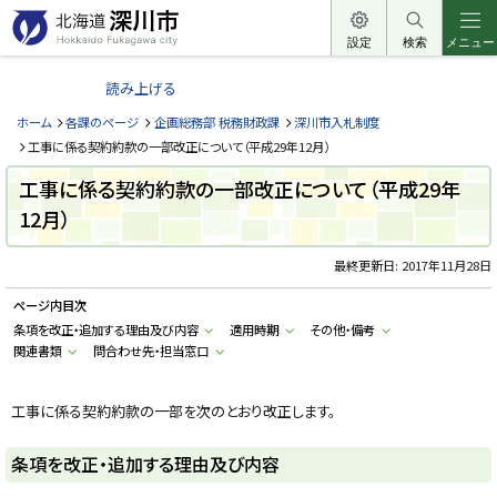
本
文
設定
検索
メニュー
北
へ
海
読み上げる
メ
道
ニ
ホーム
各課のページ
企画総務部 税務財政課
深川市入札制度
深
ュ
工事に係る契約約款の一部改正について（平成29年12月）
川
ー
工事に係る契約約款の一部改正について（平成29年
市
へ
12月）
H
o
k
k
最終更新日:
2017年11月28日
a
i
ページ内目次
d
o
条項を改正・追加する理由及び内容
適用時期
その他・備考
F
関連書類
問合わせ先・担当窓口
u
k
a
g
工事に係る契約約款の一部を次のとおり改正します。
a
w
a
条項を改正・追加する理由及び内容
c
i
t