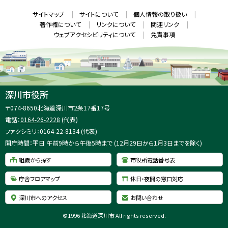
ド
本
ウ
サ
サイトマップ
サイトについて
個人情報の取り扱い
で
文
開
イ
著作権について
リンクについて
関連リンク
へ
き
ト
ま
ウェブアクセシビリティについて
免責事項
戻
す
情
）
る
メ
報
ニ
ュ
ー
へ
深川市役所
戻
住
〒074-8650
北海道深川市2条17番17号
る
所
電話：
0164-26-2228
(代表)
：
ファクシミリ：0164-22-8134 (代表)
開庁時間：平日 午前9時から午後5時まで (12月29日から1月3日までを除く)
組織から探す
市役所電話番号表
庁舎フロアマップ
休日・夜間の窓口対応
深川市へのアクセス
お問い合わせ
©
1996 北海道深川市 All rights reserved.