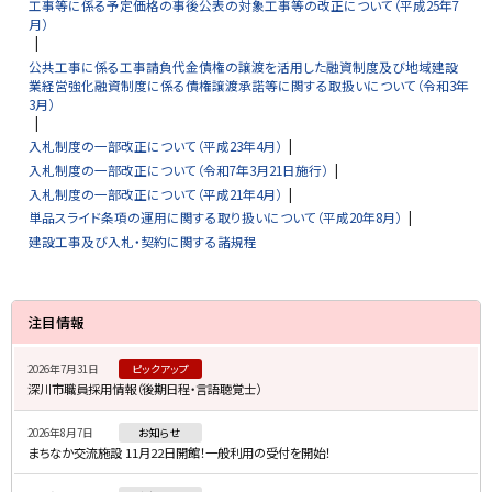
工事等に係る予定価格の事後公表の対象工事等の改正について（平成25年7
月）
公共工事に係る工事請負代金債権の譲渡を活用した融資制度及び地域建設
業経営強化融資制度に係る債権譲渡承諾等に関する取扱いについて（令和3年
3月）
入札制度の一部改正について（平成23年4月）
入札制度の一部改正について（令和7年3月21日施行）
入札制度の一部改正について（平成21年4月）
単品スライド条項の運用に関する取り扱いについて（平成20年8月）
建設工事及び入札・契約に関する諸規程
サ
注目情報
イ
2026年7月31日
ピックアップ
ド
深川市職員採用情報（後期日程・言語聴覚士）
・
2026年8月7日
お知らせ
メ
まちなか交流施設 11月22日開館！一般利用の受付を開始！
ニ