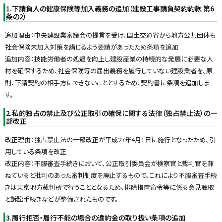
y
1.下請負人の健康保険等加入義務の追加（建設工事請負契約約款 第6
条の2）
追加理由：中央建設業審議会の提言を受け、国土交通省から地方公共団体も
社会保険未加入対策を講じるよう要請があったため条項を追加
追加内容：技能労働者の処遇を向上し建設産業の持続的な発展に必要な人
材を確保するため、社会保険等の届出義務を履行していない建設業者を、原
則、下請契約の相手方にできないこととするため、契約書に条項を追加しま
す。
2.私的独占の禁止及び公正取引の確保に関する法律（独占禁止法）の一
部改正
改正理由：独占禁止法の一部改正が平成27年4月1日に施行となったため、引
用している条項を改正
改正内容：不服審査手続きにおいて、公正取引委員会が検察官と裁判官を兼
ねていると批判のあった審判制度を廃止するもので、これにより不服審査手続
きは東京地方裁判所で行うこととなるため、排除措置命令等に係る意見聴取
と訴訟手続きなどが整備されたものです。
3.履行拒否・履行不能の場合の違約金の取り扱い条項の追加