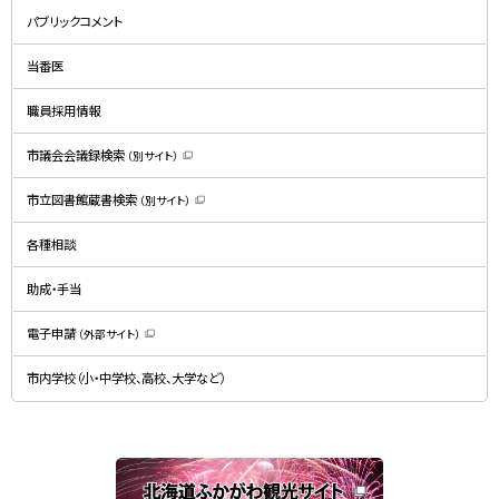
新
規
パブリックコメント
ウ
ィ
ン
ド
当番医
ウ
で
開
職員採用情報
き
ま
す
）
市議会会議録検索
（別サイト）
（
新
規
市立図書館蔵書検索
（別サイト）
ウ
（
ィ
新
ン
規
ド
各種相談
ウ
ウ
ィ
で
ン
開
ド
助成・手当
き
ウ
ま
で
す
開
）
電子申請
（外部サイト）
き
（
ま
新
す
規
）
市内学校（小・中学校、高校、大学など）
ウ
ィ
ン
ド
ウ
で
関
開
き
連
ま
す
サ