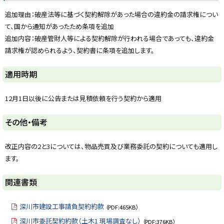
追加理由：破産法等に基づく契約解除があった場合の違約金の請求権につい
て、国から通知があったため条項を追加
追加内容：破産管財人等による契約解除が行われる場合であっても、違約金
請求権が認められるよう、契約書に条項を追加します。
ト
適用時期
ッ
プ
12月1日以後に公告または見積依頼を行う契約から適用
に
戻
ト
その他・備考
る
ッ
プ
改正内容の2と3については、物品売買及び業務委託の契約についても適用し
に
ます。
戻
る
ト
関連書類
ッ
プ
深川市建設工事請負契約約款
（PDF:465KB）
に
深川市委託契約約款（土木1 現場調査なし）
（PDF:376KB）