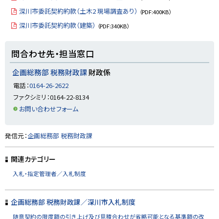
戻
深川市委託契約約款（土木2 現場調査あり）
（PDF:400KB）
る
深川市委託契約約款（建築）
（PDF:340KB）
ト
問合わせ先・担当窓口
ッ
プ
企画総務部 税務財政課
財政係
に
電話：
0164-26-2622
戻
ファクシミリ：0164-22-8134
る
お問い合わせフォーム
ト
発信元：
企画総務部 税務財政課
ッ
プ
関連カテゴリー
に
入札・指定管理者／入札制度
戻
る
企画総務部 税務財政課／深川市入札制度
随意契約の限度額の引き上げ及び見積合わせが省略可能となる基準額の改