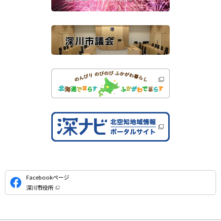
）
イ
ト
公
Facebookページ
式
深川市役所
S
（
新
N
規
ウ
S
ィ
ン