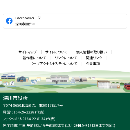
公
Facebookページ
式
深川市役所
S
（
新
N
規
ウ
S
ィ
ン
ド
本
ウ
サ
サイトマップ
サイトについて
個人情報の取り扱い
で
文
開
イ
著作権について
リンクについて
関連リンク
へ
き
ト
ま
ウェブアクセシビリティについて
免責事項
戻
す
情
）
る
メ
報
ニ
ュ
ー
へ
深川市役所
戻
住
〒074-8650
北海道深川市2条17番17号
る
所
電話：
0164-26-2228
(代表)
：
ファクシミリ：0164-22-8134 (代表)
開庁時間：平日 午前9時から午後5時まで (12月29日から1月3日までを除く)