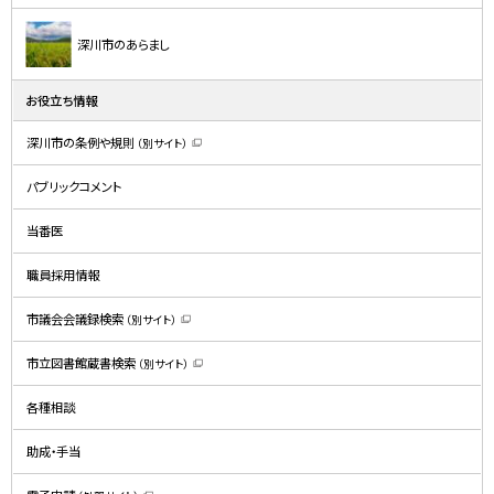
深川市のあらまし
お役立ち情報
深川市の条例や規則
（別サイト）
（
新
規
パブリックコメント
ウ
ィ
ン
ド
当番医
ウ
で
開
職員採用情報
き
ま
す
）
市議会会議録検索
（別サイト）
（
新
規
市立図書館蔵書検索
（別サイト）
ウ
（
ィ
新
ン
規
ド
各種相談
ウ
ウ
ィ
で
ン
開
ド
助成・手当
き
ウ
ま
で
す
開
）