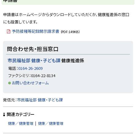
ッ
プ
申請書はホームページからダウンロードしていただくか、健康推進係の窓口
に
にも設置しています。
戻
予防接種等記録開示請求書
（PDF:149KB）
る
ト
問合わせ先・担当窓口
ッ
プ
市民福祉部 健康・子ども課
健康推進係
に
電話：
0164-26-2609
戻
ファクシミリ：0164-22-8134
る
お問い合わせフォーム
ト
発信元：
市民福祉部 健康・子ども課
ッ
プ
関連カテゴリー
に
健康／健康管理
健康／健康管理
戻
る