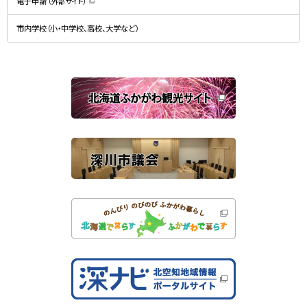
電子申請
（外部サイト）
き
（
ま
新
す
規
）
市内学校（小・中学校、高校、大学など）
ウ
ィ
ン
ド
ウ
で
関
開
き
連
ま
す
サ
）
イ
ト