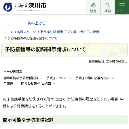
本
文
設定
検索
メニュー
北
へ
海
読み上げる
メ
道
ニ
ホーム
各課のページ
市民福祉部 健康・子ども課
母と子の保健
深
ュ
予防接種等の記録開示請求について
川
ー
予防接種等の記録開示請求について
市
へ
H
o
最終更新日:
2024年5月21日
k
k
ページ内目次
a
i
開示可能な予防接種記録
手続きについて
手続きの際に必要なもの
d
申請書
問合わせ先・担当窓口
o
F
u
k
母子健康手帳を紛失された等の理由で、予防接種の履歴を知りたい場合、申
a
g
請により開示請求をすることができます。
a
w
a
開示可能な予防接種記録
c
i
t