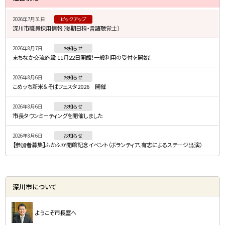
イ
2026年7月31日
ピックアップ
ド
深川市職員採用情報（後期日程・言語聴覚士）
・
2026年8月7日
お知らせ
メ
まちなか交流施設 11月22日開館！一般利用の受付を開始！
ニ
2026年8月6日
お知らせ
ュ
こめッち新米＆そばフェスタ2026 開催
ー
2026年8月6日
お知らせ
市長タウンミーティングを開催しました
2026年8月6日
お知らせ
【参加者募集】ふかふか開館記念イベント（ボランティア、有志によるステージ出演）
深川市について
ようこそ市長室へ