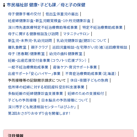
市民福祉部 健康・子ども課／母と子の保健
母子健康手帳の交付
低出生体重児の届出
妊産婦健康診査・新生児聴覚検査・1か月児健康診査
深川市先進医療特定不妊治療費助等成事業
特定不妊治療費助成事業
母子に関する健康相談及び訪問
マタニティサロン
新生児・未熟児・乳幼児訪問
乳幼児健康診査(健診）について
離乳食教室
親子クラブ
巡回児童相談・在宅障がい児（者）巡回療育相談
母子（思春期）健康教室
幼児の歯科健康教室
妊娠・出産応援交付金事業（コウノトリ応援プラン）
一般不妊治療費助成事業
産後ケア・育児サポート事業
出産サポート「安心ハイヤー」事業
不育症治療費助成事業（北海道）
予防接種等の記録開示請求について
休日・夜間子どもの急病
低所得の妊婦に対する初回産科受診料支援事業
多胎妊娠の妊婦健康診査支援事業
妊婦のための支援給付
子どもの予防接種
日本脳炎の予防接種について
深川市子ども発達相談センター「はぴふか」
第2回おさがりおゆずり会を開催します！
サ
注目情報