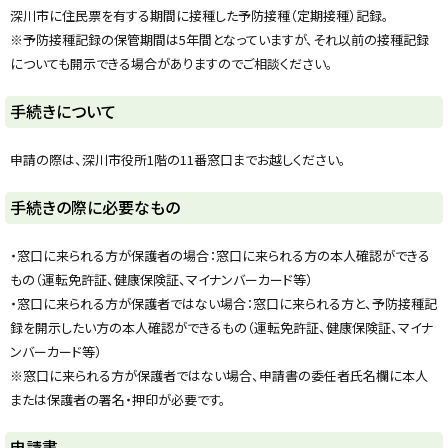
y
深川市に住民票を有する期間に接種した予防接種（定期接種）記録。
※予防接種記録の保管期間は5年間となっていますが、それ以前の接種記録
についても開示できる場合がありますのでご相談ください。
ト
手続きについて
ッ
プ
申請の際は、深川市役所1階の11番窓口までお越しください。
に
戻
ト
手続きの際に必要なもの
る
ッ
プ
・窓口に来られる方が保護者の場合：窓口に来られる方の本人確認ができる
に
もの（運転免許証、健康保険証、マイナンバーカード等）
戻
・窓口に来られる方が保護者ではない場合：窓口に来られる方と、予防接種記
る
録を開示したい方の本人確認ができるもの（運転免許証、健康保険証、マイナ
ンバーカード等）
※窓口に来られる方が保護者ではない場合、申請書の委任者氏名欄に本人
または保護者の署名・押印が必要です。
ト
申請書